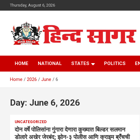
Skip
Thursday, August 6, 2026
to
content
www.hindsagar.com
Hind Sagar
HOME
NATIONAL
STATES
POLITICS
E
Home
2026
June
6
Day:
June 6, 2026
UNCATEGORIZED
दोन वर्षे पोलिसांना गुंगारा देणारा कुख्यात बिल्डर सलमान
डोलारे अखेर जेरबंद; झोन-३ पोलीस आणि क्राइम ब्रँचची