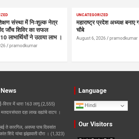
IZED
UNCATEGORIZED
्षण संस्था में निःशुल्क नेत्र
महाराष्ट्र प्रदेश अध्यक्ष बनाए
बिंद जाँच शिविर का सफल
चौबे
 लाभार्थियों ने उठाया लाभ ।
August 6, 2026
pramodkumar
026
pramodkumar
 News
Language
-विरार में धारा 163 लागू
(2,555)
Hindi
मतदारसंघात दहा लाख वह्यांचे वाटप ।
Our Visitors
मुंबई ते कारगिल, अवघ्या पाच दिवसांत
ांत शिंदे यांचा झंझावाती दौरा ।
(1,323)