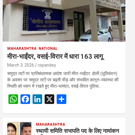
MAHARASHTRA
NATIONAL
मीरा-भाईंदर, वसई-विरार में धारा 163 लागू
March 3, 2026
cspandey
समुद्र तटों पर प्रतिबंधात्मक आदेश जारी मीरा-भाईंदर: होली (धुलिवंदन)
के अवसर पर समुद्र तटों पर बढ़ती भीड़ और संभावित कानून-व्यवस्था की
स्थिति को ध्यान में रखते हुए मीरा-भायंदर, वसई-विरार पुलिस…
W
F
Li
X
S
h
a
n
h
at
ce
ke
ar
s
b
MAHARASHTRA
dI
e
स्थायी समिति सभापति पद के लिए नामांकन