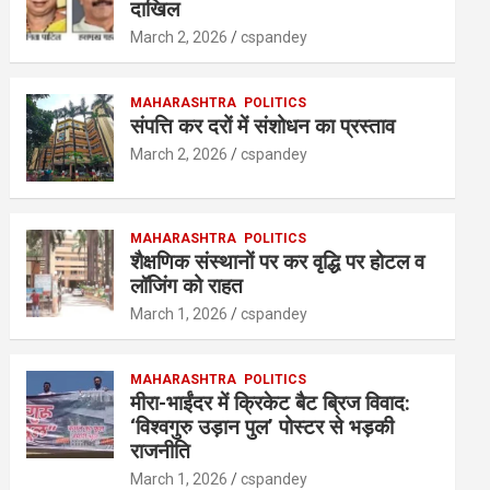
A
o
n
दाखिल
p
o
March 2, 2026
cspandey
p
k
MAHARASHTRA
POLITICS
संपत्ति कर दरों में संशोधन का प्रस्ताव
March 2, 2026
cspandey
MAHARASHTRA
POLITICS
शैक्षणिक संस्थानों पर कर वृद्धि पर होटल व
लॉजिंग को राहत
March 1, 2026
cspandey
MAHARASHTRA
POLITICS
मीरा-भाईंदर में क्रिकेट बैट ब्रिज विवाद:
‘विश्वगुरु उड़ान पुल’ पोस्टर से भड़की
राजनीति
March 1, 2026
cspandey