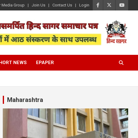
r Media Group
Join Us
Contact Us
Login
HORT NEWS
EPAPER
Maharashtra