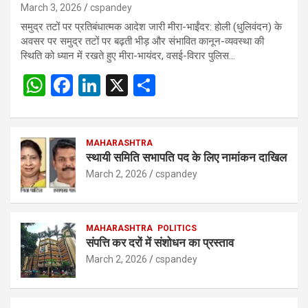
March 3, 2026
cspandey
समुद्र तटों पर प्रतिबंधात्मक आदेश जारी मीरा-भाईंदर: होली (धुलिवंदन) के
अवसर पर समुद्र तटों पर बढ़ती भीड़ और संभावित कानून-व्यवस्था की
स्थिति को ध्यान में रखते हुए मीरा-भायंदर, वसई-विरार पुलिस…
W
F
Li
X
S
h
a
n
h
at
ce
ke
ar
s
b
MAHARASHTRA
dI
e
स्थायी समिति सभापति पद के लिए नामांकन दाखिल
A
o
n
March 2, 2026
cspandey
p
o
p
k
MAHARASHTRA
POLITICS
संपत्ति कर दरों में संशोधन का प्रस्ताव
March 2, 2026
cspandey