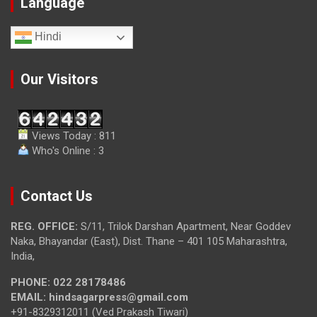
Language
Hindi
Our Visitors
Views Today : 811
Who's Online : 3
Contact Us
REG. OFFICE:
S/11, Trilok Darshan Apartment, Near Goddev
Naka, Bhayandar (East), Dist. Thane – 401 105 Maharashtra,
India,
PHONE:
022 28178486
EMAIL:
hindsagarpress@gmail.com
+91-8329312011 (Ved Prakash Tiwari)