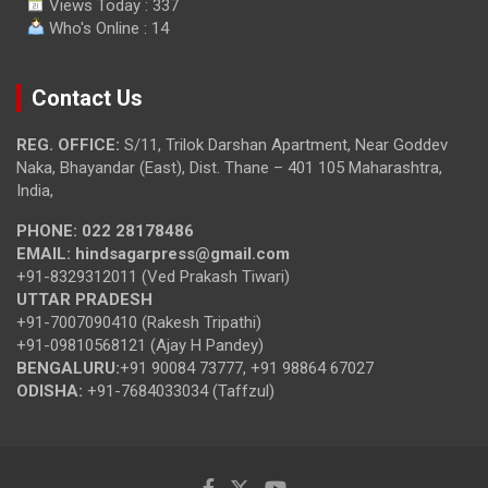
Views Today : 337
Who's Online : 14
Contact Us
REG. OFFICE:
S/11, Trilok Darshan Apartment, Near Goddev
Naka, Bhayandar (East), Dist. Thane – 401 105 Maharashtra,
India,
PHONE:
022 28178486
EMAIL:
hindsagarpress@gmail.com
+91-8329312011 (Ved Prakash Tiwari)
UTTAR PRADESH
+91-7007090410 (Rakesh Tripathi)
+91-09810568121 (Ajay H Pandey)
BENGALURU:
+91 90084 73777, +91 98864 67027
ODISHA:
+91-7684033034 (Taffzul)