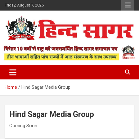
Skip
Friday, August 7, 2026
to
content
www.hindsagar.com
Hind Sagar
Home
Hind Sagar Media Group
Hind Sagar Media Group
Coming Soon…