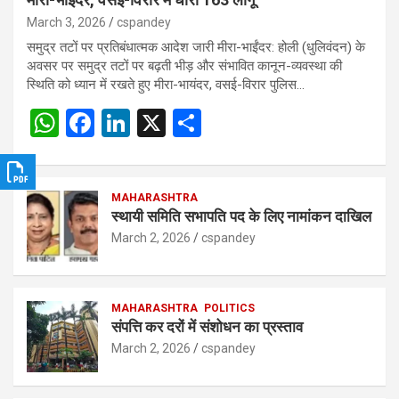
March 3, 2026
cspandey
समुद्र तटों पर प्रतिबंधात्मक आदेश जारी मीरा-भाईंदर: होली (धुलिवंदन) के
अवसर पर समुद्र तटों पर बढ़ती भीड़ और संभावित कानून-व्यवस्था की
स्थिति को ध्यान में रखते हुए मीरा-भायंदर, वसई-विरार पुलिस…
W
F
Li
X
S
h
a
n
h
at
ce
ke
ar
s
b
MAHARASHTRA
dI
e
स्थायी समिति सभापति पद के लिए नामांकन दाखिल
A
o
n
March 2, 2026
cspandey
p
o
p
k
MAHARASHTRA
POLITICS
संपत्ति कर दरों में संशोधन का प्रस्ताव
March 2, 2026
cspandey