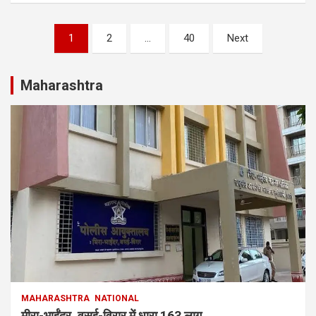
Posts
1
2
…
40
Next
pagination
Maharashtra
MAHARASHTRA
NATIONAL
मीरा-भाईंदर, वसई-विरार में धारा 163 लागू