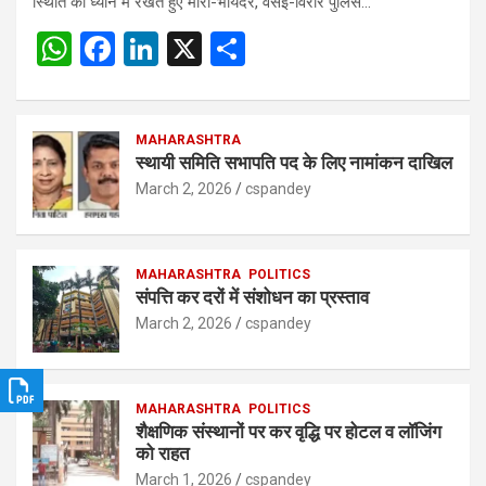
स्थिति को ध्यान में रखते हुए मीरा-भायंदर, वसई-विरार पुलिस…
W
F
Li
X
S
h
a
n
h
at
ce
ke
ar
s
b
MAHARASHTRA
dI
e
स्थायी समिति सभापति पद के लिए नामांकन दाखिल
A
o
n
March 2, 2026
cspandey
p
o
p
k
MAHARASHTRA
POLITICS
संपत्ति कर दरों में संशोधन का प्रस्ताव
March 2, 2026
cspandey
MAHARASHTRA
POLITICS
शैक्षणिक संस्थानों पर कर वृद्धि पर होटल व लॉजिंग
को राहत
March 1, 2026
cspandey