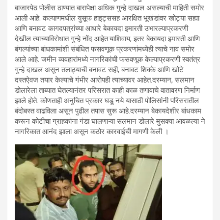
बाजारपेठ पोलीस ठाण्यात बारापेक्षा अधिक गुन्हे दाखल असल्याची माहिती समोर
आली आहे. कल्याणमधील युसूफ हाइट्ससह आरक्षित भूखंडांवर खोट्या सह्या
आणि बनावट कागदपत्रांच्या आधारे बेकायदा इमारती उभारल्याप्रकरणी
देखील त्याच्याविरोधात गुन्हे नोंद आहेत.याशिवाय, इतर बेकायदा इमारती आणि
बंगल्यांच्या बांधकामांशी संबंधित फसवणूक प्रकरणांमध्येही त्याचे नाव समोर
आले आहे. जमीन व्यवहारांमध्ये नागरिकांची फसवणूक केल्याप्रकरणी स्वतंत्र
गुन्हे दाखल असून तलाठ्याची बनावट सही, बनावट शिक्के आणि खोटे
दस्तऐवज तयार केल्याचे गंभीर आरोपही त्याच्यावर आहेत.दरम्यान, सलमान
डोलारेला ताब्यात घेतल्यानंतर परिसरात काही काळ तणावाचे वातावरण निर्माण
झाले होते. कोणताही अनुचित प्रकार घडू नये यासाठी पोलिसांनी परिसरातील
बंदोबस्त वाढविला असून पुढील तपास सुरू आहे.दरम्यान बेकायदेशीर बांधकाम
करून कोटीचा ग्राहकांना गंडा घालणाऱ्या सलमान डोलारे मुसक्या आवळल्या ने
नागरिकात आनंद झाला असून कठोर कारवाईची मागणी केली ।