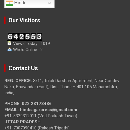
Hindi
Our Visitors
Views Today : 1019
Who's Online : 2
Contact Us
REG. OFFICE:
S/11, Trilok Darshan Apartment, Near Goddev
Naka, Bhayandar (East), Dist. Thane – 401 105 Maharashtra,
India,
PHONE:
022 28178486
EMAIL:
hindsagarpress@gmail.com
+91-8329312011 (Ved Prakash Tiwari)
UTTAR PRADESH
+91-7007090410 (Rakesh Tripathi)