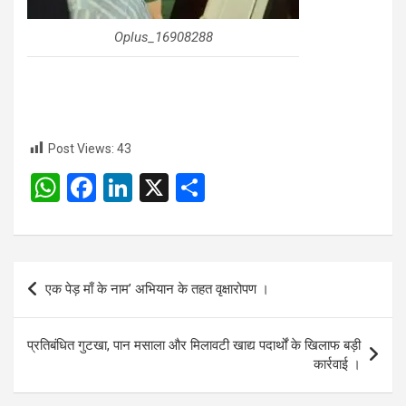
Oplus_16908288
Post Views:
43
W
F
Li
X
S
h
a
n
h
at
ce
ke
ar
s
b
dI
e
Post
एक पेड़ माँ के नाम’ अभियान के तहत वृक्षारोपण ।
A
o
n
navigation
p
o
प्रतिबंधित गुटखा, पान मसाला और मिलावटी खाद्य पदार्थों के खिलाफ बड़ी
p
k
कार्रवाई ।