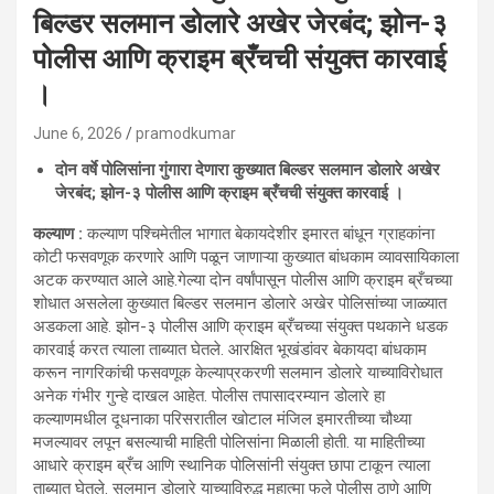
बिल्डर सलमान डोलारे अखेर जेरबंद; झोन-३
पोलीस आणि क्राइम ब्रँचची संयुक्त कारवाई
।
June 6, 2026
pramodkumar
दोन वर्षे पोलिसांना गुंगारा देणारा कुख्यात बिल्डर सलमान डोलारे अखेर
जेरबंद; झोन-३ पोलीस आणि क्राइम ब्रँचची संयुक्त कारवाई ।
कल्याण :
कल्याण पश्चिमेतील भागात बेकायदेशीर इमारत बांधून ग्राहकांना
कोटी फसवणूक करणारे आणि पळून जाणाऱ्या कुख्यात बांधकाम व्यावसायिकाला
अटक करण्यात आले आहे.गेल्या दोन वर्षांपासून पोलीस आणि क्राइम ब्रँचच्या
शोधात असलेला कुख्यात बिल्डर सलमान डोलारे अखेर पोलिसांच्या जाळ्यात
अडकला आहे. झोन-३ पोलीस आणि क्राइम ब्रँचच्या संयुक्त पथकाने धडक
कारवाई करत त्याला ताब्यात घेतले. आरक्षित भूखंडांवर बेकायदा बांधकाम
करून नागरिकांची फसवणूक केल्याप्रकरणी सलमान डोलारे याच्याविरोधात
अनेक गंभीर गुन्हे दाखल आहेत. पोलीस तपासादरम्यान डोलारे हा
कल्याणमधील दूधनाका परिसरातील खोटाल मंजिल इमारतीच्या चौथ्या
मजल्यावर लपून बसल्याची माहिती पोलिसांना मिळाली होती. या माहितीच्या
आधारे क्राइम ब्रँच आणि स्थानिक पोलिसांनी संयुक्त छापा टाकून त्याला
ताब्यात घेतले. सलमान डोलारे याच्याविरुद्ध महात्मा फुले पोलीस ठाणे आणि