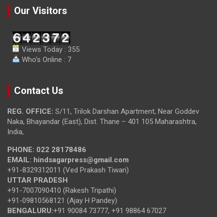
Our Visitors
Views Today : 355
Who's Online : 7
Contact Us
REG. OFFICE:
S/11, Trilok Darshan Apartment, Near Goddev
Naka, Bhayandar (East), Dist. Thane – 401 105 Maharashtra,
India,
PHONE:
022 28178486
EMAIL:
hindsagarpress@gmail.com
+91-8329312011 (Ved Prakash Tiwari)
UTTAR PRADESH
+91-7007090410 (Rakesh Tripathi)
+91-09810568121 (Ajay H Pandey)
BENGALURU:
+91 90084 73777, +91 98864 67027