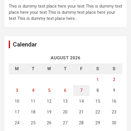
This is dummy text place here your text This is dummy text
place here your text This is dummy text place here your
text This is dummy text place here…
Calendar
AUGUST 2026
M
T
W
T
F
S
S
1
2
3
4
5
6
7
8
9
10
11
12
13
14
15
16
17
18
19
20
21
22
23
24
25
26
27
28
29
30