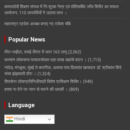
कमलादेवी शिक्षण संस्था में निःशुल्क नेत्र एवं मोतियाबिंद जाँच शिविर का सफल
आयोजन, 110 लाभार्थियों ने उठाया लाभ ।
महाराष्ट्र प्रदेश अध्यक्ष बनाए गए राकेश चौबे
Popular News
मीरा-भाईंदर, वसई-विरार में धारा 163 लागू
(2,562)
कल्याण लोकसभा मतदारसंघात दहा लाख वह्यांचे वाटप ।
(1,715)
नांदेड, मंगळुरू, मुंबई ते कारगिल, अवघ्या पाच दिवसांत खासदार डॉ. श्रीकांत शिंदे
यांचा झंझावाती दौरा ।
(1,324)
शिवसेना लोकप्रतिनिधींसाठी विशेष प्रशिक्षण शिबिर।
(949)
हफ्ता ना देने पर जान से मारने की धमकी ।
(809)
Language
Hindi