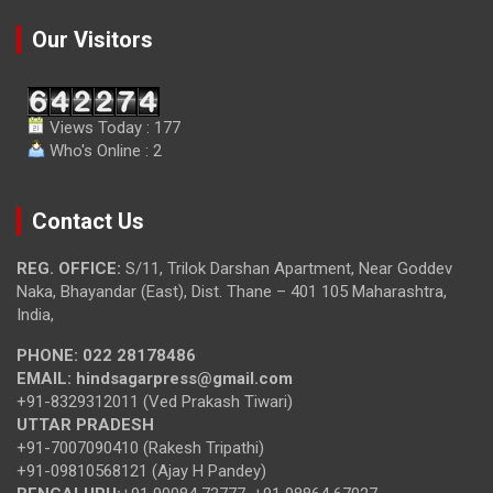
Our Visitors
Views Today : 177
Who's Online : 2
Contact Us
REG. OFFICE:
S/11, Trilok Darshan Apartment, Near Goddev
Naka, Bhayandar (East), Dist. Thane – 401 105 Maharashtra,
India,
PHONE:
022 28178486
EMAIL:
hindsagarpress@gmail.com
+91-8329312011 (Ved Prakash Tiwari)
UTTAR PRADESH
+91-7007090410 (Rakesh Tripathi)
+91-09810568121 (Ajay H Pandey)