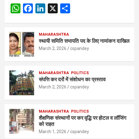
W
F
Li
X
S
h
a
n
h
at
ce
ke
ar
s
b
MAHARASHTRA
dI
e
स्थायी समिति सभापति पद के लिए नामांकन दाखिल
A
o
n
March 2, 2026
cspandey
p
o
p
k
MAHARASHTRA
POLITICS
संपत्ति कर दरों में संशोधन का प्रस्ताव
March 2, 2026
cspandey
MAHARASHTRA
POLITICS
शैक्षणिक संस्थानों पर कर वृद्धि पर होटल व लॉजिंग
को राहत
March 1, 2026
cspandey