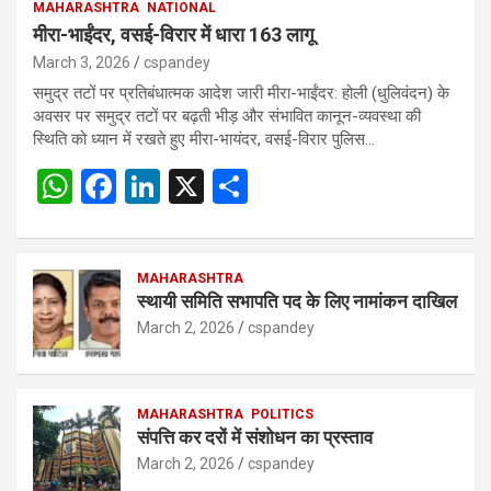
MAHARASHTRA
NATIONAL
मीरा-भाईंदर, वसई-विरार में धारा 163 लागू
March 3, 2026
cspandey
समुद्र तटों पर प्रतिबंधात्मक आदेश जारी मीरा-भाईंदर: होली (धुलिवंदन) के
अवसर पर समुद्र तटों पर बढ़ती भीड़ और संभावित कानून-व्यवस्था की
स्थिति को ध्यान में रखते हुए मीरा-भायंदर, वसई-विरार पुलिस…
W
F
Li
X
S
h
a
n
h
at
ce
ke
ar
s
b
MAHARASHTRA
dI
e
स्थायी समिति सभापति पद के लिए नामांकन दाखिल
A
o
n
March 2, 2026
cspandey
p
o
p
k
MAHARASHTRA
POLITICS
संपत्ति कर दरों में संशोधन का प्रस्ताव
March 2, 2026
cspandey