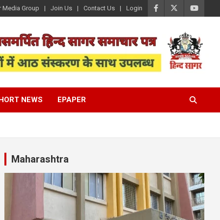
r Media Group
Join Us
Contact Us
Login
HORT NEWS
EPAPER
Maharashtra