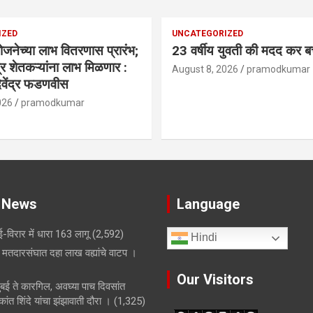
IZED
UNCATEGORIZED
योजनेच्या लाभ वितरणास प्रारंभ;
23 वर्षीय युवती की मदद कर 
त्र शेतकऱ्यांना लाभ मिळणार :
August 8, 2026
pramodkumar
 देवेंद्र फडणवीस
026
pramodkumar
 News
Language
-विरार में धारा 163 लागू
(2,592)
Hindi
मतदारसंघात दहा लाख वह्यांचे वाटप ।
Our Visitors
मुंबई ते कारगिल, अवघ्या पाच दिवसांत
ांत शिंदे यांचा झंझावाती दौरा ।
(1,325)