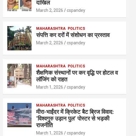
A
o
n
दाखिल
p
o
March 2, 2026
cspandey
p
k
MAHARASHTRA
POLITICS
संपत्ति कर दरों में संशोधन का प्रस्ताव
March 2, 2026
cspandey
MAHARASHTRA
POLITICS
शैक्षणिक संस्थानों पर कर वृद्धि पर होटल व
लॉजिंग को राहत
March 1, 2026
cspandey
MAHARASHTRA
POLITICS
मीरा-भाईंदर में क्रिकेट बैट ब्रिज विवाद:
‘विश्वगुरु उड़ान पुल’ पोस्टर से भड़की
राजनीति
March 1, 2026
cspandey