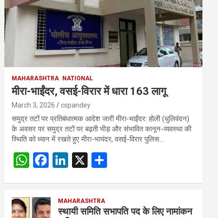
MAHARASHTRA
NATIONAL
मीरा-भाईंदर, वसई-विरार में धारा 163 लागू
March 3, 2026
cspandey
समुद्र तटों पर प्रतिबंधात्मक आदेश जारी मीरा-भाईंदर: होली (धुलिवंदन)
के अवसर पर समुद्र तटों पर बढ़ती भीड़ और संभावित कानून-व्यवस्था की
स्थिति को ध्यान में रखते हुए मीरा-भायंदर, वसई-विरार पुलिस…
W
F
Li
X
S
h
a
n
h
at
ce
ke
ar
s
b
MAHARASHTRA
dI
e
स्थायी समिति सभापति पद के लिए नामांकन