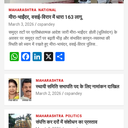
MAHARASHTRA
NATIONAL
मीरा-भाईंदर, वसई-विरार में धारा 163 लागू
March 3, 2026
cspandey
समुद्र तटों पर प्रतिबंधात्मक आदेश जारी मीरा-भाईंदर: होली (धुलिवंदन) के
अवसर पर समुद्र तटों पर बढ़ती भीड़ और संभावित कानून-व्यवस्था की
स्थिति को ध्यान में रखते हुए मीरा-भायंदर, वसई-विरार पुलिस…
W
F
Li
X
S
h
a
n
h
at
ce
ke
ar
s
b
MAHARASHTRA
dI
e
स्थायी समिति सभापति पद के लिए नामांकन दाखिल
A
o
n
March 2, 2026
cspandey
p
o
p
k
MAHARASHTRA
POLITICS
संपत्ति कर दरों में संशोधन का प्रस्ताव