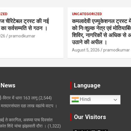
IZED
UNCATEGORIZED
ाज चैरिटेबल ट्रस्ट की नई
कमलादेवी एज्युकेशनल ट्रस्ट म
ी का सर्वसम्मति से गठन ।
को निःशुल्क नेत्र एवं मोतियाबिं
शिविर, नागरिकों से अधिक से
026
pramodkumar
उठाने की अपील ।
August 5, 2026
pramodkumar
 News
Language
-विरार में धारा 163 लागू
(2,544)
Hindi
मतदारसंघात दहा लाख वह्यांचे वाटप ।
Our Visitors
मुंबई ते कारगिल, अवघ्या पाच दिवसांत
ांत शिंदे यांचा झंझावाती दौरा ।
(1,322)