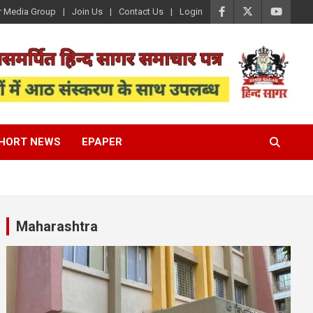
r Media Group
Join Us
Contact Us
Login
HORT NEWS
EPAPER
Maharashtra