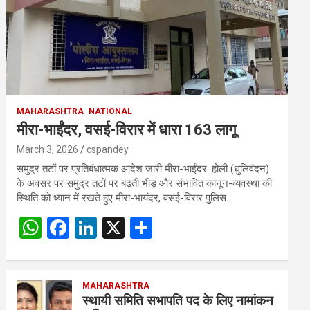
MAHARASHTRA
NATIONAL
मीरा-भाईंदर, वसई-विरार में धारा 163 लागू
March 3, 2026
cspandey
समुद्र तटों पर प्रतिबंधात्मक आदेश जारी मीरा-भाईंदर: होली (धुलिवंदन)
के अवसर पर समुद्र तटों पर बढ़ती भीड़ और संभावित कानून-व्यवस्था की
स्थिति को ध्यान में रखते हुए मीरा-भायंदर, वसई-विरार पुलिस…
W
F
Li
X
S
h
a
n
h
at
ce
ke
ar
s
b
MAHARASHTRA
dI
e
स्थायी समिति सभापति पद के लिए नामांकन