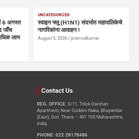
UNCATEGORIZED
ें 6 अगस्त
स्वाइन फ्लू (H1N1) संदर्भात महापालिकेचे
द जाँच
नागरिकांना आवाहन !
 अधिक लाभ
August 5, 2026
pramodkumar
Contact Us
REG. OFFICE:
S/11, Trilok Darshan
Apartment, Near Goddev Naka, Bhayandar
(East), Dist. Thane – 401 105 Maharashtra,
India,
PHONE:
022 28178486