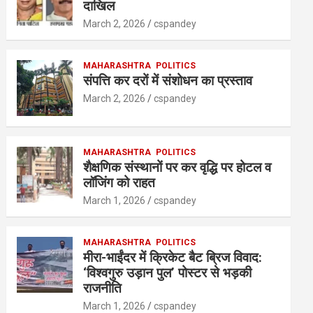
A
o
n
दाखिल
p
o
March 2, 2026
cspandey
p
k
MAHARASHTRA
POLITICS
संपत्ति कर दरों में संशोधन का प्रस्ताव
March 2, 2026
cspandey
MAHARASHTRA
POLITICS
शैक्षणिक संस्थानों पर कर वृद्धि पर होटल व
लॉजिंग को राहत
March 1, 2026
cspandey
MAHARASHTRA
POLITICS
मीरा-भाईंदर में क्रिकेट बैट ब्रिज विवाद:
‘विश्वगुरु उड़ान पुल’ पोस्टर से भड़की
राजनीति
March 1, 2026
cspandey