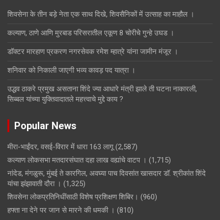
शिवसेना के तीन बड़े नेता एक साथ दिखे, शिवसैनिकों में उत्साह का माहौल ।
कल्याण, ठाणे आणि मुरबाड परिसरातील एकूण 8 चोरीचे गुन्हे उघड ।
डॉक्टर मारहाण प्रकरण नगरसेवक रमेश म्हात्रे यांना जामीन मंजूर ।
शनिवार को निकाली जाएगी भव्य कावड़ पद यात्रा ।
उद्धव ठाकरे प्रमुख असताना शिंदे ज्या आधारे मंत्री झाले ती घटना नाकारली,
सिब्बल यांच्या युक्तिवादातले महत्त्वाचे मुद्दे काय ?
Popular News
मीरा-भाईंदर, वसई-विरार में धारा 163 लागू
(2,587)
कल्याण लोकसभा मतदारसंघात दहा लाख वह्यांचे वाटप ।
(1,715)
नांदेड, मंगळुरू, मुंबई ते कारगिल, अवघ्या पाच दिवसांत खासदार डॉ. श्रीकांत शिंदे
यांचा झंझावाती दौरा ।
(1,325)
शिवसेना लोकप्रतिनिधींसाठी विशेष प्रशिक्षण शिबिर।
(960)
हफ्ता ना देने पर जान से मारने की धमकी ।
(810)