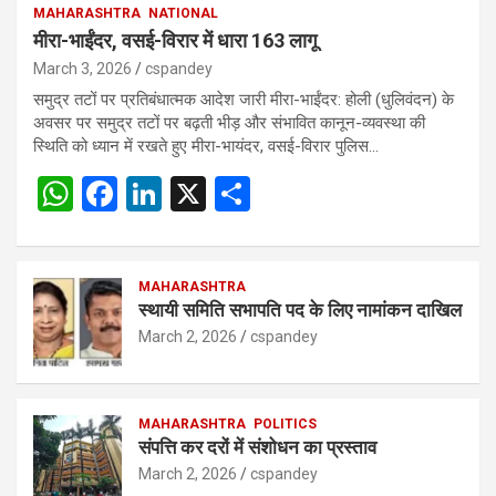
MAHARASHTRA
NATIONAL
मीरा-भाईंदर, वसई-विरार में धारा 163 लागू
March 3, 2026
cspandey
समुद्र तटों पर प्रतिबंधात्मक आदेश जारी मीरा-भाईंदर: होली (धुलिवंदन) के
अवसर पर समुद्र तटों पर बढ़ती भीड़ और संभावित कानून-व्यवस्था की
स्थिति को ध्यान में रखते हुए मीरा-भायंदर, वसई-विरार पुलिस…
W
F
Li
X
S
h
a
n
h
at
ce
ke
ar
s
b
MAHARASHTRA
dI
e
स्थायी समिति सभापति पद के लिए नामांकन दाखिल
A
o
n
March 2, 2026
cspandey
p
o
p
k
MAHARASHTRA
POLITICS
संपत्ति कर दरों में संशोधन का प्रस्ताव
March 2, 2026
cspandey