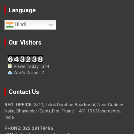
Language
Hindi
Our Visitors
Views Today : 344
Who's Online : 2
Contact Us
REG. OFFICE:
S/11, Trilok Darshan Apartment, Near Goddev
Naka, Bhayandar (East), Dist. Thane – 401 105 Maharashtra,
India,
PHONE:
022 28178486