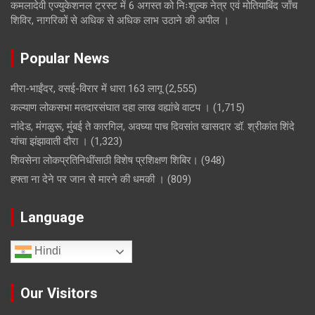
कमलादेवी एज्युकेशनल ट्रस्ट में 6 अगस्त को निःशुल्क नेत्र एवं मोतियाबिंद जाँच
शिविर, नागरिकों से अधिक से अधिक लाभ उठाने की अपील ।
Popular News
मीरा-भाईंदर, वसई-विरार में धारा 163 लागू
(2,555)
कल्याण लोकसभा मतदारसंघात दहा लाख वह्यांचे वाटप ।
(1,715)
नांदेड, मंगळुरू, मुंबई ते कारगिल, अवघ्या पाच दिवसांत खासदार डॉ. श्रीकांत शिंदे
यांचा झंझावाती दौरा ।
(1,323)
शिवसेना लोकप्रतिनिधींसाठी विशेष प्रशिक्षण शिबिर।
(948)
हफ्ता ना देने पर जान से मारने की धमकी ।
(809)
Language
Hindi
Our Visitors