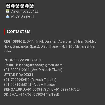
Views Today : 128
Who's Online : 1
Contact Us
REG. OFFICE:
S/11, Trilok Darshan Apartment, Near Goddev
Naka, Bhayandar (East), Dist. Thane – 401 105 Maharashtra,
India,
PHONE:
022 28178486
EMAIL:
hindsagarpress@gmail.com
+91-8329312011 (Ved Prakash Tiwari)
UTTAR PRADESH
+91-7007090410 (Rakesh Tripathi)
+91-09810568121 (Ajay H Pandey)
BENGALURU:
+91 90084 73777, +91 98864 67027
ODISHA:
+91-7684033034 (Taffzul)