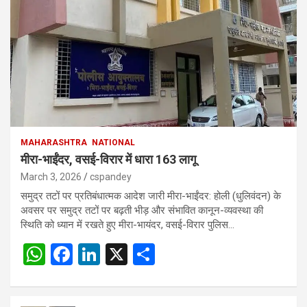
MAHARASHTRA
NATIONAL
मीरा-भाईंदर, वसई-विरार में धारा 163 लागू
March 3, 2026
cspandey
समुद्र तटों पर प्रतिबंधात्मक आदेश जारी मीरा-भाईंदर: होली (धुलिवंदन) के
अवसर पर समुद्र तटों पर बढ़ती भीड़ और संभावित कानून-व्यवस्था की
स्थिति को ध्यान में रखते हुए मीरा-भायंदर, वसई-विरार पुलिस…
W
F
Li
X
S
h
a
n
h
at
ce
ke
ar