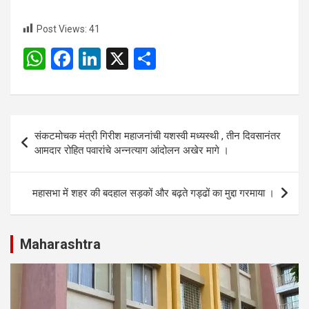
Post Views:
41
W
F
Li
X
S
h
a
n
h
at
ce
ke
ar
s
b
dI
e
Post
संकटमोचक मंत्री गिरीश महाजनांची यशस्वी मध्यस्थी , तीन दिवसानंतर
A
o
n
navigation
आमदार रोहित पवारांचे अन्नत्याग आंदोलन अखेर मागे ।
p
o
p
k
महासभा में शहर की बदहाल सड़कों और बढ़ते गड्ढों का मुद्दा गरमाया ।
Maharashtra