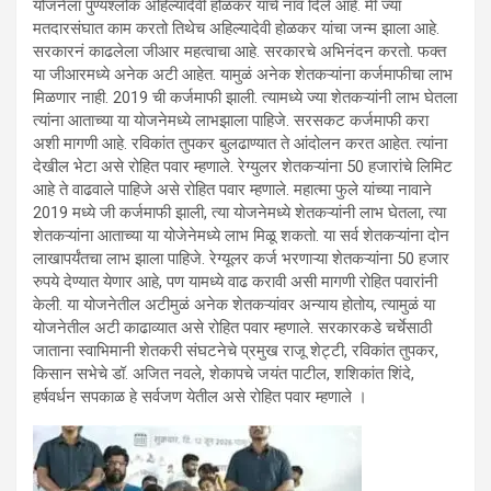
योजनेला पुण्यश्लोक अहिल्यादेवी होळकर यांचे नाव दिले आहे. मी ज्या
मतदारसंघात काम करतो तिथेच अहिल्यादेवी होळकर यांचा जन्म झाला आहे.
सरकारनं काढलेला जीआर महत्वाचा आहे. सरकारचे अभिनंदन करतो. फक्त
या जीआरमध्ये अनेक अटी आहेत. यामुळं अनेक शेतकऱ्यांना कर्जमाफीचा लाभ
मिळणार नाही. 2019 ची कर्जमाफी झाली. त्यामध्ये ज्या शेतकऱ्यांनी लाभ घेतला
त्यांना आताच्या या योजनेमध्ये लाभझाला पाहिजे. सरसकट कर्जमाफी करा
अशी मागणी आहे. रविकांत तुपकर बुलढाण्यात ते आंदोलन करत आहेत. त्यांना
देखील भेटा असे रोहित पवार म्हणाले. रेग्युलर शेतकऱ्यांना 50 हजारांचे लिमिट
आहे ते वाढवाले पाहिजे असे रोहित पवार म्हणाले. महात्मा फुले यांच्या नावाने
2019 मध्ये जी कर्जमाफी झाली, त्या योजनेमध्ये शेतकऱ्यांनी लाभ घेतला, त्या
शेतकऱ्यांना आताच्या या योजेनेमध्ये लाभ मिळू शकतो. या सर्व शेतकऱ्यांना दोन
लाखापर्यंतचा लाभ झाला पाहिजे. रेग्यूलर कर्ज भरणाऱ्या शेतकऱ्यांना 50 हजार
रुपये देण्यात येणार आहे, पण यामध्ये वाढ करावी असी मागणी रोहित पवारांनी
केली. या योजनेतील अटीमुळं अनेक शेतकऱ्यांवर अन्याय होतोय, त्यामुळं या
योजनेतील अटी काढाव्यात असे रोहित पवार म्हणाले. सरकारकडे चर्चेसाठी
जाताना स्वाभिमानी शेतकरी संघटनेचे प्रमुख राजू शेट्टी, रविकांत तुपकर,
किसान सभेचे डॉ. अजित नवले, शेकापचे जयंत पाटील, शशिकांत शिंदे,
हर्षवर्धन सपकाळ हे सर्वजण येतील असे रोहित पवार म्हणाले ।