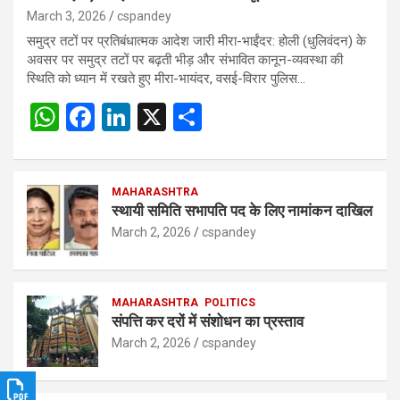
March 3, 2026
cspandey
समुद्र तटों पर प्रतिबंधात्मक आदेश जारी मीरा-भाईंदर: होली (धुलिवंदन) के
अवसर पर समुद्र तटों पर बढ़ती भीड़ और संभावित कानून-व्यवस्था की
स्थिति को ध्यान में रखते हुए मीरा-भायंदर, वसई-विरार पुलिस…
W
F
Li
X
S
h
a
n
h
at
ce
ke
ar
s
b
MAHARASHTRA
dI
e
स्थायी समिति सभापति पद के लिए नामांकन दाखिल
A
o
n
March 2, 2026
cspandey
p
o
p
k
MAHARASHTRA
POLITICS
संपत्ति कर दरों में संशोधन का प्रस्ताव
March 2, 2026
cspandey