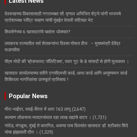
Latest News
देवरूखच्या विकासासाठी नगराध्यक्षा सौ. मृणाल अभिजित शेट्ये यांनी भाजपचे
प्रदेशाध्यक्ष रवींद्र चव्हाण यांची मुंबईत घेतली सदिच्छा भेट
शिवसेनेच्या 6 खासदारांचे पक्षांतर धोक्यात?
लवकरच राज्यातील सर्व शेतकऱ्यांना दिवसा मोफत वीज : – मुख्यमंत्री देवेंद्र
फडणवीस
पीएम मोदी की ‘ब्रेकफास्ट पॉलिटिक्स’, पवार गुट के 8 सांसदों से होगी मुलाकात ।
खासदार कार्यालयाच्या वतीने एनसीएमसी कार्ड, आभा कार्ड आणि आयुष्यमान कार्ड
शिबिराला नागरिकांचा उत्स्फूर्त प्रतिसाद !
Popular News
मीरा-भाईंदर, वसई-विरार में धारा 163 लागू
(2,647)
कल्याण लोकसभा मतदारसंघात दहा लाख वह्यांचे वाटप ।
(1,721)
नांदेड, मंगळुरू, मुंबई ते कारगिल, अवघ्या पाच दिवसांत खासदार डॉ. श्रीकांत शिंदे
यांचा झंझावाती दौरा ।
(1,329)