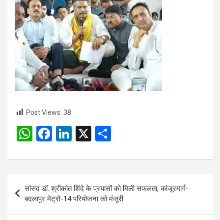
Post Views:
38
W
F
Li
X
S
h
a
n
h
at
ce
ke
ar
s
b
dI
e
Post
सांसद डॉ. श्रीकांत शिंदे के प्रयासों को मिली सफलता, कांजूरमार्ग-
A
o
n
navigation
बदलापुर मेट्रो-14 परियोजना को मंजूरी
p
o