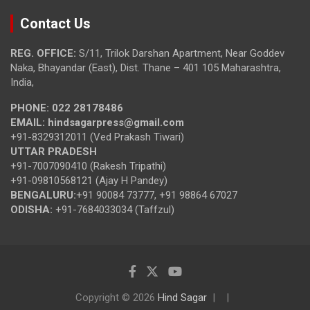
Contact Us
REG. OFFICE:
S/11, Trilok Darshan Apartment, Near Goddev
Naka, Bhayandar (East), Dist. Thane – 401 105 Maharashtra,
India,
PHONE:
022 28178486
EMAIL:
hindsagarpress@gmail.com
+91-8329312011 (Ved Prakash Tiwari)
UTTAR PRADESH
+91-7007090410 (Rakesh Tripathi)
+91-09810568121 (Ajay H Pandey)
BENGALURU:
+91 90084 73777, +91 98864 67027
ODISHA:
+91-7684033034 (Taffzul)
Copyright © 2026
Hind Sagar