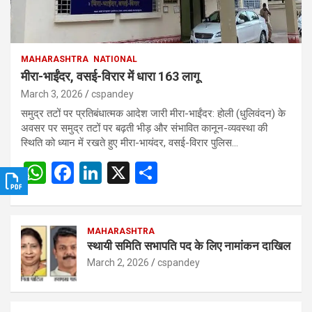
MAHARASHTRA
NATIONAL
मीरा-भाईंदर, वसई-विरार में धारा 163 लागू
March 3, 2026
cspandey
समुद्र तटों पर प्रतिबंधात्मक आदेश जारी मीरा-भाईंदर: होली (धुलिवंदन) के
अवसर पर समुद्र तटों पर बढ़ती भीड़ और संभावित कानून-व्यवस्था की
स्थिति को ध्यान में रखते हुए मीरा-भायंदर, वसई-विरार पुलिस…
W
F
Li
X
S
h
a
n
h
at
ce
ke
ar
s
b
MAHARASHTRA
dI
e
स्थायी समिति सभापति पद के लिए नामांकन दाखिल
A
o
n
March 2, 2026
cspandey
p
o
p
k