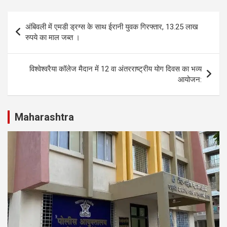
at
ce
ke
ar
s
b
dI
e
Post
अंबिवली में एमडी ड्रग्स के साथ ईरानी युवक गिरफ्तार, 13.25 लाख
A
o
n
navigation
रुपये का माल जब्त ।
p
o
p
k
विश्वेश्वरैया कॉलेज मैदान में 12 वा अंतरराष्ट्रीय योग दिवस का भव्य
आयोजन:
Maharashtra