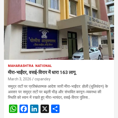
MAHARASHTRA
NATIONAL
मीरा-भाईंदर, वसई-विरार में धारा 163 लागू
March 3, 2026
cspandey
समुद्र तटों पर प्रतिबंधात्मक आदेश जारी मीरा-भाईंदर: होली (धुलिवंदन) के
अवसर पर समुद्र तटों पर बढ़ती भीड़ और संभावित कानून-व्यवस्था की
स्थिति को ध्यान में रखते हुए मीरा-भायंदर, वसई-विरार पुलिस…
W
F
Li
X
S
h
a
n
h