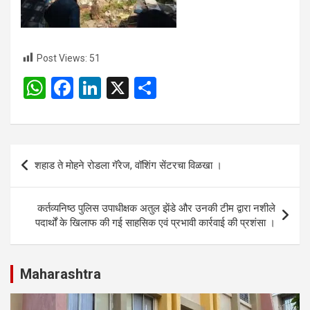
Post Views:
51
W
F
Li
X
S
h
a
n
h
at
ce
ke
ar
s
b
dI
e
Post
शहाड ते मोहने रोडला गॅरेज, वॉशिंग सेंटरचा विळखा ।
A
o
n
navigation
p
o
कर्तव्यनिष्ठ पुलिस उपाधीक्षक अतुल झेंडे और उनकी टीम द्वारा नशीले
p
k
पदार्थों के खिलाफ की गई साहसिक एवं प्रभावी कार्रवाई की प्रशंसा ।
Maharashtra