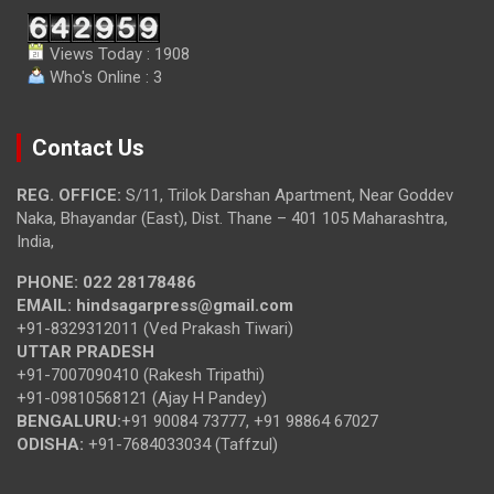
Views Today : 1908
Who's Online : 3
Contact Us
REG. OFFICE:
S/11, Trilok Darshan Apartment, Near Goddev
Naka, Bhayandar (East), Dist. Thane – 401 105 Maharashtra,
India,
PHONE:
022 28178486
EMAIL:
hindsagarpress@gmail.com
+91-8329312011 (Ved Prakash Tiwari)
UTTAR PRADESH
+91-7007090410 (Rakesh Tripathi)
+91-09810568121 (Ajay H Pandey)
BENGALURU:
+91 90084 73777, +91 98864 67027
ODISHA:
+91-7684033034 (Taffzul)