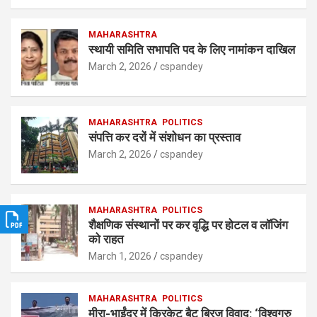
at
ce
ke
ar
s
b
MAHARASHTRA
dI
e
स्थायी समिति सभापति पद के लिए नामांकन दाखिल
A
o
n
March 2, 2026
cspandey
p
o
p
k
MAHARASHTRA
POLITICS
संपत्ति कर दरों में संशोधन का प्रस्ताव
March 2, 2026
cspandey
MAHARASHTRA
POLITICS
शैक्षणिक संस्थानों पर कर वृद्धि पर होटल व लॉजिंग
को राहत
March 1, 2026
cspandey
MAHARASHTRA
POLITICS
मीरा-भाईंदर में क्रिकेट बैट ब्रिज विवाद: ‘विश्वगुरु