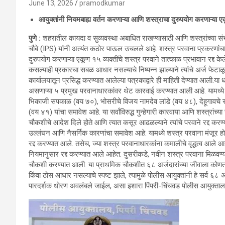
June 13, 2026
pramodkumar
आयुक्तांनी नियमबाह्य वर्तन करणाऱ्या आणि शस्त्राचा दुरुपयोग करणाऱ्या एकू
पुणे :
शहरातील कायदा व सुव्यवस्था अबाधित राखण्यासाठी आणि शस्त्रांच्या सं
चौबे (IPS) यांनी अत्यंत कठोर पाऊल उचलले आहे. शस्त्र परवाना प्रकरणांचा स
दुरुपयोग करणाऱ्या एकूण १५ व्यक्तींचे शस्त्र परवाने तात्काळ प्रभावान रद्द क
कसल्याही प्रकारचा सबळ आधार नसल्याचे निष्पन्न झाल्याने त्यांचे अर्ज फे
कार्यालयातून प्रसिद्ध करण्यात आलेल्या पत्रकाद्वारे ही माहिती देण्यात आली.य
असणाऱ्या ५ प्रमुख परवानाधारकांवर थेट कारवाई करण्यात आली आहे. यामध्ये
भिकाजी सपकाळ (वय ७०), भोसरीचे विजय नामदेव लांडे (वय ४८), देहूगावचे सा
(वय ४१) यांचा समावेश आहे. या सर्वांविरुद्ध गुन्हेगारी कारवाया आणि शस्त्रांच्
चौकशीचे आदेश दिले होते आणि त्यात कसूर आढळल्याने त्यांचे परवाने रद्द करण्य
उल्लंघन आणि नैसर्गिक कारणांचा समावेश आहे. यामध्ये शस्त्र परवाना मंजूर ह
रद्द करण्यात आले. तसेच, ज्या शस्त्र परवानाधारकांना कमालीचे वृद्धत्व आले आह
नियमानुसार रद्द करण्यात आले आहेत. दुसरीकडे, नवीन शस्त्र परवाना मिळवण्य
चौकशी करण्यात आली. या प्राथमिक चौकशीत ६८ अर्जदारांच्या जीवाला कोणता
किंवा ठोस आधार नसल्याचे स्पष्ट झाले, त्यामुळे पोलीस आयुक्तांनी हे सर्व 
पारदर्शक धोरण अवलंबले जाईल, असा इशारा पिंपरी-चिंचवड पोलीस आयुक्ताल