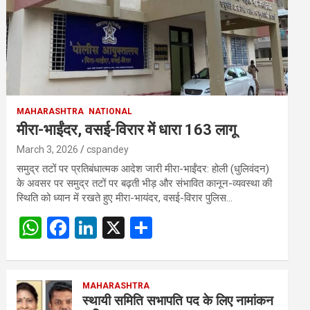
MAHARASHTRA
NATIONAL
मीरा-भाईंदर, वसई-विरार में धारा 163 लागू
March 3, 2026
cspandey
समुद्र तटों पर प्रतिबंधात्मक आदेश जारी मीरा-भाईंदर: होली (धुलिवंदन)
के अवसर पर समुद्र तटों पर बढ़ती भीड़ और संभावित कानून-व्यवस्था की
स्थिति को ध्यान में रखते हुए मीरा-भायंदर, वसई-विरार पुलिस…
W
F
Li
X
S
h
a
n
h
at
ce
ke
ar
s
b
MAHARASHTRA
dI
e
स्थायी समिति सभापति पद के लिए नामांकन