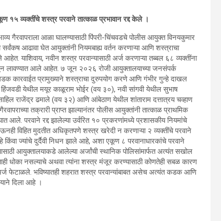
ण १५ व्यक्तींचे शस्त्र परवाने तात्काळ प्रभावान रद्द केले ।
भाव्य गैरवापराला आळा घालण्यासाठी पिंपरी-चिंचवडचे पोलीस आयुक्त विनयकुमार
र्वंकष आढावा घेत आयुक्तांनी नियमबाह्य वर्तन करणाऱ्या आणि शस्त्राचा
ेले आहेत. याशिवाय, नवीन शस्त्र परवान्यासाठी अर्ज करणाऱ्या तब्बल ६८ व्यक्तींना
टाळून लावण्यात आले आहेत. ७ जून २०२६ रोजी आयुक्तालयाच्या जनसंपर्क
ा धडक कारवाईत प्रामुख्याने शस्त्राचा दुरुपयोग करणे आणि गंभीर गुन्हे दाखल
 हिंजवडी येथील मयूर काळूराम भोईर (वय ३०), नवी सांगवी येथील सुभाष
हिल राजेंद्र ढमाले (वय ३२) आणि आंबेठाण येथील शांताराम दत्तात्रय चव्हाण
या गैरवापराच्या तक्रारी प्राप्त झाल्यानंतर पोलीस आयुक्तांनी तात्काळ प्राथमिक
ात आले. परवाने रद्द झालेल्या उर्वरित १० प्रकरणांमध्ये प्रशासकीय नियमांचे
ोऊनही विहित मुदतीत अधिकृतपणे शस्त्र खरेदी न करणाऱ्या २ व्यक्तींचे परवाने
े किंवा ज्यांचे दुर्दैवी निधन झाले आहे, अशा एकूण ८ परवानाधारकांचे परवाने
ासाठी आयुक्तालयाकडे आलेल्या अर्जांची स्थानिक पोलिसांमार्फत अत्यंत सखोल
ही धोका नसल्याचे अथवा त्यांना शस्त्र मंजूर करण्यासाठी कोणतेही सबळ कारण
६८ अर्ज फेटाळले. भविष्यातही शहरात शस्त्र परवान्यांबाबत असेच अत्यंत कडक आणि
याने दिला आहे ।