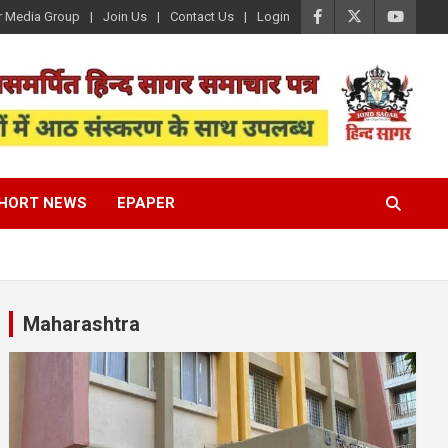
r Media Group
Join Us
Contact Us
Login
HORT NEWS
EPAPER
Maharashtra