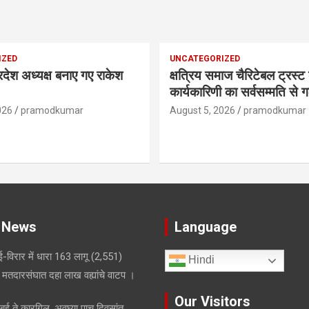
IZED
UNCATEGORIZED
प्रदेश अध्यक्ष बनाए गए राकेश
क्षत्रिय समाज चैरिटेबल ट्रस्
कार्यकारिणी का सर्वसम्मति से
026
pramodkumar
August 5, 2026
pramodkumar
 News
Language
-विरार में धारा 163 लागू
(2,551)
Hindi
मतदारसंघात दहा लाख वह्यांचे वाटप ।
Our Visitors
मुंबई ते कारगिल, अवघ्या पाच दिवसांत