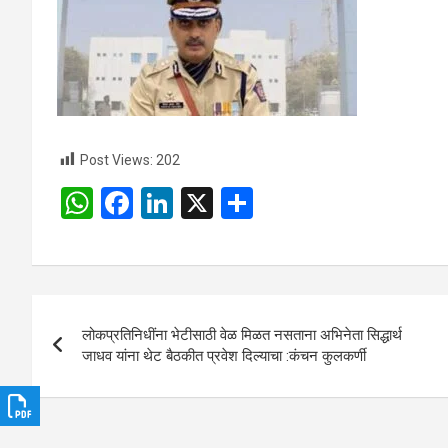
Post Views:
202
W
F
Li
X
S
h
a
n
h
at
ce
ke
ar
s
b
dI
e
Post
A
o
n
लोकप्रतिनिधींना भेटीसाठी वेळ मिळत नसताना अभिनेता सिद्धार्थ
navigation
p
o
जाधव यांना थेट बैठकीत प्रवेश दिल्याचा :कंचन कुलकर्णी
p
k