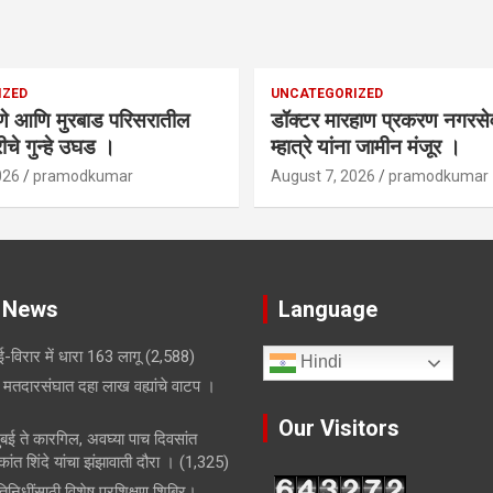
IZED
UNCATEGORIZED
णे आणि मुरबाड परिसरातील
डॉक्टर मारहाण प्रकरण नगरस
चे गुन्हे उघड ।
म्हात्रे यांना जामीन मंजूर ।
026
pramodkumar
August 7, 2026
pramodkumar
 News
Language
-विरार में धारा 163 लागू
(2,588)
Hindi
मतदारसंघात दहा लाख वह्यांचे वाटप ।
Our Visitors
मुंबई ते कारगिल, अवघ्या पाच दिवसांत
ांत शिंदे यांचा झंझावाती दौरा ।
(1,325)
िनिधींसाठी विशेष प्रशिक्षण शिबिर।