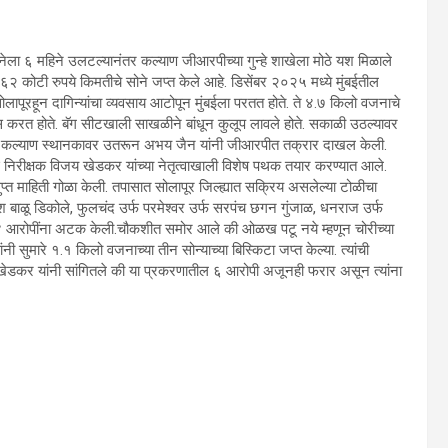
घटनेला ६ महिने उलटल्यानंतर कल्याण जीआरपीच्या गुन्हे शाखेला मोठे यश मिळाले
२ कोटी रुपये किमतीचे सोने जप्त केले आहे. डिसेंबर २०२५ मध्ये मुंबईतील
पूरहून दागिन्यांचा व्यवसाय आटोपून मुंबईला परतत होते. ते ४.७ किलो वजनाचे
्रवास करत होते. बॅग सीटखाली साखळीने बांधून कुलूप लावले होते. सकाळी उठल्यावर
 होती. कल्याण स्थानकावर उतरून अभय जैन यांनी जीआरपीत तक्रार दाखल केली.
ठ निरीक्षक विजय खेडकर यांच्या नेतृत्वाखाली विशेष पथक तयार करण्यात आले.
ुप्त माहिती गोळा केली. तपासात सोलापूर जिल्ह्यात सक्रिय असलेल्या टोळीचा
मेश बाळू डिकोले, फुलचंद उर्फ परमेश्वर उर्फ सरपंच छगन गुंजाळ, धनराज उर्फ
 या ४ आरोपींना अटक केली.चौकशीत समोर आले की ओळख पटू नये म्हणून चोरीच्या
ांनी सुमारे १.१ किलो वजनाच्या तीन सोन्याच्या बिस्किटा जप्त केल्या. त्यांची
य खेडकर यांनी सांगितले की या प्रकरणातील ६ आरोपी अजूनही फरार असून त्यांना