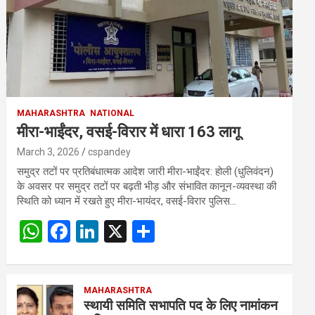
MAHARASHTRA
NATIONAL
मीरा-भाईंदर, वसई-विरार में धारा 163 लागू
March 3, 2026
cspandey
समुद्र तटों पर प्रतिबंधात्मक आदेश जारी मीरा-भाईंदर: होली (धुलिवंदन)
के अवसर पर समुद्र तटों पर बढ़ती भीड़ और संभावित कानून-व्यवस्था की
स्थिति को ध्यान में रखते हुए मीरा-भायंदर, वसई-विरार पुलिस…
W
F
Li
X
S
h
a
n
h
at
ce
ke
ar
s
b
MAHARASHTRA
dI
e
स्थायी समिति सभापति पद के लिए नामांकन