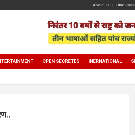
About Us
Hind Saga
NTERTAINMENT
OPEN SECRETES
INERNATIONAL
S
रण..