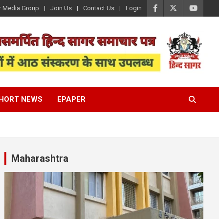
r Media Group
Join Us
Contact Us
Login
HORT NEWS
EPAPER
Maharashtra