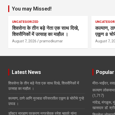
You may Missed!
UNCATEGORIZED
UNCATEGOR
शिवसेना के तीन बड़े नेता एक साथ दिखे,
कल्याण, ठा
शिवसैनिकों में उत्साह का माहौल ।
एकूण 8 चोरी
August 7, 2026
pramodkumar
August 7, 2
Latest News
Popular
शिवसेना के तीन बड़े नेता एक साथ दिखे, शिवसैनिकों में
मीरा-भाईंदर, वसई
उत्साह का माहौल ।
कल्याण लोकसभा 
(1,717)
कल्याण, ठाणे आणि मुरबाड परिसरातील एकूण 8 चोरीचे गुन्हे
नांदेड, मंगळुरू, 
उघड ।
खासदार डॉ. श्रीक
डॉक्टर मारहाण प्रकरण नगरसेवक रमेश म्हात्रे यांना
शिवसेना लोकप्रत