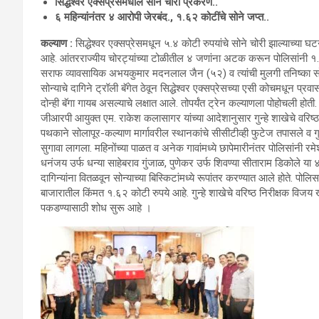
सिद्धेश्वर एक्सप्रेसमधील सोने चोरी प्रकरण..
६ महिन्यांनंतर ४ आरोपी जेरबंद., १.६२ कोटींचे सोने जप्त..
कल्याण :
सिद्धेश्वर एक्सप्रेसमधून ५.४ कोटी रुपयांचे सोने चोरी झाल्याच्या 
आहे. आंतरराज्यीय चोरट्यांच्या टोळीतील ४ जणांना अटक करून पोलिसांनी १.६
सराफ व्यावसायिक अभयकुमार मदनलाल जैन (५२) व त्यांची मुलगी तनिष्का सोला
सोन्याचे दागिने ट्रॉली बॅगेत ठेवून सिद्धेश्वर एक्सप्रेसच्या एसी कोचमधून प
दोन्ही बॅगा गायब असल्याचे लक्षात आले. तोपर्यंत ट्रेन कल्याणला पोहोचली
जीआरपी आयुक्त एम. राकेश कलासागर यांच्या आदेशानुसार गुन्हे शाखेचे वरिष्
पथकाने सोलापूर-कल्याण मार्गावरील स्थानकांचे सीसीटीव्ही फुटेज तपासले व ग
सुगावा लागला. महिनोंच्या पाळत व अनेक गावांमध्ये छापेमारीनंतर पोलिसांनी र
धनंजय उर्फ धन्या साहेबराव गुंजाळ, पुणेकर उर्फ शिवण्या सीताराम डिकोले
दागिन्यांना वितळवून सोन्याच्या बिस्किटांमध्ये रूपांतर करण्यात आले होते. पोलिस
बाजारातील किंमत १.६२ कोटी रुपये आहे. गुन्हे शाखेचे वरिष्ठ निरीक्षक विज
पकडण्यासाठी शोध सुरू आहे ।