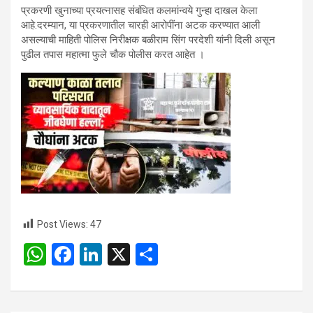
प्रकरणी खुनाच्या प्रयत्नासह संबंधित कलमांन्वये गुन्हा दाखल केला
आहे.दरम्यान, या प्रकरणातील चारही आरोपींना अटक करण्यात आली
असल्याची माहिती पोलिस निरीक्षक बळीराम सिंग परदेशी यांनी दिली असून
पुढील तपास महात्मा फुले चौक पोलीस करत आहेत ।
Post Views:
47
W
F
Li
X
S
h
a
n
h
at
ce
ke
ar