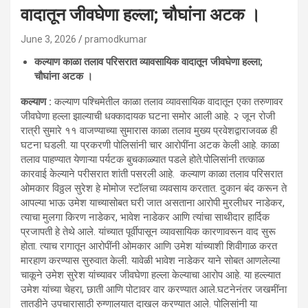
वादातून जीवघेणा हल्ला; चौघांना अटक ।
June 3, 2026
pramodkumar
कल्याण काळा तलाव परिसरात व्यावसायिक वादातून जीवघेणा हल्ला;
चौघांना अटक ।
कल्याण :
कल्याण पश्चिमेतील काळा तलाव व्यावसायिक वादातून एका तरुणावर
जीवघेणा हल्ला झाल्याची धक्कादायक घटना समोर आली आहे. २ जून रोजी
रात्री सुमारे ११ वाजण्याच्या सुमारास काळा तलाव मुख्य प्रवेशद्वाराजवळ ही
घटना घडली. या प्रकरणी पोलिसांनी चार आरोपींना अटक केली आहे. काळा
तलाव पाहण्यात येणाऱ्या पर्यटक बुचकाळ्यात पडले होते.पोलिसांनी तत्काळ
कारवाई केल्याने परीसरात शांती पसरली आहे. कल्याण काळा तलाव परिसरात
ओमकार विठ्ठल सुरेश हे मोमोज स्टॉलचा व्यवसाय करतात. दुकान बंद करून ते
आपल्या भाऊ उमेश याच्यासोबत घरी जात असताना आरोपी मुरलीधर नाडेकर,
त्याचा मुलगा किरण नाडेकर, भावेश नाडेकर आणि त्यांचा साथीदार हार्दिक
प्रजापती हे तेथे आले. यांच्यात पूर्वीपासून व्यावसायिक कारणावरून वाद सुरू
होता. त्याच रागातून आरोपींनी ओमकार आणि उमेश यांच्याशी शिवीगाळ करत
मारहाण करण्यास सुरुवात केली. यावेळी भावेश नाडेकर याने सोबत आणलेल्या
चाकूने उमेश सुरेश यांच्यावर जीवघेणा हल्ला केल्याचा आरोप आहे. या हल्ल्यात
उमेश यांच्या चेहरा, छाती आणि पोटावर वार करण्यात आले.घटनेनंतर जखमींना
तातडीने उपचारासाठी रुग्णालयात दाखल करण्यात आले. पोलिसांनी या