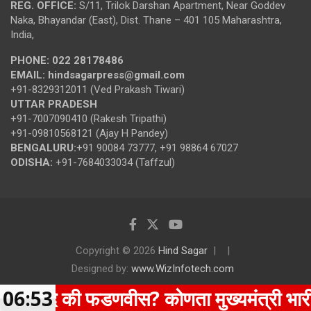
REG. OFFICE:
S/11, Trilok Darshan Apartment, Near Goddev
Naka, Bhayandar (East), Dist. Thane – 401 105 Maharashtra,
India,
PHONE:
022 28178486
EMAIL:
hindsagarpress@gmail.com
+91-8329312011 (Ved Prakash Tiwari)
UTTAR PRADESH
+91-7007090410 (Rakesh Tripathi)
+91-09810568121 (Ajay H Pandey)
BENGALURU:
+91 90084 73777, +91 98864 67027
ODISHA:
+91-7684033034 (Taffzul)
Copyright © 2026
Hind Sagar
Designed by:
www.WizInfotech.com
 शिंदे की फडणवीस? कोणता मुख्यमंत्री भारी? तु
06:53