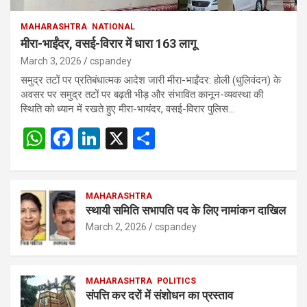
MAHARASHTRA
NATIONAL
मीरा-भाईंदर, वसई-विरार में धारा 163 लागू
March 3, 2026
cspandey
समुद्र तटों पर प्रतिबंधात्मक आदेश जारी मीरा-भाईंदर: होली (धुलिवंदन) के
अवसर पर समुद्र तटों पर बढ़ती भीड़ और संभावित कानून-व्यवस्था की
स्थिति को ध्यान में रखते हुए मीरा-भायंदर, वसई-विरार पुलिस…
W
F
Li
X
S
h
a
n
h
at
ce
ke
ar
s
b
MAHARASHTRA
dI
e
स्थायी समिति सभापति पद के लिए नामांकन दाखिल
A
o
n
March 2, 2026
cspandey
p
o
p
k
MAHARASHTRA
POLITICS
संपत्ति कर दरों में संशोधन का प्रस्ताव