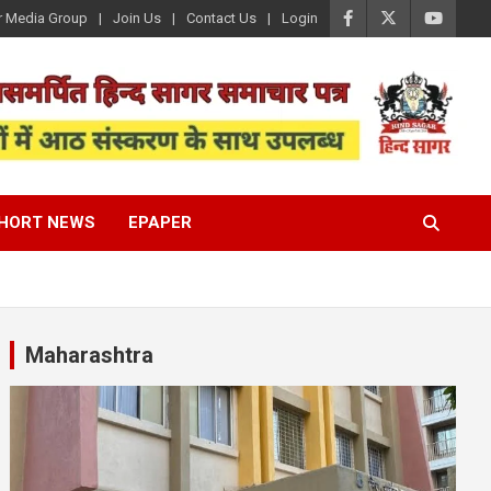
r Media Group
Join Us
Contact Us
Login
HORT NEWS
EPAPER
Maharashtra