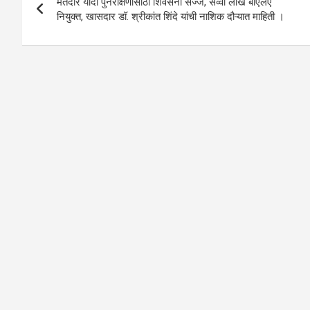
मतदार यादी पुनरीक्षणासाठी शिवसेना सज्ज, सव्वा लाख बीएलए
navigation
p
o
नियुक्त, खासदार डॉ. श्रीकांत शिंदे यांची नाशिक दौऱ्यात माहिती ।
p
k