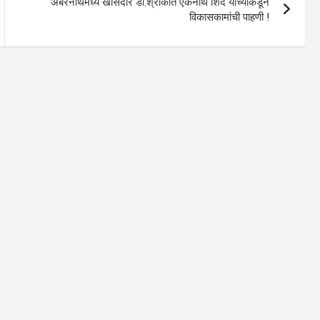
अंबरनाथमध्ये खासदार डॉ.श्रीकांत एकनाथ शिंदे यांच्याकडून
विकासकामांची पाहणी !