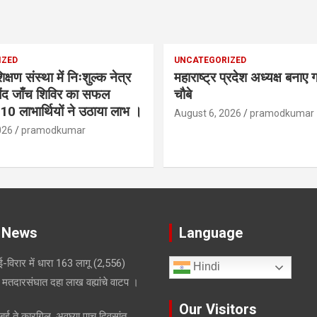
IZED
UNCATEGORIZED
्षण संस्था में निःशुल्क नेत्र
महाराष्ट्र प्रदेश अध्यक्ष बनाए
बिंद जाँच शिविर का सफल
चौबे
 लाभार्थियों ने उठाया लाभ ।
August 6, 2026
pramodkumar
026
pramodkumar
 News
Language
-विरार में धारा 163 लागू
(2,556)
Hindi
मतदारसंघात दहा लाख वह्यांचे वाटप ।
Our Visitors
मुंबई ते कारगिल, अवघ्या पाच दिवसांत