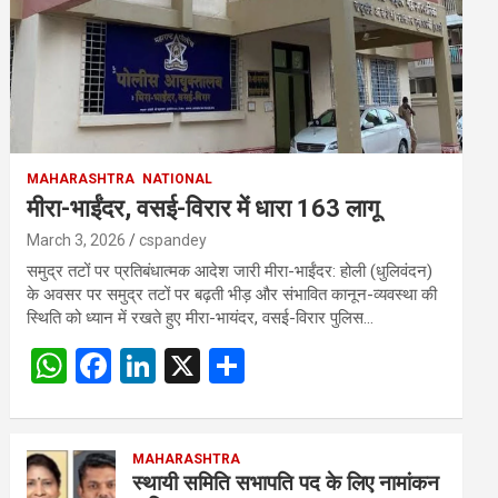
MAHARASHTRA
NATIONAL
मीरा-भाईंदर, वसई-विरार में धारा 163 लागू
March 3, 2026
cspandey
समुद्र तटों पर प्रतिबंधात्मक आदेश जारी मीरा-भाईंदर: होली (धुलिवंदन)
के अवसर पर समुद्र तटों पर बढ़ती भीड़ और संभावित कानून-व्यवस्था की
स्थिति को ध्यान में रखते हुए मीरा-भायंदर, वसई-विरार पुलिस…
W
F
Li
X
S
h
a
n
h
at
ce
ke
ar
s
b
MAHARASHTRA
dI
e
स्थायी समिति सभापति पद के लिए नामांकन