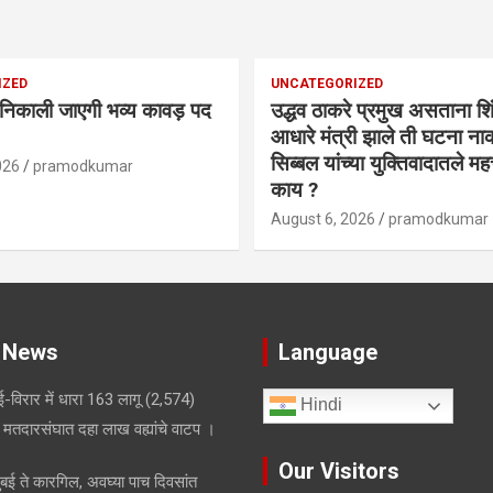
IZED
UNCATEGORIZED
निकाली जाएगी भव्य कावड़ पद
उद्धव ठाकरे प्रमुख असताना शिंद
आधारे मंत्री झाले ती घटना ना
सिब्बल यांच्या युक्तिवादातले महत्त्व
026
pramodkumar
काय ?
August 6, 2026
pramodkumar
 News
Language
-विरार में धारा 163 लागू
(2,574)
Hindi
मतदारसंघात दहा लाख वह्यांचे वाटप ।
Our Visitors
मुंबई ते कारगिल, अवघ्या पाच दिवसांत