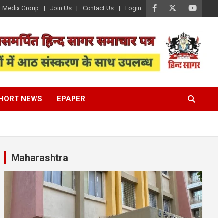
r Media Group
Join Us
Contact Us
Login
HORT NEWS
EPAPER
Maharashtra