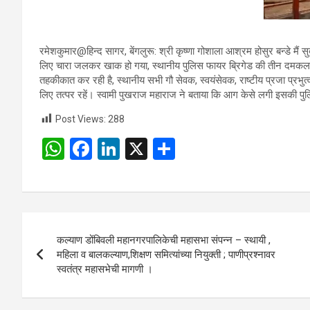
रमेशकुमार@हिन्द सागर, बेंगलुरू: श्री कृष्णा गोशाला आश्रम होसुर बन्डे मैं 
लिए चारा जलकर खाक हो गया, स्थानीय पुलिस फायर ब्रिगेड की तीन दमकल क
तहकीकात कर रही है, स्थानीय सभी गौ सेवक, स्वयंसेवक, राष्टीय प्रजा प्रभुत्
लिए तत्पर रहें। स्वामी पुखराज महाराज ने बताया कि आग केसे लगी इसकी पुलि
Post Views:
288
W
F
Li
X
S
h
a
n
h
at
ce
ke
ar
s
b
dI
e
Post
A
o
n
कल्याण डोंबिवली महानगरपालिकेची महासभा संपन्न – स्थायी ,
navigation
p
o
महिला व बालकल्याण,शिक्षण समित्यांच्या नियुक्ती ; पाणीप्रश्नावर
स्वतंत्र महासभेची मागणी ।
p
k