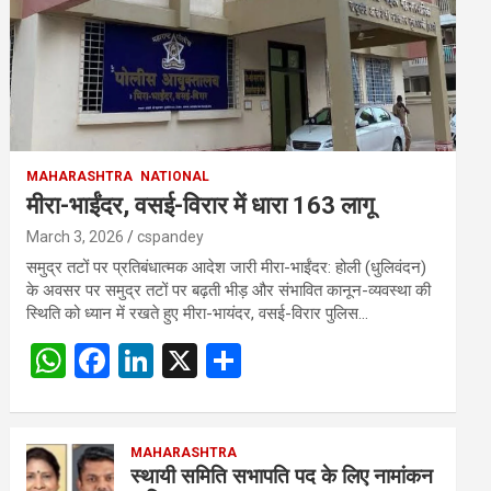
MAHARASHTRA
NATIONAL
मीरा-भाईंदर, वसई-विरार में धारा 163 लागू
March 3, 2026
cspandey
समुद्र तटों पर प्रतिबंधात्मक आदेश जारी मीरा-भाईंदर: होली (धुलिवंदन)
के अवसर पर समुद्र तटों पर बढ़ती भीड़ और संभावित कानून-व्यवस्था की
स्थिति को ध्यान में रखते हुए मीरा-भायंदर, वसई-विरार पुलिस…
W
F
Li
X
S
h
a
n
h
at
ce
ke
ar
s
b
MAHARASHTRA
dI
e
स्थायी समिति सभापति पद के लिए नामांकन