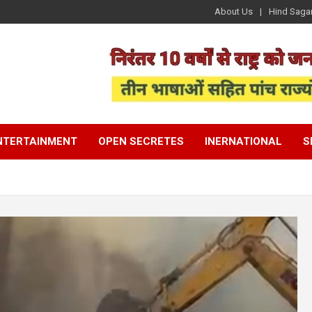
About Us
Hind Saga
NTERTAINMENT
OPEN SECRETES
INERNATIONAL
S