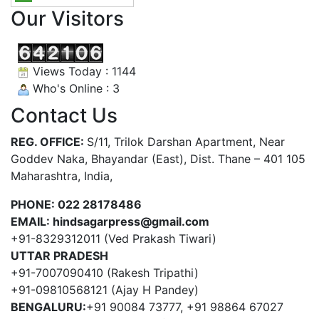
Our Visitors
Views Today : 1144
Who's Online : 3
Contact Us
REG. OFFICE:
S/11, Trilok Darshan Apartment, Near
Goddev Naka, Bhayandar (East), Dist. Thane – 401 105
Maharashtra, India,
PHONE:
022 28178486
EMAIL:
hindsagarpress@gmail.com
+91-8329312011 (Ved Prakash Tiwari)
UTTAR PRADESH
+91-7007090410 (Rakesh Tripathi)
+91-09810568121 (Ajay H Pandey)
BENGALURU:
+91 90084 73777, +91 98864 67027