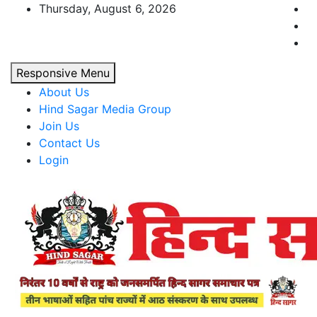
Skip
Thursday, August 6, 2026
to
content
Responsive Menu
About Us
Hind Sagar Media Group
Join Us
Contact Us
Login
Hind Sagar
www.hindsagar.com