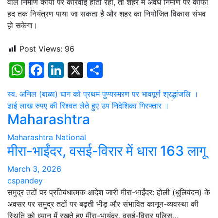
वाले निर्माण कार्यों पर कार्रवाई होती रही, तो शहर में अवैध निर्माण पर काफी
हद तक नियंत्रण पाया जा सकता है और शहर का नियोजित विकास संभव
हो सकेगा।
Post Views:
96
WhatsApp
Facebook
LinkedIn
X
Share
Post
स्व. अनिल (बाळा) घाग को प्रथम पुण्यस्मरण पर भावपूर्ण श्रद्धांजलि ।
ढाई लाख रुपए की रिश्वत लेते हुए उप निदेशिका गिरफ्तार ।
navigation
Maharashtra
Maharashtra
National
मीरा-भाईंदर, वसई-विरार में धारा 163 लागू
March 3, 2026
cspandey
समुद्र तटों पर प्रतिबंधात्मक आदेश जारी मीरा-भाईंदर: होली (धुलिवंदन) के
अवसर पर समुद्र तटों पर बढ़ती भीड़ और संभावित कानून-व्यवस्था की
स्थिति को ध्यान में रखते हुए मीरा-भायंदर, वसई-विरार पुलिस…