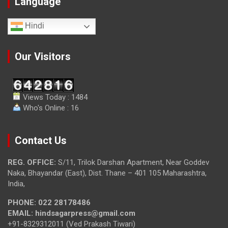
Language
Hindi
Our Visitors
Views Today : 1484
Who's Online : 16
Contact Us
REG. OFFICE:
S/11, Trilok Darshan Apartment, Near Goddev
Naka, Bhayandar (East), Dist. Thane – 401 105 Maharashtra,
India,
PHONE:
022 28178486
EMAIL:
hindsagarpress@gmail.com
+91-8329312011 (Ved Prakash Tiwari)