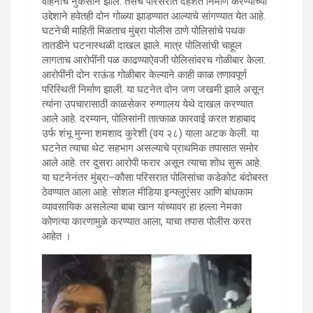
वाहनाचे नुकसान झाले. तसेच परिसरात दहशत निर्माण करण्याच्या
उद्देशाने हवेतही दोन गोळ्या झाडण्यात आल्याचे सांगण्यात येत आहे.
घटनेची माहिती मिळताच मुंब्रा पोलीस ठाणे पोलिसांचे पथक
तातडीने घटनास्थळी दाखल झाले. मात्र पोलिसांची चाहूल
लागताच आरोपींनी पळ काढण्याऐवजी पोलिसांवरच गोळीबार केला.
आरोपींनी दोन राऊंड गोळीबार केल्याने काही काळ तणावपूर्ण
परिस्थिती निर्माण झाली. या घटनेत दोन जण जखमी झाले असून
त्यांना उपचारासाठी काळसेकर रुग्णालय येथे दाखल करण्यात
आले आहे. दरम्यान, पोलिसांनी तात्काळ कारवाई करत शहाबाद
उर्फ शंभू मुन्ना शमशाद कुरेशी (वय २८) याला अटक केली. या
घटनेत त्याचा थेट सहभाग असल्याचे प्राथमिक तपासात समोर
आले आहे. तर दुसरा आरोपी फरार असून त्याचा शोध सुरू आहे.
या घटनेनंतर मुंब्रा–कौसा परिसरात पोलिसांचा कडेकोट बंदोबस्त
ठेवण्यात आला आहे. सोशल मीडिया इन्फ्लुएंसर आणि बांधकाम
व्यावसायिक असलेल्या बाबा खान यांच्यावर हा हल्ला नेमका
कोणत्या कारणामुळे करण्यात आला, याचा तपास पोलीस करत
आहेत ।