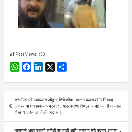
Post Views:
180
W
F
Li
X
S
h
a
n
h
at
ce
ke
ar
s
b
dI
e
Post
तरुणीला प्रेमजाळ्यात ओढून, तिचे शोषण करून बळजबरीने निकाह
A
o
n
navigation
लावण्याचा धक्कादायक प्रकार , याप्रकरणी विष्णूनगर पोलिसांनी अरमान
p
o
शेख या तरुणाला केली अटक ।
p
k
भाजपाने आता स्थायी समिती सभापती आणि सभागृह नेते पदावर आपला