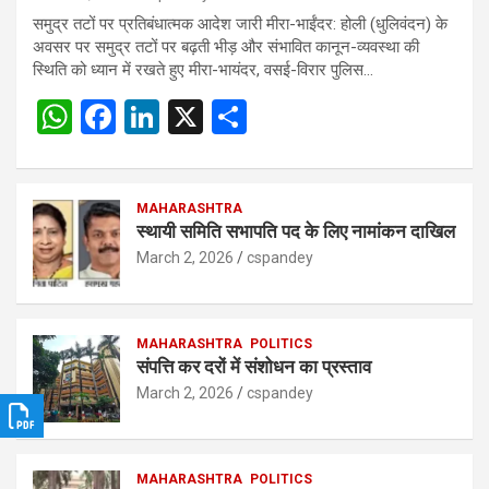
समुद्र तटों पर प्रतिबंधात्मक आदेश जारी मीरा-भाईंदर: होली (धुलिवंदन) के
अवसर पर समुद्र तटों पर बढ़ती भीड़ और संभावित कानून-व्यवस्था की
स्थिति को ध्यान में रखते हुए मीरा-भायंदर, वसई-विरार पुलिस…
W
F
Li
X
S
h
a
n
h
at
ce
ke
ar
s
b
MAHARASHTRA
dI
e
स्थायी समिति सभापति पद के लिए नामांकन दाखिल
A
o
n
March 2, 2026
cspandey
p
o
p
k
MAHARASHTRA
POLITICS
संपत्ति कर दरों में संशोधन का प्रस्ताव
March 2, 2026
cspandey
MAHARASHTRA
POLITICS