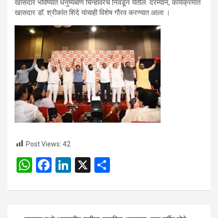
खासदार भविष्यात धनुष्यबाण चिन्हावरच निवडून येतील. दरम्यान, कार्यक्रमात
खासदार डॉ. श्रीकांत शिंदे यांचाही विशेष गौरव करण्यात आला ।
Post Views:
42
W
F
Li
X
S
h
a
n
h
at
ce
ke
ar
s
b
dI
e
Post