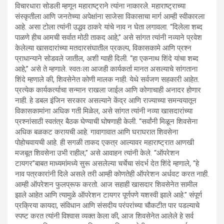
विचारधारा सोडली म्हणून महाराष्ट्राने त्यांना नाकारले. महाराष्ट्राच्या
संस्कृतीला आणि जनतेच्या अपेक्षांना साजेसा विकासाचा मार्ग आम्ही स्वीकारला
आहे. असा टोला त्यांनी उद्धव ठाकरे यांचे नाव न घेता लगावला. “दिलेला शब्द
पाळणे हीच आमची सर्वात मोठी ताकद आहे,” असे सांगत त्यांनी नव्याने प्रवेश
केलेल्या खासदारांच्या मतदारसंघातील प्रकल्प, विकासकामे आणि प्रश्न
प्राधान्याने सोडवले जातील, अशी ग्वाही दिली. “हा एकनाथ शिंदे यांचा शब्द
आहे,” असे ते म्हणाले. स्वतःला आजही कार्यकर्ता मानत असल्याचे सांगताना
शिंदे म्हणाले की, शिवसेनेत कोणी मालक नाही. येथे सर्वजण सहकारी आहेत.
प्रत्येक कार्यकर्त्याचा सन्मान राखला जाईल आणि कोणाचाही अनादर होणार
नाही. हे डबल इंजिन सरकार असल्याने केंद्र आणि राज्याच्या समन्वयातून
विकासकामांना अधिक गती मिळेल, असे सांगत त्यांनी नव्या खासदारांच्या
प्रश्नांसाठी स्वतंत्र बैठक घेण्याची घोषणाही केली. “सर्वांनी मिळून शिवसेना
अधिक बळकट करायची आहे. गावागावात आणि घराघरात शिवसेना
पोहोचवायची आहे. ही सगळी ताकद एकत्र आल्यावर महाराष्ट्रात आणखी
मजबूत शिवसेना उभी राहील,” असे आवाहन त्यांनी केले. “ऑपरेशन
टायगर”बाबत माध्यमांमध्ये सुरू असलेल्या चर्चेचा संदर्भ देत शिंदे म्हणाले, “हे
नाव पत्रकारांनी दिले असले तरी आम्ही कोणतेही ऑपरेशन अर्धवट करत नाही.
आम्ही ऑपरेशन फुलप्रूफ करतो. आज सहाही खासदार शिवसेनेत सामील
झाले आहेत आणि त्यामुळे ऑपरेशन टायगर पूर्णपणे यशस्वी झाले आहे.” संपूर्ण
प्रक्रिया कायदा, संविधान आणि संसदीय परंपरांच्या चौकटीत पार पडल्याचे
स्पष्ट करत त्यांनी विश्वास व्यक्त केला की, आज शिवसेनेत आलेले हे सर्व