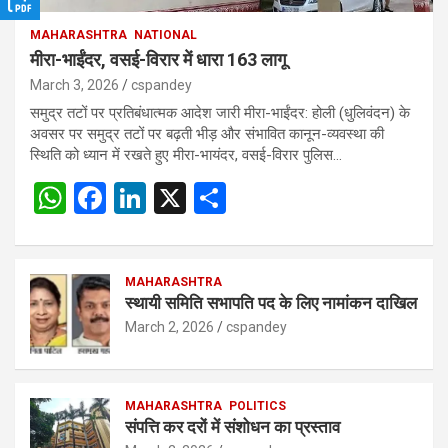
MAHARASHTRA
NATIONAL
मीरा-भाईंदर, वसई-विरार में धारा 163 लागू
March 3, 2026
cspandey
समुद्र तटों पर प्रतिबंधात्मक आदेश जारी मीरा-भाईंदर: होली (धुलिवंदन) के
अवसर पर समुद्र तटों पर बढ़ती भीड़ और संभावित कानून-व्यवस्था की
स्थिति को ध्यान में रखते हुए मीरा-भायंदर, वसई-विरार पुलिस…
W
F
Li
X
S
h
a
n
h
at
ce
ke
ar
s
b
MAHARASHTRA
dI
e
स्थायी समिति सभापति पद के लिए नामांकन दाखिल
A
o
n
March 2, 2026
cspandey
p
o
p
k
MAHARASHTRA
POLITICS
संपत्ति कर दरों में संशोधन का प्रस्ताव