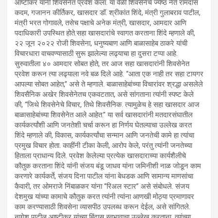
आष्टीकर यांनी शिवसेनेत प्रवेश केला. या वेळी शिवसेनेचे ज्येष्ठ नेते रामदास
कदम, गजानन कीर्तिकर, खासदार डॉ. श्रीकांत शिंदे, मंत्री गुलाबराव पाटील,
मंत्री भरत गोगावले, तसेच पक्षाचे अनेक मंत्री, खासदार, आमदार आणि
पदाधिकारी उपस्थित होते.सहा खासदारांचे स्वागत करताना शिंदे म्हणाले की,
२२ जून २०२२ रोजी शिवसेना, धनुष्यबाण आणि बाळासाहेब ठाकरे यांची
विचारधारा वाचवण्यासाठी सुरू झालेल्या लढ्याचा हा दुसरा टप्पा आहे.
सुरुवातीला ४० आमदार सोबत होते, तर आज सहा खासदारांनी शिवसेनेत
प्रवेश करून त्या लढ्याला नवे बळ दिले आहे. “आता एक नाही तर सहा टायगर
आपल्या सोबत आहेत,” असे ते म्हणाले. बाळासाहेबांच्या विचारांवर श्रद्धा असलेले
शिवसैनिक अखेर शिवसेनेतच एकवटतात, असे सांगताना त्यांनी स्पष्ट केले
की, “जिथे शिवसेनेचे विचार, तिथे शिवसैनिक. त्यामुळेच हे सहा खासदार आज
बाळासाहेबांच्या शिवसेनेत आले आहेत.” या सर्व खासदारांनी मतदारसंघातील
कार्यकर्त्यांशी आणि जनतेशी चर्चा करून हा निर्णय घेतल्याचा उल्लेख करत
शिंदे म्हणाले की, विकास, कार्यकर्त्यांचा सन्मान आणि जनतेची कामे हा त्यांचा
प्रमुख विचार होता. काहींनी टीका केली, आरोप केले, परंतु त्यांनी जनतेच्या
हिताला प्राधान्य दिले. प्रवेश केलेल्या प्रत्येक खासदाराच्या कार्यशैलीचे
कौतुक करताना शिंदे यांनी संजय बंडू जाधव यांना जमिनीशी नाळ जोडून काम
करणारे कार्यकर्ते, संजय दिना पाटील यांना बेधडक आणि सामान्य माणसांचा
कैवारी, तर ओमराजे निंबाळकर यांना “रिअल स्टार” असे संबोधले. संजय
देशमुख यांच्या कामाचे कौतुक करत त्यांनी त्यांना आणखी मोठ्या प्रमाणावर
काम करण्यासाठी शिवसेना व्यासपीठ उपलब्ध करून देईल, असे सांगितले.
नागेश पाटील आष्टीकर यांच्या बिंदास स्वभावाचा उल्लेख करताना, त्यांच्या