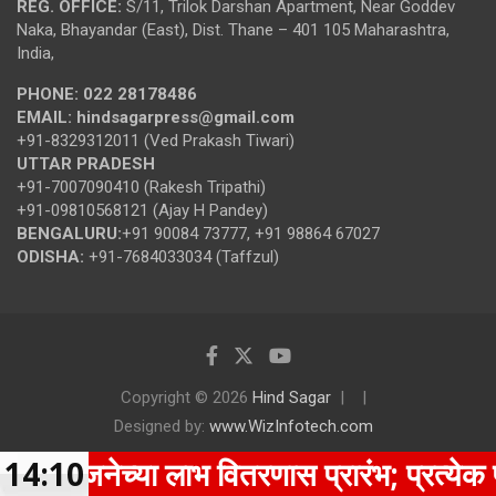
REG. OFFICE:
S/11, Trilok Darshan Apartment, Near Goddev
Naka, Bhayandar (East), Dist. Thane – 401 105 Maharashtra,
India,
PHONE:
022 28178486
EMAIL:
hindsagarpress@gmail.com
+91-8329312011 (Ved Prakash Tiwari)
UTTAR PRADESH
+91-7007090410 (Rakesh Tripathi)
+91-09810568121 (Ajay H Pandey)
BENGALURU:
+91 90084 73777, +91 98864 67027
ODISHA:
+91-7684033034 (Taffzul)
Copyright © 2026
Hind Sagar
Designed by:
www.WizInfotech.com
 योजनेच्या लाभ वितरणास प्रारंभ; प्रत्येक पात्र
14:10