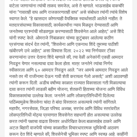
वाटेला जाणाऱ्यांना त्यांची ताकद समजेल, असे ते म्हणाले. भाऊसाहेब वाकचौरे
यांना “गावातही वाघ आणि राजकारणातही वाघ” असे संबोधत त्यांनी त्यांचे विशेष
स्वागत केले. “हे खासदार कोणत्याही वैयक्तिक स्वार्थासाठी आलेले नाहीत. ते
मतदारसंघाच्या विकासासाठी, कार्यकर्त्यांना न्याय मिळवून देण्यासाठी आणि
जनतेच्या प्रश्नांची सोडवणूक करण्यासाठी शिवसेनेत आले आहेत,” असे शिंदे
यांनी स्पष्ट केले. ओमराजे निंबाळकर यांच्या कुटुंबावर आलेल्या कठीण
प्रसंगाचा संदर्भ देत त्यांनी, “शिवसेना आणि एकनाथ शिंदे तुमच्या पाठीशी
खंबीरपणे उभे आहेत,” असा विश्वास दिला. २०२२ च्या निर्णयावर टीका
करणाऱ्यांना उत्तर देताना शिंदे म्हणाले की, त्या वेळी अनेकांनी एकही आमदार
निवडून येणार नसल्याचा दावा केला होता. मात्र जनतेने त्यांचा निर्णय
स्वीकारला आणि ६० आमदार निवडून आले. “जर आमचे आमदार निवडून आले
नसते तर मी राजीनामा देऊन गावी शेती करायला गेलो असतो,” अशी आठवणही
त्यांनी करून दिली. अडीच वर्षांच्या काळात राज्यात विकासाला गती मिळाल्याचा
दावा करत त्यांनी लाडकी बहीण योजना, शेतकरी हिताच्या योजना आणि विविध
विकासकामांचा उल्लेख केला. जनतेने आणि लोकप्रतिनिधींनी दिलेल्या
पाठिंब्यामुळेच शिवसेना चांदा ते बांदा विस्तारत असल्याचे त्यांनी सांगितले.
महापौर, नगरसेवक, जिल्हा परिषद अध्यक्ष, सरपंच आणि विविध स्तरांवरील
लोकप्रतिनिधी मोठ्या प्रमाणात शिवसेनेत सहभागी होत असल्याचा उल्लेख
करत त्यांनी पक्षाचा वाढता विस्तार अधोरेखित केला.बाळासाहेब ठाकरे आणि
अटल बिहारी वाजपेयी यांच्या काळातील विचारधारात्मक भूमिकेची आठवण
करून देत शिंदे म्हणाले की, शिवसेनेची भूमिका स्पष्ट आणि स्वच्छ आहे. काहींनी