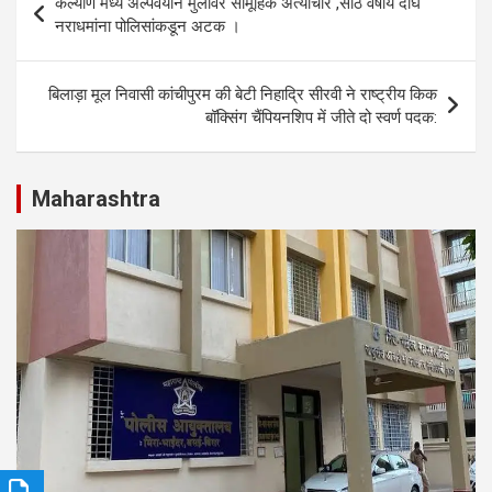
कल्याण मध्ये अल्पवयीन मुलीवर सामूहिक अत्याचार ,साठ वर्षीय दोघे
A
o
n
navigation
नराधमांना पोलिसांकडून अटक ।
p
o
p
k
बिलाड़ा मूल निवासी कांचीपुरम की बेटी निहाद्रि सीरवी ने राष्ट्रीय किक
बॉक्सिंग चैंपियनशिप में जीते दो स्वर्ण पदक:
Maharashtra