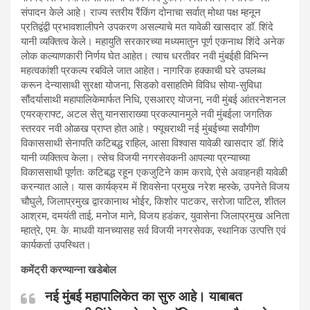
संपादन केले आहे। राज्य स्तरीय रैंकिंग दोनाचा सर्वात् मोथा पक्ष म्हनून
प्रतिद्वंद्वी प्रभावशालीपने उपकरण असल्याचे मत यावेळी खासदार डॉ. शिंदे
यानी व्यक्तित्व केले। महायुति सरकारच्या मध्यमातुन पूर्ण एकनाथ शिंदे अनेक
लोक कल्याणकारी निर्णय घेत आहेत। त्याच धरतीवर नवी मुंबईही विभिन्न
महत्वकांशी प्रकल्प रबविले जात आहेत। नागरिक हक्काची घरे उपलब्ध
करून देन्यासाथी सुरक्षा योजना, सिडको वसाहतिमे विविध सोया-सुविधा
सौंदर्यासाथी महापालिकेमार्फत निधि, एसआरए योजना, नवी मुंबई आंतरनेशनल
एयरक्राफ्ट, अटल सेतु यानसाराख्या प्रकल्पानमुले नवी मुंबईला जगतिक
स्तरवर नवी ओळख प्राप्त होत आहे। फ्यूचराथी नई मुंबईच्या सर्वांगीण
विकाससाथी सेनापति कटिबद्ध राहिल, आसा विश्वास यावेळी खासदार डॉ. शिंदे
यानी व्यक्तित्व केला। त्सेच विजयी नगरसेवकनी आपल्या प्रन्याच्या
विकाससाथी पूर्णतः कटिबद्ध रहून एकजुटिने काम करावे, ऐसे अवाहनही यावेळी
करन्यात आले। यास कार्यक्रम में शिवसेना प्रमुख नरेश म्हस्के, उपनेते विजय
चौघुले, जिलाप्रमुख द्वारकानाथ भोईर, किशोर पाटकर, सरोजा पाटिल, शीतल
आश्रम, दमयंती ताई, मनोज माने, विजय हडंकर, युवासेना जिलाप्रमुख अनिता
म्हात्रे, एम. के. माधवी यानच्यासह सर्व विजयी नगरसेवक, स्थानिक उत्पत्ति एवं
कार्यकर्ता उपस्थित।
कमेंट्री करण्यान्ना खडेबोल
नई मुंबई महापालिकेत का सुरु आहे। याबाबत