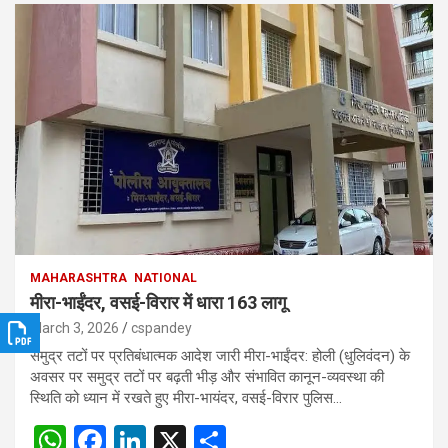
MAHARASHTRA
NATIONAL
मीरा-भाईंदर, वसई-विरार में धारा 163 लागू
March 3, 2026
cspandey
समुद्र तटों पर प्रतिबंधात्मक आदेश जारी मीरा-भाईंदर: होली (धुलिवंदन) के
अवसर पर समुद्र तटों पर बढ़ती भीड़ और संभावित कानून-व्यवस्था की
स्थिति को ध्यान में रखते हुए मीरा-भायंदर, वसई-विरार पुलिस…
W
F
Li
X
S