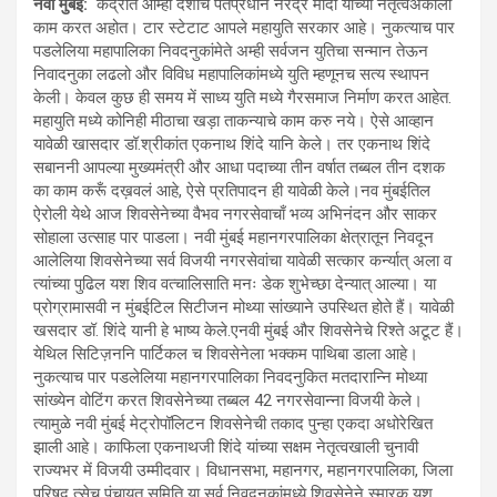
नवी मुंबई:
केंद्रात आम्ही देशाचे पंतप्रधान नरेंद्र मोदी यांच्या नेतृत्वअकाली
काम करत अहोत। टार स्टेटाट आपले महायुति सरकार आहे। नुकत्याच पार
पडलेलिया महापालिका निवदनुकांमेते अम्ही सर्वजन युतिचा सन्मान तेऊन
निवादनुका लढलो और विविध महापालिकांमध्ये युति म्हणूनच सत्य स्थापन
केली। केवल कुछ ही समय में साध्य युति मध्ये गैरसमाज निर्माण करत आहेत.
महायुति मध्ये कोनिही मीठाचा खड़ा ताकन्याचे काम करु नये। ऐसे आव्हान
यावेळी खासदार डॉ.श्रीकांत एकनाथ शिंदे यानि केले। तर एकनाथ शिंदे
सबाननी आपल्या मुख्यमंत्री और आधा पदाच्या तीन वर्षात तब्बल तीन दशक
का काम करूँ दख़वलं आहे, ऐसे प्रतिपादन ही यावेळी केले।नव मुंबईतिल
ऐरोली येथे आज शिवसेनेच्या वैभव नगरसेवाचाँ भव्य अभिनंदन और साकर
सोहाला उत्साह पार पाडला। नवी मुंबई महानगरपालिका क्षेत्रातून निवदून
आलेलिया शिवसेनेच्या सर्व विजयी नगरसेवांचा यावेळी सत्कार कर्न्यात् अला व
त्यांच्या पुढिल यश शिव वत्चालिसाति मनः डेक शुभेच्छा देन्यात् आल्या। या
प्रोग्रामासवी न मुंबईटिल सिटीजन मोथ्या सांख्याने उपस्थित होते हैं। यावेळी
खसदार डॉ. शिंदे यानी हे भाष्य केले.एनवी मुंबई और शिवसेनेचे रिश्ते अटूट हैं।
येथिल सिटिज़ननि पार्टिकल च शिवसेनेला भक्कम पाथिबा डाला आहे।
नुकत्याच पार पडलेलिया महानगरपालिका निवदनुकित मतदारान्नि मोथ्या
सांख्येन वोटिंग करत शिवसेनेच्या तब्बल 42 नगरसेवान्ना विजयी केले।
त्यामुळे नवी मुंबई मेट्रोपॉलिटन शिवसेनेची तकाद पुन्हा एकदा अधोरेखित
झाली आहे। काफिला एकनाथजी शिंदे यांच्या सक्षम नेतृत्वखाली चुनावी
राज्यभर में विजयी उम्मीदवार। विधानसभा, महानगर, महानगरपालिका, जिला
परिषद त्सेच पंचायत समिति या सर्व निवदनुकांमध्ये शिवसेनेने स्मारक यश