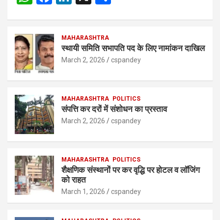
h
a
n
h
at
ce
ke
ar
s
b
MAHARASHTRA
dI
e
स्थायी समिति सभापति पद के लिए नामांकन दाखिल
A
o
n
March 2, 2026
cspandey
p
o
p
k
MAHARASHTRA
POLITICS
संपत्ति कर दरों में संशोधन का प्रस्ताव
March 2, 2026
cspandey
MAHARASHTRA
POLITICS
शैक्षणिक संस्थानों पर कर वृद्धि पर होटल व लॉजिंग
को राहत
March 1, 2026
cspandey