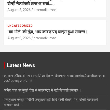
दोन्ही नेत्यांमध्ये तासभर चर्चा…..
August 8, 2026
pramodkumar
UNCATEGORIZED
‘बम भोले’ की गूंज, भव्य कावड़ पद यात्रा हुआ सम्पन्न।
August 8, 2026
pramodkumar
Latest News
कल्याण-डोंबिवली महानगरपालिका शिक्षण विभागांतर्गत सर्व शाळांमध्ये बालचित्रकला
स्पर्धा उत्साहात संपन्न!
अमित शाह का मुंबई दौरा से महाराष्ट्र में बढ़ी सियासी हलचल ।
पंतप्रधान नरेंद्र मोदींची उपमुख्यमंत्री शिंदे यांनी घेतली भेट, दोन्ही नेत्यांमध्ये
तासभर चर्चा…..