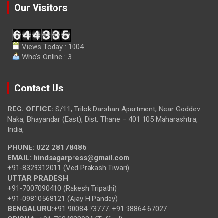
Our Visitors
Views Today : 1004
Who's Online : 3
Contact Us
REG. OFFICE:
S/11, Trilok Darshan Apartment, Near Goddev
Naka, Bhayandar (East), Dist. Thane – 401 105 Maharashtra,
India,
PHONE:
022 28178486
EMAIL:
hindsagarpress@gmail.com
+91-8329312011 (Ved Prakash Tiwari)
UTTAR PRADESH
+91-7007090410 (Rakesh Tripathi)
+91-09810568121 (Ajay H Pandey)
BENGALURU:
+91 90084 73777, +91 98864 67027