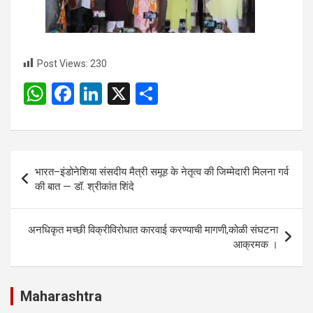
Post Views:
230
W
F
Li
X
S
h
a
n
h
at
ce
ke
ar
s
b
dI
e
Post
भारत–इंडोनेशिया संसदीय मैत्री समूह के नेतृत्व की जिम्मेदारी मिलना गर्व
A
o
n
navigation
की बात — डॉ. श्रीकांत शिंदे
p
o
p
k
अनधिकृत मच्छी विक्रीविरोधात कारवाई करण्याची मागणी,कोळी संघटना
आक्रमक ।
Maharashtra