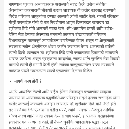
मागण्याचा प्रकार अन्यायकारक असल्याचे स्पष्ट केले. तसेच संबंधित
कंपन्यांच्या कारभाराची चौकशी करून आवश्यक ती कठोर कारवाई करण्याचे
निर्देश परिवहन आयुक्तांना देण्यात आल्याचे त्यांनी जाहीर केले. यावेळी परिवहन
मंत्री सरनाईक यांनी ही बाब निदर्शनास आणून दिल्याबद्दल खासदार डॉ.
श्रीकांत शिंदे यांचे आभारही व्यक्त केले. ॲप-आधारित टॅक्सी आणि राईड-
हेलिंग सेवा देणाऱ्या कंपन्यांचा मनमानी कारभार रोखण्यासाठी परिवहन
विभागाकडून महत्त्वपूर्ण उपाययोजना राबविण्यात येणार असून या क्षेत्रासाठी
लवकरच नवीन ॲग्रीगेटर धोरण जाहीर करण्यात येणार असल्याची माहिती
त्यांनी दिली. खासदार डॉ. श्रीकांत शिंदे यांनी प्रवाशांच्या हितासाठी सातत्याने
आवाज उठविला असून ग्राहकांना पारदर्शक, न्याय्य आणि सुरक्षित सेवा मिळावी
यासाठी त्यांनी ही मागणी केली होती. त्यांच्या पाठपुराव्यानंतर राज्य सरकारने
तात्काळ पावले उचलल्याने लाखो प्रवाशांना दिलासा मिळेल.
मागणी काय होती ?
अॅप-आधारित टॅक्सी आणि राईड-हेलिंग सेवांकडून प्रवाशांवर लादल्या
जाणाऱ्या या अन्यायकारक पद्धतीविरोधात परिवहन मंत्री प्रताप सरनाईक यांना
कठोर कारवाई करण्याचे आवाहन खासदार डॉ. श्रीकांत शिंदे यांनी केले होते.
तर गरजेच्या वेळी प्रवाशांना वेठीस धरणे, त्यांची अडचण ओळखून आर्थिक
शोषण करणे आणि जादा रक्कम देण्यास भाग पाडणे, हा प्रकार ग्राहकांच्या
हक्कांवर गदा आणणारा आहे. ही केवळ चुकीची व्यावसायिक पद्धत नसून
ग्राहकांना अक्षरशः ओलीस ठेवण्यासारखी बाब आहे. ग्राहकांकडून स्वेच्छेने