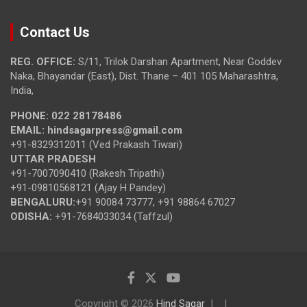
Contact Us
REG. OFFICE:
S/11, Trilok Darshan Apartment, Near Goddev
Naka, Bhayandar (East), Dist. Thane – 401 105 Maharashtra,
India,
PHONE:
022 28178486
EMAIL:
hindsagarpress@gmail.com
+91-8329312011 (Ved Prakash Tiwari)
UTTAR PRADESH
+91-7007090410 (Rakesh Tripathi)
+91-09810568121 (Ajay H Pandey)
BENGALURU:
+91 90084 73777, +91 98864 67027
ODISHA:
+91-7684033034 (Taffzul)
Copyright © 2026
Hind Sagar