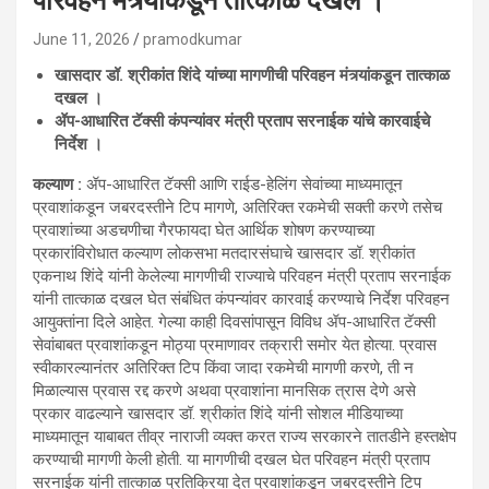
परिवहन मंत्र्यांकडून तात्काळ दखल ।
June 11, 2026
pramodkumar
खासदार डॉ. श्रीकांत शिंदे यांच्या मागणीची परिवहन मंत्र्यांकडून तात्काळ
दखल ।
ॲप-आधारित टॅक्सी कंपन्यांवर मंत्री प्रताप सरनाईक यांचे कारवाईचे
निर्देश ।
कल्याण :
ॲप-आधारित टॅक्सी आणि राईड-हेलिंग सेवांच्या माध्यमातून
प्रवाशांकडून जबरदस्तीने टिप मागणे, अतिरिक्त रकमेची सक्ती करणे तसेच
प्रवाशांच्या अडचणीचा गैरफायदा घेत आर्थिक शोषण करण्याच्या
प्रकारांविरोधात कल्याण लोकसभा मतदारसंघाचे खासदार डॉ. श्रीकांत
एकनाथ शिंदे यांनी केलेल्या मागणीची राज्याचे परिवहन मंत्री प्रताप सरनाईक
यांनी तात्काळ दखल घेत संबंधित कंपन्यांवर कारवाई करण्याचे निर्देश परिवहन
आयुक्तांना दिले आहेत. गेल्या काही दिवसांपासून विविध ॲप-आधारित टॅक्सी
सेवांबाबत प्रवाशांकडून मोठ्या प्रमाणावर तक्रारी समोर येत होत्या. प्रवास
स्वीकारल्यानंतर अतिरिक्त टिप किंवा जादा रकमेची मागणी करणे, ती न
मिळाल्यास प्रवास रद्द करणे अथवा प्रवाशांना मानसिक त्रास देणे असे
प्रकार वाढल्याने खासदार डॉ. श्रीकांत शिंदे यांनी सोशल मीडियाच्या
माध्यमातून याबाबत तीव्र नाराजी व्यक्त करत राज्य सरकारने तातडीने हस्तक्षेप
करण्याची मागणी केली होती. या मागणीची दखल घेत परिवहन मंत्री प्रताप
सरनाईक यांनी तात्काळ प्रतिक्रिया देत प्रवाशांकडून जबरदस्तीने टिप