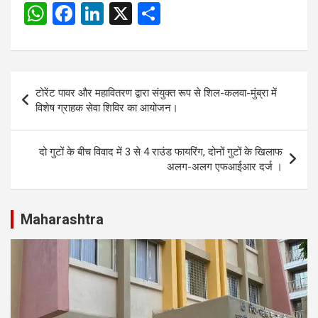
W
F
Li
X
S
h
a
n
h
at
ce
ke
ar
s
b
dI
e
Post
टोरेंट पावर और महावितरण द्वारा संयुक्त रूप से शिल-कलवा-मुंब्रा में
A
o
n
navigation
विशेष ग्राहक सेवा शिविर का आयोजन।
p
o
p
k
दो गुटों के बीच विवाद में 3 से 4 राउंड फायरिंग, दोनों गुटों के खिलाफ
अलग-अलग एफआईआर दर्ज ।
Maharashtra