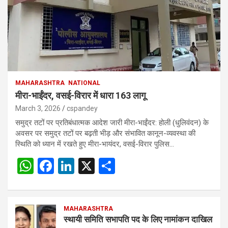
MAHARASHTRA
NATIONAL
मीरा-भाईंदर, वसई-विरार में धारा 163 लागू
March 3, 2026
cspandey
समुद्र तटों पर प्रतिबंधात्मक आदेश जारी मीरा-भाईंदर: होली (धुलिवंदन) के
अवसर पर समुद्र तटों पर बढ़ती भीड़ और संभावित कानून-व्यवस्था की
स्थिति को ध्यान में रखते हुए मीरा-भायंदर, वसई-विरार पुलिस…
W
F
Li
X
S
h
a
n
h
at
ce
ke
ar
s
b
MAHARASHTRA
dI
e
स्थायी समिति सभापति पद के लिए नामांकन दाखिल