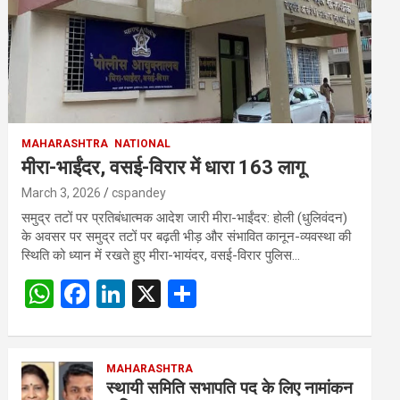
MAHARASHTRA
NATIONAL
मीरा-भाईंदर, वसई-विरार में धारा 163 लागू
March 3, 2026
cspandey
समुद्र तटों पर प्रतिबंधात्मक आदेश जारी मीरा-भाईंदर: होली (धुलिवंदन)
के अवसर पर समुद्र तटों पर बढ़ती भीड़ और संभावित कानून-व्यवस्था की
स्थिति को ध्यान में रखते हुए मीरा-भायंदर, वसई-विरार पुलिस…
W
F
Li
X
S
h
a
n
h
at
ce
ke
ar
s
b
MAHARASHTRA
dI
e
स्थायी समिति सभापति पद के लिए नामांकन