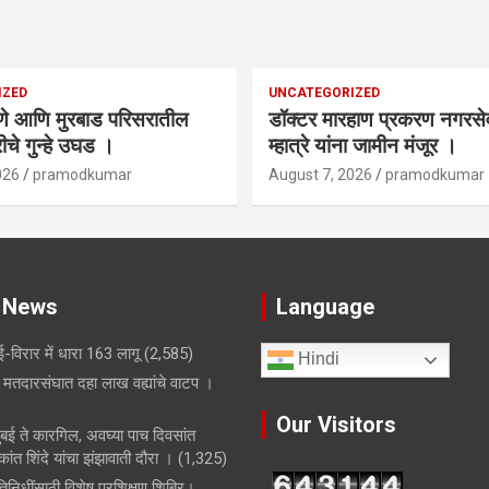
IZED
UNCATEGORIZED
णे आणि मुरबाड परिसरातील
डॉक्टर मारहाण प्रकरण नगरस
चे गुन्हे उघड ।
म्हात्रे यांना जामीन मंजूर ।
026
pramodkumar
August 7, 2026
pramodkumar
 News
Language
-विरार में धारा 163 लागू
(2,585)
Hindi
मतदारसंघात दहा लाख वह्यांचे वाटप ।
Our Visitors
मुंबई ते कारगिल, अवघ्या पाच दिवसांत
ांत शिंदे यांचा झंझावाती दौरा ।
(1,325)
िनिधींसाठी विशेष प्रशिक्षण शिबिर।