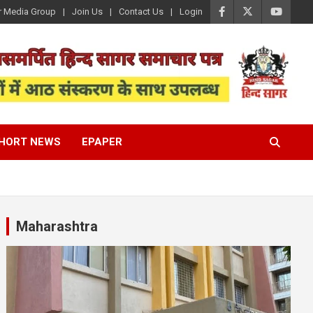
r Media Group
Join Us
Contact Us
Login
HORT NEWS
EPAPER
Maharashtra