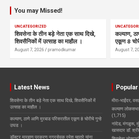
You may Missed!
UNCATEGORIZED
UNCATEGOR
शिवसेना के तीन बड़े नेता एक साथ दिखे,
कल्याण, ठा
शिवसैनिकों में उत्साह का माहौल ।
एकूण 8 चोरी
August 7, 2026
pramodkumar
August 7, 2
Latest News
Popular
शिवसेना के तीन बड़े नेता एक साथ दिखे, शिवसैनिकों में
मीरा-भाईंदर, वसई
उत्साह का माहौल ।
कल्याण लोकसभा 
(1,715)
कल्याण, ठाणे आणि मुरबाड परिसरातील एकूण 8 चोरीचे गुन्हे
नांदेड, मंगळुरू, 
उघड ।
खासदार डॉ. श्रीक
डॉक्टर मारहाण प्रकरण नगरसेवक रमेश म्हात्रे यांना
शिवसेना लोकप्रत