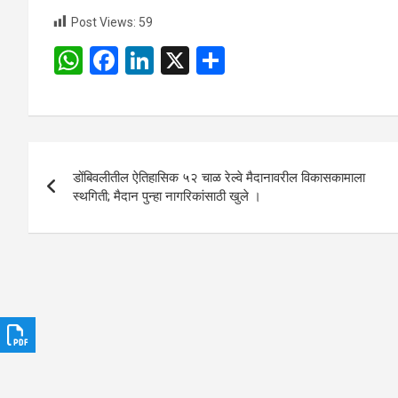
Post Views:
59
W
F
Li
X
S
h
a
n
h
at
ce
ke
ar
s
b
dI
e
Post
A
o
n
डोंबिवलीतील ऐतिहासिक ५२ चाळ रेल्वे मैदानावरील विकासकामाला
navigation
p
o
स्थगिती; मैदान पुन्हा नागरिकांसाठी खुले ।
p
k