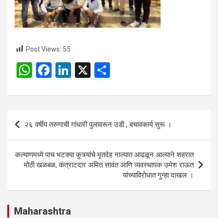
Post Views:
55
W
F
Li
X
S
h
a
n
h
at
ce
ke
ar
s
b
dI
e
Post
२६ वर्षीय तरुणाची गांधारी पुलावरून उडी , बचावकार्य सुरू ।
A
o
n
navigation
p
o
कल्याणमध्ये पाच भटक्या कुत्र्यांचे मृतदेह नाल्यात आढळून आल्याने शहरात
p
k
मोठी खळबळ, कंत्राटदार अमित सावंत आणि व्यवस्थापक उमेश राऊत
यांच्याविरोधात गुन्हा दाखल ।
Maharashtra