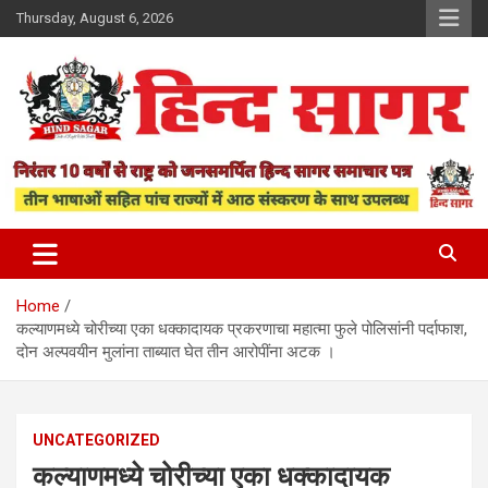
Skip
Thursday, August 6, 2026
to
content
www.hindsagar.com
Hind Sagar
Home
कल्याणमध्ये चोरीच्या एका धक्कादायक प्रकरणाचा महात्मा फुले पोलिसांनी पर्दाफाश,
दोन अल्पवयीन मुलांना ताब्यात घेत तीन आरोपींना अटक ।
UNCATEGORIZED
कल्याणमध्ये चोरीच्या एका धक्कादायक