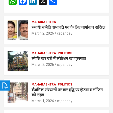
W
F
Li
X
S
h
a
n
h
at
ce
ke
ar
s
b
MAHARASHTRA
dI
e
स्थायी समिति सभापति पद के लिए नामांकन दाखिल
A
o
n
March 2, 2026
cspandey
p
o
p
k
MAHARASHTRA
POLITICS
संपत्ति कर दरों में संशोधन का प्रस्ताव
March 2, 2026
cspandey
MAHARASHTRA
POLITICS
शैक्षणिक संस्थानों पर कर वृद्धि पर होटल व लॉजिंग
को राहत
March 1, 2026
cspandey