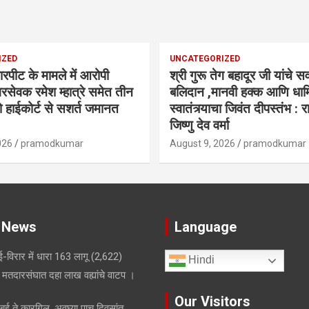
IZED
UNCATEGORIZED
ारपीट के मामले में आरोपी
श्री गुरू तेग बहादूर जी यांचे सर्
रसेवक रमेश म्हात्रे समेत तीन
बलिदान ,मानवी हक्क आणि धार्
ो हाईकोर्ट से सशर्त जमानत
स्वातंत्र्याचा जिवंत दीपस्तंभ : 
जिष्णु देव वर्मा
026
pramodkumar
August 9, 2026
pramodkumar
 News
Language
-विरार में धारा 163 लागू
(2,622)
Hindi
मतदारसंघात दहा लाख वह्यांचे वाटप ।
Our Visitors
मुंबई ते कारगिल, अवघ्या पाच दिवसांत