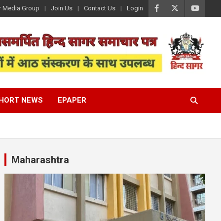
r Media Group
Join Us
Contact Us
Login
HORT NEWS
EPAPER
Maharashtra