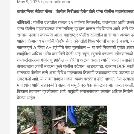
May 9, 2026
pramodkumar
कर्तव्यनिष्ठ सेवेचा गौरव : पोलीस निरीक्षक हेमंत ढोले यांना पोलीस महासंचाल
डोंबिवली :
पोलीस दलातील तब्बल २१ वर्षांच्या निष्कलंक, कर्तव्यदक्ष आणि उल्ल
यांना पोलीस महासंचालक सन्मानचिन्ह प्रदान करून गौरविण्यात आले. ठाणे पोलीस
सन्मान प्रदान करण्यात आला. महाराष्ट्र पोलीस दलातील हा सन्मान अत्यंत प्
आहेत. किमान १५ वर्षांची निर्दोष सेवा, कोणतीही शिस्तभंगाची कारवाई नसणे, १००
सातत्यपूर्ण A किंवा A+ श्रेणीचे सेवा मूल्यांकन — या सर्व निकषांची पूर्तता आ
त्याहीपेक्षा अधिक भरीव कामगिरी केली आहे. खून, खुनाचे प्रयत्न, सोनसाखळी चो
तस्करीसारख्या गंभीर गुन्ह्यांतील आरोपींना अटक करून त्यांनी आपली धडाडी सि
सेवाकाळात त्यांनी महात्मा फुले पोलीस स्टेशन, खडकपाडा, कल्याण DCP स्कॉड,
मानपाडा पोलीस ठाणे अशा विविध महत्त्वाच्या ठिकाणी जबाबदाऱ्या पार पाडल्या आहे
उमटवली आहे. या सन्मानाबद्दल भावना व्यक्त करताना ढोले म्हणाले, “या प्रवा
मार्गदर्शन आणि सहकाऱ्यांचे सहकार्य यामुळे प्रत्येक संकटावर मात करता आली.
विश्वास ठेवणाऱ्या प्रत्येकाचा आहे. यापुढेही समाजसेवेच्या कार्यात अधिक निष्ठ
केल्या आहेत ।