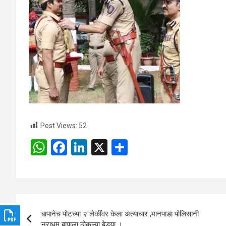
Post Views:
52
W
F
Li
X
S
h
a
n
h
at
ce
ke
ar
s
b
dI
e
Post
A
o
n
बापानेच पोटच्या २ लेकींवर केला अत्याचार ,मानपाडा पोलिसानी
navigation
नराधम बापाला ठोकल्या बेड्या ।