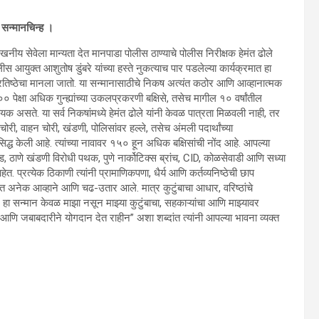
क सन्मानचिन्ह ।
ेखनीय सेवेला मान्यता देत मानपाडा पोलीस ठाण्याचे पोलीस निरीक्षक हेमंत ढोले
 आयुक्त आशुतोष डुंबरे यांच्या हस्ते नुकत्याच पार पडलेल्या कार्यक्रमात हा
रतिष्ठेचा मानला जातो. या सन्मानासाठीचे निकष अत्यंत कठोर आणि आव्हानात्मक
 पेक्षा अधिक गुन्ह्यांच्या उकलप्रकरणी बक्षिसे, तसेच मागील १० वर्षांतील
वश्यक असते. या सर्व निकषांमध्ये हेमंत ढोले यांनी केवळ पात्रता मिळवली नाही, तर
री, वाहन चोरी, खंडणी, पोलिसांवर हल्ले, तसेच अंमली पदार्थांच्या
द्ध केली आहे. त्यांच्या नावावर १५० हून अधिक बक्षिसांची नोंद आहे. आपल्या
 ठाणे खंडणी विरोधी पथक, पुणे नार्कोटिक्स ब्रांच, CID, कोळसेवाडी आणि सध्या
त. प्रत्येक ठिकाणी त्यांनी प्रामाणिकपणा, धैर्य आणि कर्तव्यनिष्ठेची छाप
सात अनेक आव्हाने आणि चढ-उतार आले. मात्र कुटुंबाचा आधार, वरिष्ठांचे
 हा सन्मान केवळ माझा नसून माझ्या कुटुंबाचा, सहकाऱ्यांचा आणि माझ्यावर
ेने आणि जबाबदारीने योगदान देत राहीन” अशा शब्दांत त्यांनी आपल्या भावना व्यक्त