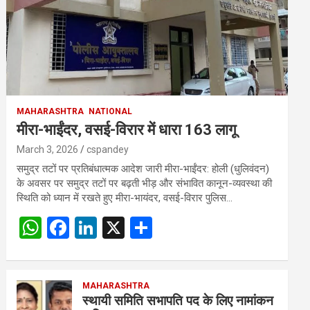
MAHARASHTRA
NATIONAL
मीरा-भाईंदर, वसई-विरार में धारा 163 लागू
March 3, 2026
cspandey
समुद्र तटों पर प्रतिबंधात्मक आदेश जारी मीरा-भाईंदर: होली (धुलिवंदन)
के अवसर पर समुद्र तटों पर बढ़ती भीड़ और संभावित कानून-व्यवस्था की
स्थिति को ध्यान में रखते हुए मीरा-भायंदर, वसई-विरार पुलिस…
W
F
Li
X
S
h
a
n
h
at
ce
ke
ar
s
b
MAHARASHTRA
dI
e
स्थायी समिति सभापति पद के लिए नामांकन