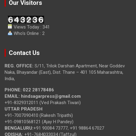
Our Visitors
Views Today : 341
Who's Online : 2
Contact Us
REG. OFFICE:
S/11, Trilok Darshan Apartment, Near Goddev
Naka, Bhayandar (East), Dist. Thane – 401 105 Maharashtra,
India,
PHONE:
022 28178486
EMAIL:
hindsagarpress@gmail.com
+91-8329312011 (Ved Prakash Tiwari)
UTTAR PRADESH
+91-7007090410 (Rakesh Tripathi)
+91-09810568121 (Ajay H Pandey)
BENGALURU:
+91 90084 73777, +91 98864 67027
ODISHA:
+91-7684033034 (Taffzul)