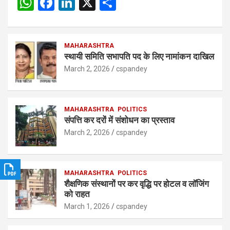
W
F
Li
X
S
h
a
n
h
at
ce
ke
ar
s
b
MAHARASHTRA
dI
e
स्थायी समिति सभापति पद के लिए नामांकन दाखिल
A
o
n
March 2, 2026
cspandey
p
o
p
k
MAHARASHTRA
POLITICS
संपत्ति कर दरों में संशोधन का प्रस्ताव
March 2, 2026
cspandey
MAHARASHTRA
POLITICS
शैक्षणिक संस्थानों पर कर वृद्धि पर होटल व लॉजिंग
को राहत
March 1, 2026
cspandey