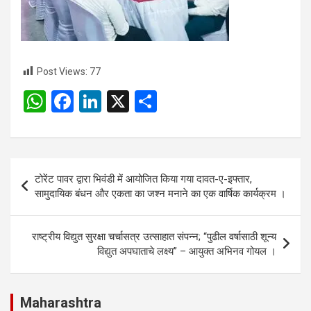
Post Views:
77
W
F
Li
X
S
h
a
n
h
at
ce
ke
ar
s
b
dI
e
Post
टोरेंट पावर द्वारा भिवंडी में आयोजित किया गया दावत-ए-इफ्तार,
A
o
n
navigation
सामुदायिक बंधन और एकता का जश्न मनाने का एक वार्षिक कार्यक्रम ।
p
o
p
k
राष्ट्रीय विद्युत सुरक्षा चर्चासत्र उत्साहात संपन्न; “पुढील वर्षासाठी शून्य
विद्युत अपघाताचे लक्ष्य” – आयुक्त अभिनव गोयल ।
Maharashtra