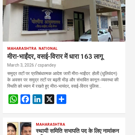
MAHARASHTRA
NATIONAL
मीरा-भाईंदर, वसई-विरार में धारा 163 लागू
March 3, 2026
cspandey
समुद्र तटों पर प्रतिबंधात्मक आदेश जारी मीरा-भाईंदर: होली (धुलिवंदन)
के अवसर पर समुद्र तटों पर बढ़ती भीड़ और संभावित कानून-व्यवस्था की
स्थिति को ध्यान में रखते हुए मीरा-भायंदर, वसई-विरार पुलिस…
W
F
Li
X
S
h
a
n
h
at
ce
ke
ar
s
b
MAHARASHTRA
dI
e
स्थायी समिति सभापति पद के लिए नामांकन