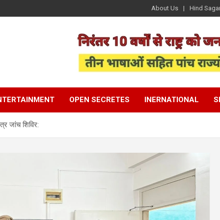
About Us
Hind Saga
NTERTAINMENT
OPEN SECRETES
INERNATIONAL
S
्र जांच शिविर: