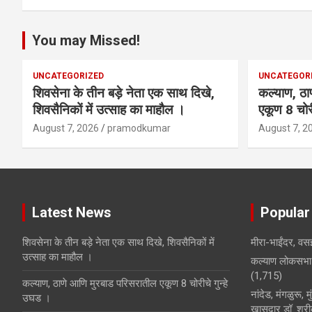
p
k
You may Missed!
UNCATEGORIZED
UNCATEGOR
शिवसेना के तीन बड़े नेता एक साथ दिखे,
कल्याण, ठा
शिवसैनिकों में उत्साह का माहौल ।
एकूण 8 चोरी
August 7, 2026
pramodkumar
August 7, 2
Latest News
Popular
शिवसेना के तीन बड़े नेता एक साथ दिखे, शिवसैनिकों में
मीरा-भाईंदर, वसई
उत्साह का माहौल ।
कल्याण लोकसभा 
(1,715)
कल्याण, ठाणे आणि मुरबाड परिसरातील एकूण 8 चोरीचे गुन्हे
नांदेड, मंगळुरू, 
उघड ।
खासदार डॉ. श्रीक