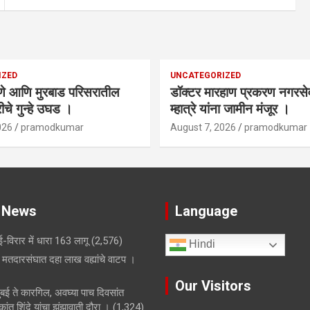
IZED
UNCATEGORIZED
णे आणि मुरबाड परिसरातील
डॉक्टर मारहाण प्रकरण नगरस
चे गुन्हे उघड ।
म्हात्रे यांना जामीन मंजूर ।
026
pramodkumar
August 7, 2026
pramodkumar
 News
Language
-विरार में धारा 163 लागू
(2,576)
Hindi
मतदारसंघात दहा लाख वह्यांचे वाटप ।
Our Visitors
मुंबई ते कारगिल, अवघ्या पाच दिवसांत
ांत शिंदे यांचा झंझावाती दौरा ।
(1,324)