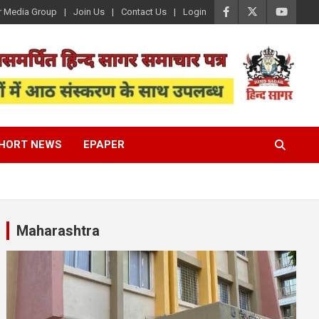
r Media Group
Join Us
Contact Us
Login
HORT NEWS
EPAPER
Maharashtra