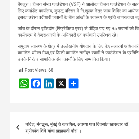
बेंगलुरु। विजय संभव फाउंडेशन (VSF) ने आलोका विज़न फाउंडेशन के सहयोग
लिए कमांडेंट कार्यालय, कुडलू परिसर में नि:शुल्क नेत्र जांच शिविर का आय
इसका उद्देश्य वर्दीधारी जवानों के बीच आंखों के स्वास्थ्य के प्रति जागरूकत
जांच के दौरान दृष्टिदोष (रिफ्रैक्टिव एरर) से पीड़ित पाए गए 95 जवानों को
कार्यक्रम में केएसआरपी के अधिकारी एवं कर्मचारी उपस्थित रहे।
समुदाय स्वास्थ्य के क्षेत्र में उल्लेखनीय योगदान के लिए केएसआरपी अधि
कमांडेंट थॉमस मैथ्यू एवं डिप्टी कमांडेंट नागेंद्र स्वामी ने फाउंडेशन के प्
उनके निरंतर सामाजिक सेवा कार्यों के लिए सम्मानित किया।
Post Views:
68
W
F
Li
X
S
h
a
n
h
at
ce
ke
ar
s
b
dI
e
Post
A
o
n
नांदेड, मंगळुरू, मुंबई ते कारगिल, अवघ्या पाच दिवसांत खासदार डॉ.
navigation
p
o
श्रीकांत शिंदे यांचा झंझावाती दौरा ।