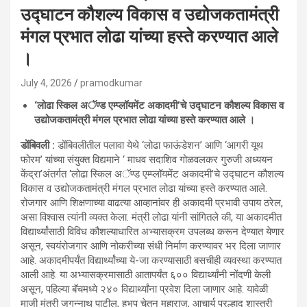
उद्घाटन कौशल्य विकास व उद्योजकतामंत्री
मंगल प्रभात लोढा यांच्या हस्ते करण्यात आले
।
July 4, 2026
pramodkumar
‘लोढा स्किल अॅण्ड एम्प्लॉयमेंट अकादमी’चे उद्घाटन कौशल्य विकास व
उद्योजकतामंत्री मंगल प्रभात लोढा यांच्या हस्ते करण्यात आले ।
डोंबिवली :
डोंबिवलीतील पलावा येथे ‘लोढा फाऊंडेशन’ आणि ‘आगरी यूथ
फोरम’ यांच्या संयुक्त विद्यमाने ‘ माधव सदाशिव गोळवलकर गुरुजी अध्ययन
केंद्रा’अंतर्गत ‘लोढा स्किल अॅण्ड एम्प्लॉयमेंट अकादमी’चे उद्घाटन कौशल्य
विकास व उद्योजकतामंत्री मंगल प्रभात लोढा यांच्या हस्ते करण्यात आले.
रोजगार आणि शिक्षणाच्या वाढत्या आव्हानांवर ही अकादमी प्रभावी उपाय ठरेल,
असा विश्वास त्यांनी व्यक्त केला. मंत्री लोढा यांनी सांगितले की, या अकादमीत
विद्यार्थ्यांसाठी विविध कौशल्याधारित अभ्यासक्रम उपलब्ध करून देण्यात येणार
असून, स्वयंरोजगार आणि नोकरीच्या संधी निर्माण करण्यावर भर दिला जाणार
आहे. अकादमीपर्यंत विद्यार्थ्यांच्या ये-जा करण्यासाठी बसचीही व्यवस्था करण्यात
आली आहे. या अभ्यासक्रमासाठी आतापर्यंत ६०० विद्यार्थ्यांनी नोंदणी केली
असून, पहिल्या बॅचमध्ये २४० विद्यार्थ्यांना प्रवेश दिला जाणार आहे. यावेळी
माजी मंत्री जगन्नाथ पाटील, हभप चेतन महाराज, आचार्य प्रल्हाद शास्त्री