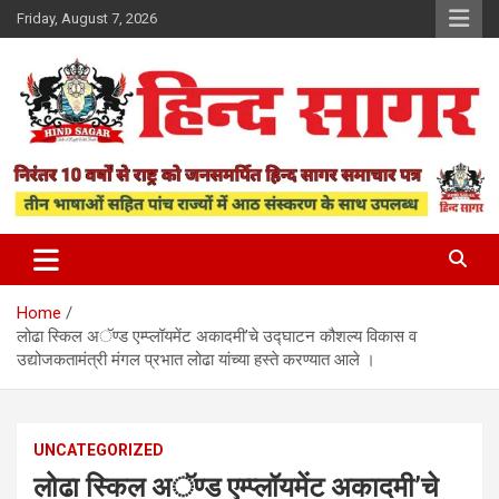
Skip
Friday, August 7, 2026
to
content
www.hindsagar.com
Hind Sagar
Home
लोढा स्किल अॅण्ड एम्प्लॉयमेंट अकादमी’चे उद्घाटन कौशल्य विकास व
उद्योजकतामंत्री मंगल प्रभात लोढा यांच्या हस्ते करण्यात आले ।
UNCATEGORIZED
लोढा स्किल अॅण्ड एम्प्लॉयमेंट अकादमी’चे