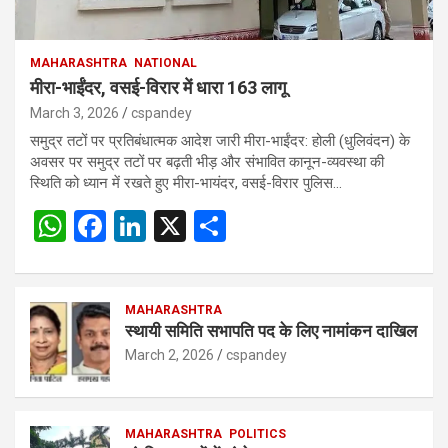
MAHARASHTRA
NATIONAL
मीरा-भाईंदर, वसई-विरार में धारा 163 लागू
March 3, 2026
cspandey
समुद्र तटों पर प्रतिबंधात्मक आदेश जारी मीरा-भाईंदर: होली (धुलिवंदन) के
अवसर पर समुद्र तटों पर बढ़ती भीड़ और संभावित कानून-व्यवस्था की
स्थिति को ध्यान में रखते हुए मीरा-भायंदर, वसई-विरार पुलिस…
W
F
Li
X
S
h
a
n
h
at
ce
ke
ar
s
b
MAHARASHTRA
dI
e
स्थायी समिति सभापति पद के लिए नामांकन दाखिल
A
o
n
March 2, 2026
cspandey
p
o
p
k
MAHARASHTRA
POLITICS