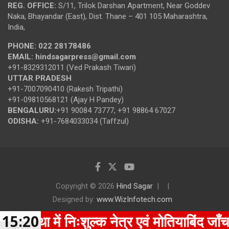
REG. OFFICE:
S/11, Trilok Darshan Apartment, Near Goddev
Naka, Bhayandar (East), Dist. Thane – 401 105 Maharashtra,
India,
PHONE:
022 28178486
EMAIL:
hindsagarpress@gmail.com
+91-8329312011 (Ved Prakash Tiwari)
UTTAR PRADESH
+91-7007090410 (Rakesh Tripathi)
+91-09810568121 (Ajay H Pandey)
BENGALURU:
+91 90084 73777, +91 98864 67027
ODISHA:
+91-7684033034 (Taffzul)
Copyright © 2026
Hind Sagar
Designed by:
www.WizInfotech.com
संस्था में निःशुल्क नेत्र एवं मोतियाबिंद जाँ
15:20