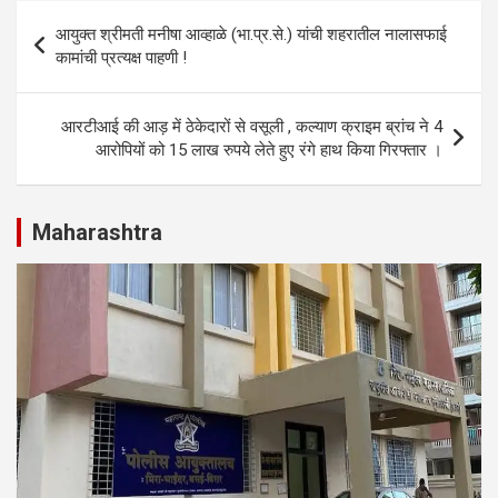
s
b
dI
e
Post
आयुक्त श्रीमती मनीषा आव्हाळे (भा.प्र.से.) यांची शहरातील नालासफाई
A
o
n
navigation
कामांची प्रत्यक्ष पाहणी !
p
o
p
k
आरटीआई की आड़ में ठेकेदारों से वसूली , कल्याण क्राइम ब्रांच ने 4
आरोपियों को 15 लाख रुपये लेते हुए रंगे हाथ किया गिरफ्तार ।
Maharashtra