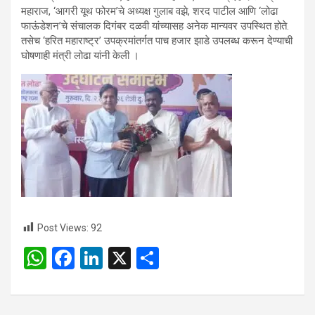
महाराज, ‘आगरी यूथ फोरम’चे अध्यक्ष गुलाब वझे, शरद पाटील आणि ‘लोढा
फाऊंडेशन’चे संचालक दिगंबर दळवी यांच्यासह अनेक मान्यवर उपस्थित होते.
तसेच ‘हरित महाराष्ट्र’ उपक्रमांतर्गत पाच हजार झाडे उपलब्ध करून देण्याची
घोषणाही मंत्री लोढा यांनी केली ।
Post Views:
92
W
F
Li
X
S
h
a
n
h
at
ce
ke
ar