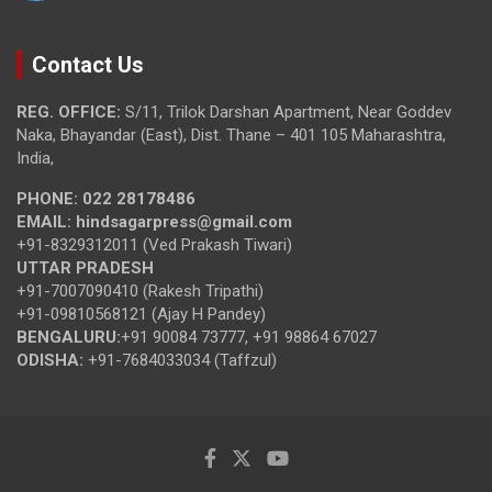
Contact Us
REG. OFFICE:
S/11, Trilok Darshan Apartment, Near Goddev
Naka, Bhayandar (East), Dist. Thane – 401 105 Maharashtra,
India,
PHONE:
022 28178486
EMAIL:
hindsagarpress@gmail.com
+91-8329312011 (Ved Prakash Tiwari)
UTTAR PRADESH
+91-7007090410 (Rakesh Tripathi)
+91-09810568121 (Ajay H Pandey)
BENGALURU:
+91 90084 73777, +91 98864 67027
ODISHA:
+91-7684033034 (Taffzul)