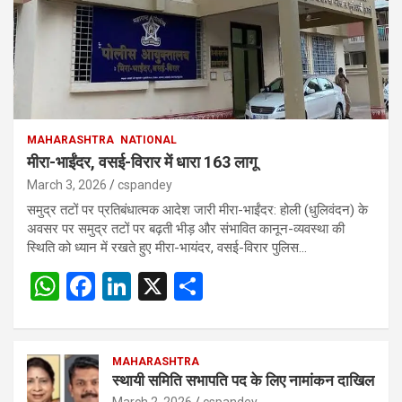
MAHARASHTRA
NATIONAL
मीरा-भाईंदर, वसई-विरार में धारा 163 लागू
March 3, 2026
cspandey
समुद्र तटों पर प्रतिबंधात्मक आदेश जारी मीरा-भाईंदर: होली (धुलिवंदन) के
अवसर पर समुद्र तटों पर बढ़ती भीड़ और संभावित कानून-व्यवस्था की
स्थिति को ध्यान में रखते हुए मीरा-भायंदर, वसई-विरार पुलिस…
W
F
Li
X
S
h
a
n
h
at
ce
ke
ar
s
b
MAHARASHTRA
dI
e
स्थायी समिति सभापति पद के लिए नामांकन दाखिल
A
o
n