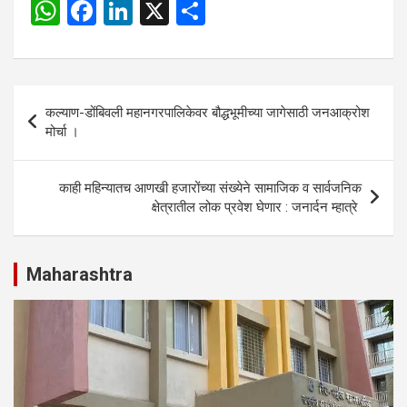
W
F
Li
X
S
h
a
n
h
at
ce
ke
ar
s
b
dI
e
Post
कल्याण-डोंबिवली महानगरपालिकेवर बौद्धभूमीच्या जागेसाठी जनआक्रोश
A
o
n
navigation
मोर्चा ।
p
o
p
k
काही महिन्यातच आणखी हजारोंच्या संख्येने सामाजिक व सार्वजनिक
क्षेत्रातील लोक प्रवेश घेणार : जनार्दन म्हात्रे
Maharashtra