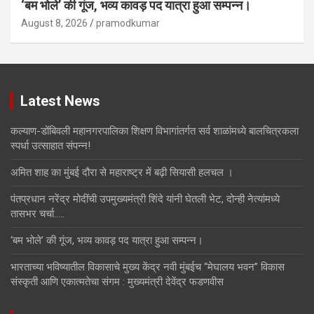
‘बम भोले’ की गूंज, भव्य कावड़ पद यात्रा हुआ सम्पन्न।
August 8, 2026
pramodkumar
Latest News
कल्याण-डोंबिवली महानगरपालिका शिक्षण विभागांतर्गत सर्व शाळांमध्ये बालचित्रकला
स्पर्धा उत्साहात संपन्न!
अमित शाह का मुंबई दौरा से महाराष्ट्र में बढ़ी सियासी हलचल ।
पंतप्रधान नरेंद्र मोदींची उपमुख्यमंत्री शिंदे यांनी घेतली भेट, दोन्ही नेत्यांमध्ये
तासभर चर्चा…..
‘बम भोले’ की गूंज, भव्य कावड़ पद यात्रा हुआ सम्पन्न।
भारताच्या भविष्यातील विकासाचे मुख्य केंद्र नवी मुंबईच “मेघालय भवन” विकास
संस्कृती आणि एकात्मतेचा संगम : मुख्यमंत्री देवेंद्र फडणवीस