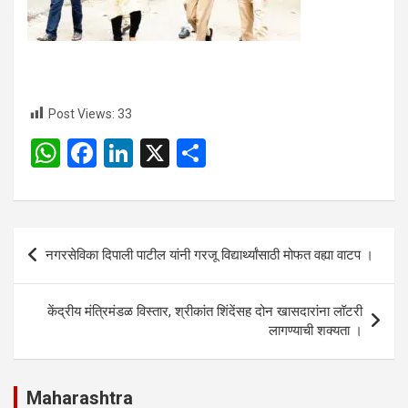
Post Views:
33
W
F
Li
X
S
h
a
n
h
at
ce
ke
ar
s
b
dI
e
Post
नगरसेविका दिपाली पाटील यांनी गरजू विद्यार्थ्यांसाठी मोफत वह्या वाटप ।
A
o
n
navigation
p
o
केंद्रीय मंत्रिमंडळ विस्तार, श्रीकांत शिंदेंसह दोन खासदारांना लॉटरी
p
k
लागण्याची शक्यता ।
Maharashtra