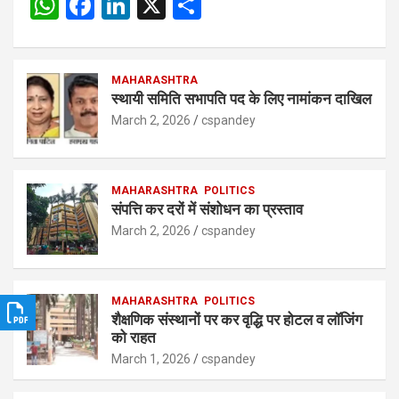
W
F
Li
X
S
h
a
n
h
at
ce
ke
ar
s
b
MAHARASHTRA
dI
e
स्थायी समिति सभापति पद के लिए नामांकन दाखिल
A
o
n
March 2, 2026
cspandey
p
o
p
k
MAHARASHTRA
POLITICS
संपत्ति कर दरों में संशोधन का प्रस्ताव
March 2, 2026
cspandey
MAHARASHTRA
POLITICS
शैक्षणिक संस्थानों पर कर वृद्धि पर होटल व लॉजिंग
को राहत
March 1, 2026
cspandey