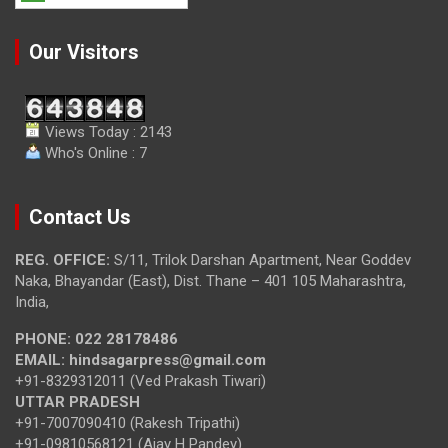
Our Visitors
Views Today : 2143
Who's Online : 7
Contact Us
REG. OFFICE:
S/11, Trilok Darshan Apartment, Near Goddev
Naka, Bhayandar (East), Dist. Thane – 401 105 Maharashtra,
India,
PHONE:
022 28178486
EMAIL:
hindsagarpress@gmail.com
+91-8329312011 (Ved Prakash Tiwari)
UTTAR PRADESH
+91-7007090410 (Rakesh Tripathi)
+91-09810568121 (Ajay H Pandey)