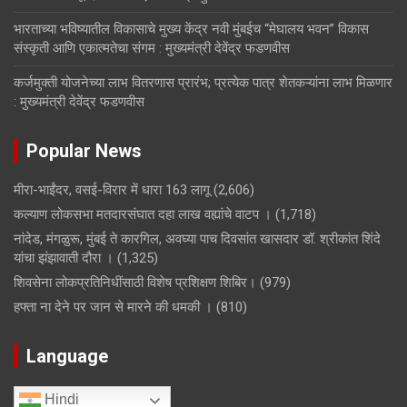
भारताच्या भविष्यातील विकासाचे मुख्य केंद्र नवी मुंबईच “मेघालय भवन” विकास
संस्कृती आणि एकात्मतेचा संगम : मुख्यमंत्री देवेंद्र फडणवीस
कर्जमुक्ती योजनेच्या लाभ वितरणास प्रारंभ; प्रत्येक पात्र शेतकऱ्यांना लाभ मिळणार
: मुख्यमंत्री देवेंद्र फडणवीस
Popular News
मीरा-भाईंदर, वसई-विरार में धारा 163 लागू
(2,606)
कल्याण लोकसभा मतदारसंघात दहा लाख वह्यांचे वाटप ।
(1,718)
नांदेड, मंगळुरू, मुंबई ते कारगिल, अवघ्या पाच दिवसांत खासदार डॉ. श्रीकांत शिंदे
यांचा झंझावाती दौरा ।
(1,325)
शिवसेना लोकप्रतिनिधींसाठी विशेष प्रशिक्षण शिबिर।
(979)
हफ्ता ना देने पर जान से मारने की धमकी ।
(810)
Language
Hindi