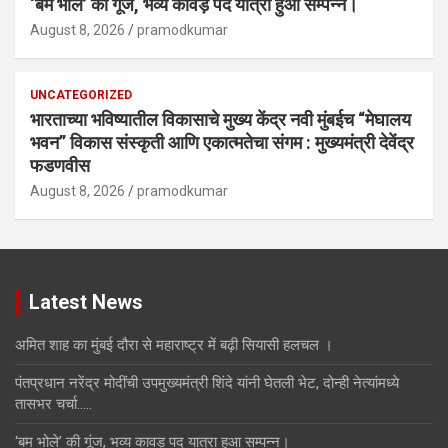
‘बम भोले’ की गूंज, भव्य कावड़ पद यात्रा हुआ सम्पन्न।
August 8, 2026
pramodkumar
UNCATEGORIZED
भारताच्या भविष्यातील विकासाचे मुख्य केंद्र नवी मुंबईच “मेघालय
भवन” विकास संस्कृती आणि एकात्मतेचा संगम : मुख्यमंत्री देवेंद्र
फडणवीस
August 8, 2026
pramodkumar
Latest News
अमित शाह का मुंबई दौरा से महाराष्ट्र में बढ़ी सियासी हलचल ।
पंतप्रधान नरेंद्र मोदींची उपमुख्यमंत्री शिंदे यांनी घेतली भेट, दोन्ही नेत्यांमध्ये
तासभर चर्चा…..
‘बम भोले’ की गूंज, भव्य कावड़ पद यात्रा हुआ सम्पन्न।