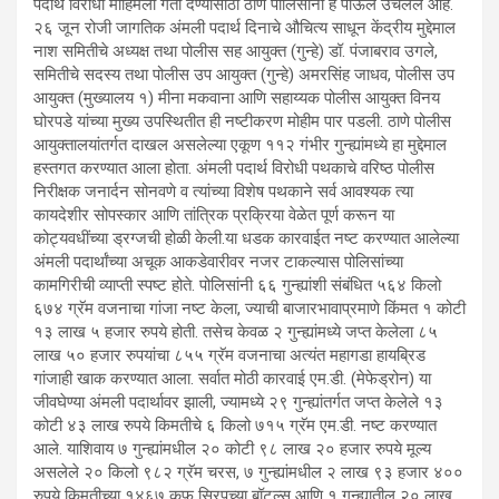
पदार्थ विरोधी मोहिमेला गती देण्यासाठी ठाणे पोलिसांनी हे पाऊल उचलले आहे.
२६ जून रोजी जागतिक अंमली पदार्थ दिनाचे औचित्य साधून केंद्रीय मुद्देमाल
नाश समितीचे अध्यक्ष तथा पोलीस सह आयुक्त (गुन्हे) डॉ. पंजाबराव उगले,
समितीचे सदस्य तथा पोलीस उप आयुक्त (गुन्हे) अमरसिंह जाधव, पोलीस उप
आयुक्त (मुख्यालय १) मीना मकवाना आणि सहाय्यक पोलीस आयुक्त विनय
घोरपडे यांच्या मुख्य उपस्थितीत ही नष्टीकरण मोहीम पार पडली. ठाणे पोलीस
आयुक्तालयांतर्गत दाखल असलेल्या एकूण ११२ गंभीर गुन्ह्यांमध्ये हा मुद्देमाल
हस्तगत करण्यात आला होता. अंमली पदार्थ विरोधी पथकाचे वरिष्ठ पोलीस
निरीक्षक जनार्दन सोनवणे व त्यांच्या विशेष पथकाने सर्व आवश्यक त्या
कायदेशीर सोपस्कार आणि तांत्रिक प्रक्रिया वेळेत पूर्ण करून या
कोट्यवधींच्या ड्रग्जची होळी केली.या धडक कारवाईत नष्ट करण्यात आलेल्या
अंमली पदार्थांच्या अचूक आकडेवारीवर नजर टाकल्यास पोलिसांच्या
कामगिरीची व्याप्ती स्पष्ट होते. पोलिसांनी ६६ गुन्ह्यांशी संबंधित ५६४ किलो
६७४ ग्रॅम वजनाचा गांजा नष्ट केला, ज्याची बाजारभावाप्रमाणे किंमत १ कोटी
१३ लाख ५ हजार रुपये होती. तसेच केवळ २ गुन्ह्यांमध्ये जप्त केलेला ८५
लाख ५० हजार रुपयांचा ८५५ ग्रॅम वजनाचा अत्यंत महागडा हायब्रिड
गांजाही खाक करण्यात आला. सर्वात मोठी कारवाई एम.डी. (मेफेड्रोन) या
जीवघेण्या अंमली पदार्थावर झाली, ज्यामध्ये २९ गुन्ह्यांतर्गत जप्त केलेले १३
कोटी ४३ लाख रुपये किमतीचे ६ किलो ७१५ ग्रॅम एम.डी. नष्ट करण्यात
आले. याशिवाय ७ गुन्ह्यांमधील २० कोटी ९८ लाख २० हजार रुपये मूल्य
असलेले २० किलो ९८२ ग्रॅम चरस, ७ गुन्ह्यांमधील २ लाख ९३ हजार ४००
रुपये किमतीच्या १४६७ कफ सिरपच्या बॉटल्स आणि १ गुन्ह्यातील २० लाख