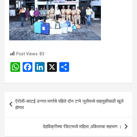
Post Views:
83
W
F
Li
X
S
h
a
n
h
at
ce
ke
ar
s
b
dI
e
Post
ऐरोली-काटई उन्नत मार्गाचे पहिले दोन टप्पे जुलैमध्ये वाहतुकीसाठी खुले
A
o
n
navigation
होणार
p
o
p
k
देहविक्रीच्या रॅकेटमध्ये महिला ,वकिलाचा सहभाग ।