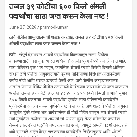
तब्बल ३९ कोटींचा ६०० किलो अंमली
पदार्थांचा साठा जप्त करून केला नष्ट !
June 27, 2026
pramodkumar
ठाणे पोलीस आयुक्तालयाची धडक कारवाई, तब्बल ३९ कोटींचा ६०० किलो
अंमली पदार्थांचा साठा जप्त करून केला नष्ट !
ठाणे :
संपूर्ण देशभरात अमली पदार्थांच्या विळख्यातून तरुण पिढीला
वाचवण्यासाठी ‘नशामुक्त भारत अभियान’ अत्यंत प्रभावीपणे राबवले जात आहे.
याच मोहिमेचा एक भाग म्हणून, जागतिक अंमली पदार्थ विरोधी दिनाचे औचित्य
साधून ठाणे पोलीस आयुक्तालयाने ड्रग्ज माफियांच्या विरोधात आतापर्यंतची
सर्वात मोठी आणि धडक कारवाई केली आहे. ठाणे पोलीस आयुक्तालयाच्या
अंतर्गत येणाऱ्या विविध पोलीस ठाण्यांमध्ये वेगवेगळ्या कारवायांमध्ये जप्त करण्यात
आलेला तब्बल ३९ कोटी ३ लाख ४८ हजार ४०० रुपये किमतीचा आणि सुमारे
६०० किलो वजनाचा अंमली पदार्थांचा प्रचंड साठा पोलिसांनी कायदेशीर
प्रक्रियेचा अवलंब करून पूर्णपणे नष्ट केला आहे. ठाणे शहराचे पोलीस आयुक्त
आशुतोष डुंबरे यांच्या थेट आदेशानंतर ही मोठी मोहीम राबवून सर्व अंमली पदार्थ
नवी मुंबईतील तळोजा एम.आय.डी.सी. येथील मुंबई वेस्ट मॅनेजमेंट कंपनीत
नेऊन शास्त्रोक्त पद्धतीने नष्ट करण्यात आले, ज्यामुळे अमली पदार्थ तस्करांचे
धाबे दणाणले आहेत.केंद्र सरकारच्या कायदेशीर निर्देशानुसार आणि अंमली