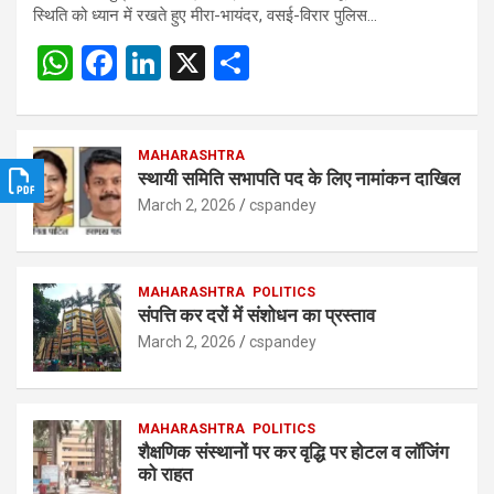
स्थिति को ध्यान में रखते हुए मीरा-भायंदर, वसई-विरार पुलिस…
W
F
Li
X
S
h
a
n
h
at
ce
ke
ar
s
b
MAHARASHTRA
dI
e
स्थायी समिति सभापति पद के लिए नामांकन दाखिल
A
o
n
March 2, 2026
cspandey
p
o
p
k
MAHARASHTRA
POLITICS
संपत्ति कर दरों में संशोधन का प्रस्ताव
March 2, 2026
cspandey
MAHARASHTRA
POLITICS
शैक्षणिक संस्थानों पर कर वृद्धि पर होटल व लॉजिंग
को राहत