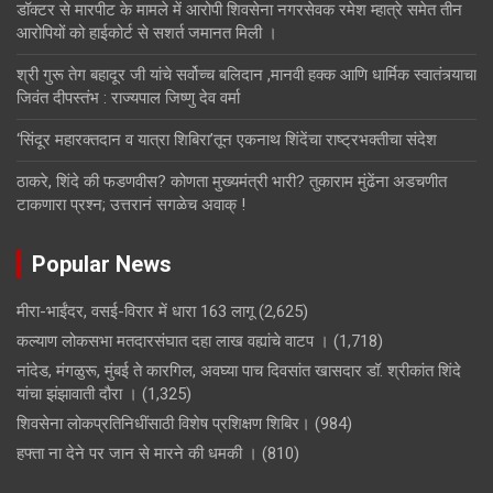
डॉक्टर से मारपीट के मामले में आरोपी शिवसेना नगरसेवक रमेश म्हात्रे समेत तीन
आरोपियों को हाईकोर्ट से सशर्त जमानत मिली ।
श्री गुरू तेग बहादूर जी यांचे सर्वोच्च बलिदान ,मानवी हक्क आणि धार्मिक स्वातंत्र्याचा
जिवंत दीपस्तंभ : राज्यपाल जिष्णु देव वर्मा
‘सिंदूर महारक्तदान व यात्रा शिबिरा’तून एकनाथ शिंदेंचा राष्ट्रभक्तीचा संदेश
ठाकरे, शिंदे की फडणवीस? कोणता मुख्यमंत्री भारी? तुकाराम मुंढेंना अडचणीत
टाकणारा प्रश्न; उत्तरानं सगळेच अवाक् !
Popular News
मीरा-भाईंदर, वसई-विरार में धारा 163 लागू
(2,625)
कल्याण लोकसभा मतदारसंघात दहा लाख वह्यांचे वाटप ।
(1,718)
नांदेड, मंगळुरू, मुंबई ते कारगिल, अवघ्या पाच दिवसांत खासदार डॉ. श्रीकांत शिंदे
यांचा झंझावाती दौरा ।
(1,325)
शिवसेना लोकप्रतिनिधींसाठी विशेष प्रशिक्षण शिबिर।
(984)
हफ्ता ना देने पर जान से मारने की धमकी ।
(810)