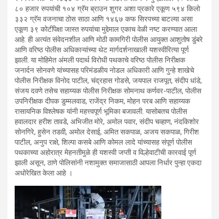
८० हजार रुपयांची १०४ ग्रॅम ब्राउन शुगर अशा प्रकारे एकूण ५९४ किलो
३३२ ग्रॅम वजनाचा ठोस साठा आणि १४६७ कफ सिरपच्या बाटल्या असा
एकूण ३९ कोटींपेक्षा जास्त रुपयांचा मुद्देमाल एकाच वेळी नष्ट करण्यात आला
आहे. ही अत्यंत संवेदनशील आणि मोठी कामगिरी पोलीस आयुक्त आशुतोष डुंबरे
आणि वरिष्ठ पोलीस अधिकाऱ्यांच्या थेट मार्गदर्शनाखाली यशस्वीरित्या पूर्ण
झाली. या मोहिमेत अंमली पदार्थ विरोधी पथकाचे वरिष्ठ पोलीस निरीक्षक
जनार्दन सोनवणे यांच्यासह परिमंडळीय नोडल अधिकारी आणि गुन्हे शाखेचे
पोलीस निरीक्षक विनोद पाटील, चंद्रहास गोडसे, जयपाल राजपूत, संदीप धांडे,
संजय दवणे तसेच सहाय्यक पोलीस निरीक्षक सोमनाथ कर्णवर-पाटील, पोलीस
उपनिरीक्षक दीपक डुम्मलवाड, राजेंद्र निकम, मोहन परब आणि सहाय्यक
रासायनिक विश्लेषक यांनी महत्त्वपूर्ण भूमिका बजावली. यासोबतच पोलीस
हवालदार हरीश तावडे, अभिजीत मोरे, अमोल पवार, संदीप चव्हाण, नंदकिशोर
सोनगिरे, हुसेन तडवी, अमोल देसाई, अमित सकपाळ, अजय सकपाळ, गिरीश
पाटील, अनुप राक्षे, शिल्पा कसबे आणि कोमल लादे यांच्यासह संपूर्ण पोलीस
पथकाच्या अहोरात्र मेहनतीमुळे ही यशस्वी जप्ती व विल्हेवाटीची कारवाई पूर्ण
झाली असून, ठाणे पोलिसांनी नशामुक्त समाजासाठी आपला निर्धार पुन्हा एकदा
अधोरेखित केला आहे ।