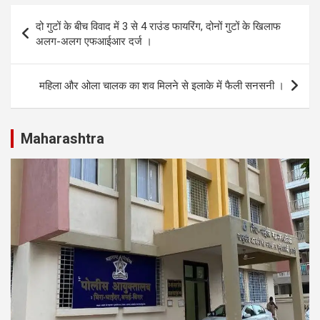
s
b
dI
e
Post
दो गुटों के बीच विवाद में 3 से 4 राउंड फायरिंग, दोनों गुटों के खिलाफ
A
o
n
navigation
अलग-अलग एफआईआर दर्ज ।
p
o
p
k
महिला और ओला चालक का शव मिलने से इलाके में फैली सनसनी ।
Maharashtra