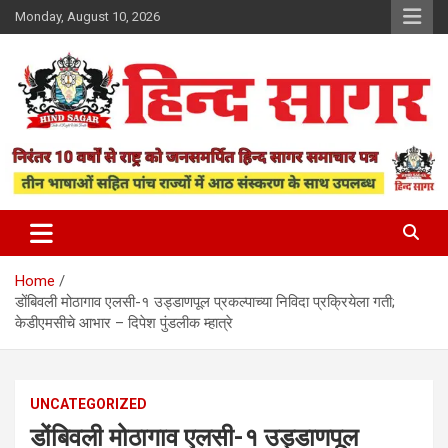
Skip
Monday, August 10, 2026
to
content
www.hindsagar.com
Hind Sagar
Home
डोंबिवली मोठागाव एलसी-१ उड्डाणपूल प्रकल्पाच्या निविदा प्रक्रियेला गती;
केडीएमसीचे आभार – दिपेश पुंडलीक म्हात्रे
UNCATEGORIZED
डोंबिवली मोठागाव एलसी-१ उड्डाणपूल