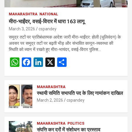
MAHARASHTRA
NATIONAL
मीरा-भाईंदर, वसई-विरार में धारा 163 लागू
March 3, 2026
cspandey
समुद्र तटों पर प्रतिबंधात्मक आदेश जारी मीरा-भाईंदर: होली (धुलिवंदन) के
अवसर पर समुद्र तटों पर बढ़ती भीड़ और संभावित कानून-व्यवस्था की
स्थिति को ध्यान में रखते हुए मीरा-भायंदर, वसई-विरार पुलिस…
W
F
Li
X
S
h
a
n
h
at
ce
ke
ar
s
b
MAHARASHTRA
dI
e
स्थायी समिति सभापति पद के लिए नामांकन दाखिल
A
o
n
March 2, 2026
cspandey
p
o
p
k
MAHARASHTRA
POLITICS
संपत्ति कर दरों में संशोधन का प्रस्ताव