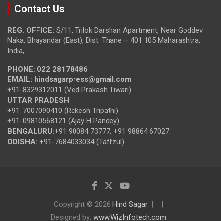
Contact Us
REG. OFFICE:
S/11, Trilok Darshan Apartment, Near Goddev
Naka, Bhayandar (East), Dist. Thane – 401 105 Maharashtra,
India,
PHONE:
022 28178486
EMAIL:
hindsagarpress@gmail.com
+91-8329312011 (Ved Prakash Tiwari)
UTTAR PRADESH
+91-7007090410 (Rakesh Tripathi)
+91-09810568121 (Ajay H Pandey)
BENGALURU:
+91 90084 73777, +91 98864 67027
ODISHA:
+91-7684033034 (Taffzul)
Copyright © 2026
Hind Sagar
Designed by:
www.WizInfotech.com