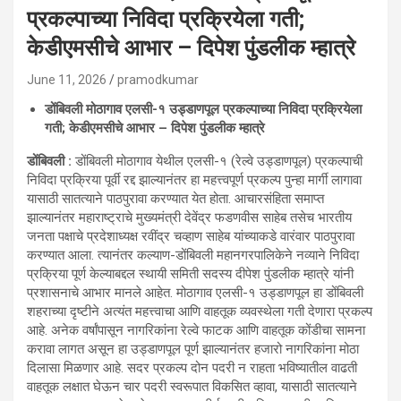
प्रकल्पाच्या निविदा प्रक्रियेला गती;
केडीएमसीचे आभार – दिपेश पुंडलीक म्हात्रे
June 11, 2026
pramodkumar
डोंबिवली मोठागाव एलसी-१ उड्डाणपूल प्रकल्पाच्या निविदा प्रक्रियेला
गती; केडीएमसीचे आभार – दिपेश पुंडलीक म्हात्रे
डोंबिवली :
डोंबिवली मोठागाव येथील एलसी-१ (रेल्वे उड्डाणपूल) प्रकल्पाची
निविदा प्रक्रिया पूर्वी रद्द झाल्यानंतर हा महत्त्वपूर्ण प्रकल्प पुन्हा मार्गी लागावा
यासाठी सातत्याने पाठपुरावा करण्यात येत होता. आचारसंहिता समाप्त
झाल्यानंतर महाराष्ट्राचे मुख्यमंत्री देवेंद्र फडणवीस साहेब तसेच भारतीय
जनता पक्षाचे प्रदेशाध्यक्ष रवींद्र चव्हाण साहेब यांच्याकडे वारंवार पाठपुरावा
करण्यात आला. त्यानंतर कल्याण-डोंबिवली महानगरपालिकेने नव्याने निविदा
प्रक्रिया पूर्ण केल्याबद्दल स्थायी समिती सदस्य दीपेश पुंडलीक म्हात्रे यांनी
प्रशासनाचे आभार मानले आहेत. मोठागाव एलसी-१ उड्डाणपूल हा डोंबिवली
शहराच्या दृष्टीने अत्यंत महत्त्वाचा आणि वाहतूक व्यवस्थेला गती देणारा प्रकल्प
आहे. अनेक वर्षांपासून नागरिकांना रेल्वे फाटक आणि वाहतूक कोंडीचा सामना
करावा लागत असून हा उड्डाणपूल पूर्ण झाल्यानंतर हजारो नागरिकांना मोठा
दिलासा मिळणार आहे. सदर प्रकल्प दोन पदरी न राहता भविष्यातील वाढती
वाहतूक लक्षात घेऊन चार पदरी स्वरूपात विकसित व्हावा, यासाठी सातत्याने