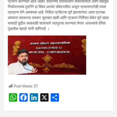
प्रयत्न करण्यात आले आहेत. शहराच्या दीर्घकालीन विकासासाठी आणि वाहतूक
नियोजनाच्या दृष्टीने हा विषय अत्यंत संवेदनशील असून प्रशासनानेही त्यास
प्राधान्य देणे आवश्यक आहे. निविदा प्रक्रिया पूर्ण झाल्यानंतर आता प्रत्यक्ष
कामाला लवकरात लवकर सुरुवात व्हावी आणि प्रकल्प निश्चित वेळेत पूर्ण व्हावा
यासाठी पुढील काळातही सातत्याने पाठपुरावा करण्यात येणार असल्याचे दीपेश
पुंडलीक म्हात्रे यांनी सांगितले ।
Post Views:
37
W
F
Li
X
S
h
a
n
h
at
ce
ke
ar