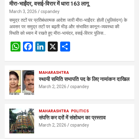
मीरा-भाईंदर, वसई-विरार में धारा 163 लागू
March 3, 2026
cspandey
समुद्र तटों पर प्रतिबंधात्मक आदेश जारी मीरा-भाईंदर: होली (धुलिवंदन) के
अवसर पर समुद्र तटों पर बढ़ती भीड़ और संभावित कानून-व्यवस्था की
स्थिति को ध्यान में रखते हुए मीरा-भायंदर, वसई-विरार पुलिस…
W
F
Li
X
S
h
a
n
h
at
ce
ke
ar
s
b
MAHARASHTRA
dI
e
स्थायी समिति सभापति पद के लिए नामांकन दाखिल
A
o
n
March 2, 2026
cspandey
p
o
p
k
MAHARASHTRA
POLITICS
संपत्ति कर दरों में संशोधन का प्रस्ताव
March 2, 2026
cspandey