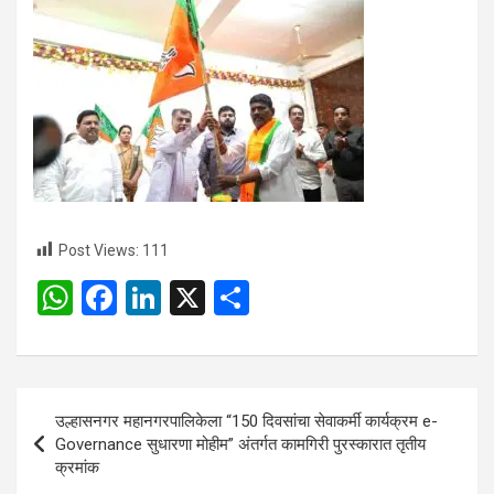
Post Views:
111
W
F
Li
X
S
h
a
n
h
at
ce
ke
ar
s
b
dI
e
Post
उल्हासनगर महानगरपालिकेला “150 दिवसांचा सेवाकर्मी कार्यक्रम e-
A
o
n
navigation
Governance सुधारणा मोहीम” अंतर्गत कामगिरी पुरस्कारात तृतीय
p
o
क्रमांक