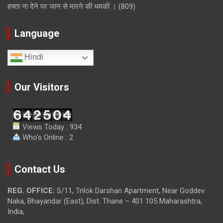
हफ्ता ना देने पर जान से मारने की धमकी ।
(809)
Language
Hindi
Our Visitors
Views Today : 934
Who's Online : 2
Contact Us
REG. OFFICE:
S/11, Trilok Darshan Apartment, Near Goddev
Naka, Bhayandar (East), Dist. Thane – 401 105 Maharashtra,
India,