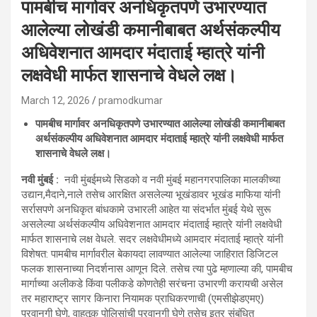
पामबीच मार्गावर अनधिकृतपणे उभारण्यात
आलेल्या लोखंडी कमानीबाबत अर्थसंकल्पीय
अधिवेशनात आमदार मंदाताई म्हात्रे यांनी
लक्षवेधी मार्फत शासनाचे वेधले लक्ष।
March 12, 2026
pramodkumar
पामबीच मार्गावर अनधिकृतपणे उभारण्यात आलेल्या लोखंडी कमानीबाबत
अर्थसंकल्पीय अधिवेशनात आमदार मंदाताई म्हात्रे यांनी लक्षवेधी मार्फत
शासनाचे वेधले लक्ष।
नवी मुंबई :
नवी मुंबईमध्ये सिडको व नवी मुंबई महानगरपालिका मालकीच्या
उद्यान,मैदाने,नाले तसेच आरक्षित असलेल्या भूखंडावर भूखंड माफिया यांनी
सर्रासपणे अनधिकृत बांधकामे उभारली आहेत या संदर्भात मुंबई येथे सुरू
असलेल्या अर्थसंकल्पीय अधिवेशनात आमदार मंदाताई म्हात्रे यांनी लक्षवेधी
मार्फत शासनाचे लक्ष वेधले. सदर लक्षवेधीमध्ये आमदार मंदाताई म्हात्रे यांनी
विशेषत: पामबीच मार्गावरील बेकायदा लावण्यात आलेल्या जाहिरात डिजिटल
फलक शासनाच्या निदर्शनास आणून दिले. तसेच त्या पुढे म्हणाल्या की, पामबीच
मार्गाच्या अलीकडे किंवा पलीकडे कोणतेही सरंचना उभारणी करायची असेल
तर महाराष्ट्र सागर किनारा नियामक प्राधिकरणाची (एमसीझेडएमए)
परवानगी घेणे, वाहतूक पोलिसांची परवानगी घेणे तसेच इतर संबंधित