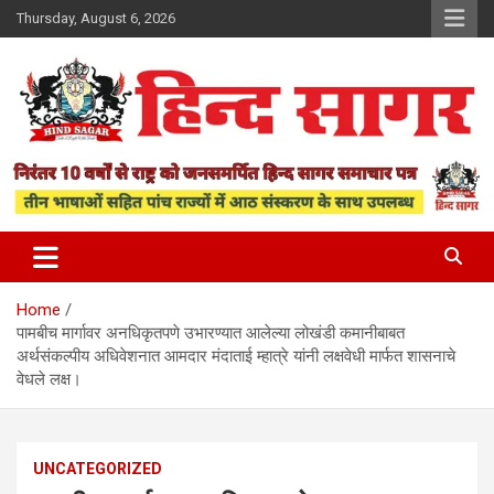
Skip
Thursday, August 6, 2026
to
content
www.hindsagar.com
Hind Sagar
Home
पामबीच मार्गावर अनधिकृतपणे उभारण्यात आलेल्या लोखंडी कमानीबाबत
अर्थसंकल्पीय अधिवेशनात आमदार मंदाताई म्हात्रे यांनी लक्षवेधी मार्फत शासनाचे
वेधले लक्ष।
UNCATEGORIZED