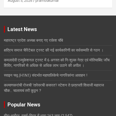
August 5, 2026
pramodkumar
Latest News
महाराष्ट्र प्रदेश अध्यक्ष बनाए गए राकेश चौबे
क्षत्रिय समाज चैरिटेबल ट्रस्ट की नई कार्यकारिणी का सर्वसम्मति से गठन ।
कमलादेवी एज्युकेशनल ट्रस्ट में 6 अगस्त को निःशुल्क नेत्र एवं मोतियाबिंद जाँच
शिविर, नागरिकों से अधिक से अधिक लाभ उठाने की अपील ।
स्वाइन फ्लू (H1N1) संदर्भात महापालिकेचे नागरिकांना आवाहन !
कल्याणकरांची रोजची ‘तारेवरची कसरत’! स्टेशन ते छत्रपती शिवाजी महाराज
चौक… चालायचं तरी कुठून ?
Popular News
मीरा-भाईंदर, वसई-विरार में धारा 163 लागू
(2,547)