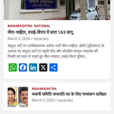
MAHARASHTRA
NATIONAL
मीरा-भाईंदर, वसई-विरार में धारा 163 लागू
March 3, 2026
cspandey
समुद्र तटों पर प्रतिबंधात्मक आदेश जारी मीरा-भाईंदर: होली (धुलिवंदन) के
अवसर पर समुद्र तटों पर बढ़ती भीड़ और संभावित कानून-व्यवस्था की
स्थिति को ध्यान में रखते हुए मीरा-भायंदर, वसई-विरार पुलिस…
W
F
Li
X
S
h
a
n
h
at
ce
ke
ar
s
b
MAHARASHTRA
dI
e
स्थायी समिति सभापति पद के लिए नामांकन दाखिल
A
o
n
March 2, 2026
cspandey
p
o