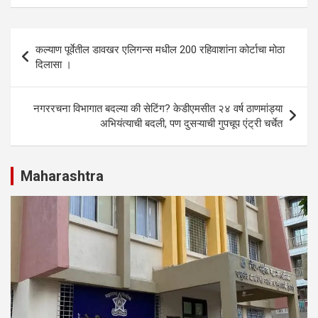
at
ce
ke
ar
s
b
dI
e
Post
कल्याण पूर्वेतील डावखर एलिगन्स मधील 200 रहिवाशांना कोर्टाचा मोठा
A
o
n
navigation
दिलासा ।
p
o
p
k
नगररचना विभागात बदल्या की सेटिंग? केडीएमसीत २४ वर्ष ठाणमांड्या
अभियंत्याची बदली, पण दुसऱ्याची गुपचूप एंट्री चर्चेत
Maharashtra