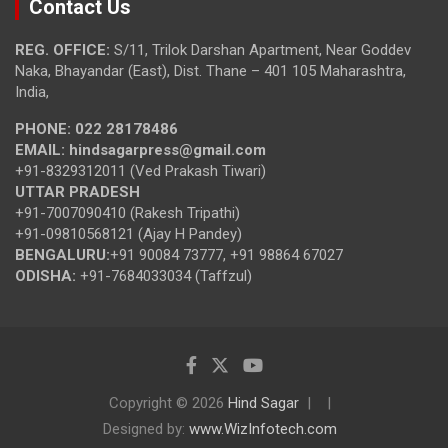
Contact Us
REG. OFFICE:
S/11, Trilok Darshan Apartment, Near Goddev
Naka, Bhayandar (East), Dist. Thane – 401 105 Maharashtra,
India,
PHONE:
022 28178486
EMAIL:
hindsagarpress@gmail.com
+91-8329312011 (Ved Prakash Tiwari)
UTTAR PRADESH
+91-7007090410 (Rakesh Tripathi)
+91-09810568121 (Ajay H Pandey)
BENGALURU:
+91 90084 73777, +91 98864 67027
ODISHA:
+91-7684033034 (Taffzul)
Copyright © 2026
Hind Sagar
Designed by:
www.WizInfotech.com