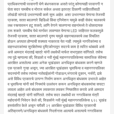
प्राधिकरणाची परवानगी घेणे बंधनकारक असते परंतु कोणत्याही परवानगी न
घेता सदर पामबीच व मोराज सर्कल अथवा इतरत्र ठिकाणी जाहिरातींसाठी
लोखंडी सांगाडे उभारण्याची कामे सुरू आहेत. अशा उभारण्यात येणाऱ्या तेजस्वी
प्रकाश, सतत बदलणारे व्हिडिओ किंवा एनिमेशन यामुळे काही सेकंद चालकाचे
लक्ष रस्त्यावरून हटू शकते, आणि वेगाने चालणाऱ्या वाहनांमध्ये ते धोकादायक
ठरू शकते. पामबीच येथे मार्गावर लावण्यात येणाऱ्या LED जाहिरात फलकामुळे
तेजस्वी प्रकाश, सतत बदलणारे दृश्य यामुळे वाहनचालकाचे लक्ष विचलित
होऊन अपघात होण्याची शक्यता नाकारता येत नाही. त्यामुळे नागरिकांच्या व
वाहनधारकांच्या सुरक्षितेच्या दृष्टिकोनातून सदरचे काम हे त्वरित थांबवावे असे
असे आमदार मंदाताई म्हात्रे यांनी लक्षवेधी मार्फत सभागृहात सांगितले. तसेच
त्या पुढे म्हणाल्या की, सिडको व नवी मुंबई महानगरपालिकेच्या सामाजिक सेवेच्या
आरक्षित असलेल्या अशा अनेक भूखंडावर अनधिकृत बांधकाम करणे म्हणजे
एक प्रकारे गुन्हा असून, ज्या आरक्षित भूखंडावर भूमाफिया व महानगरपालिका
सदस्यांनी तसेच त्यांच्या नातेवाईकांनी गोडाऊन,भंगाराचे दुकान, नर्सरी, ढाबे
असे विविध प्रकारचे उत्पन्न निर्माण करून अनधिकृत बांधकाम उभारले आहेत
व भूमाफिया यांनी सर्व नियमांचे उल्लंघन करून अनधिकृत बांधकामांचा सपाटा
लावला आहेत असे बांधकाम लवकरात लवकर निष्काशित करावे असे आमदार
मंदाताई म्हात्रे यांनी सांगितले. तसेच सदर लक्षवेधी वर नगरविकास मंत्री
महोदयांनी निवेदन केले की, सिडकोने नवी मुंबई महानगरपालिकेस ६२८ भूखंड
हस्तांतरित केले असून यापैकी २९ आरक्षित भूखंडावर विविध प्रकारची
अतिक्रमणे/अनधिकृत बांधकामे निदर्शनास आल्याचे असल्याचे नगरविकास