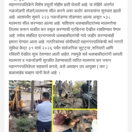
महानगरपालिकेने विशेष वसुली मोहीम हाती घेतली आहे. या मोहिमे अंतर्गत
नळजोडणी तोडणे,मालमत्ता सील करणे अशा कठोर कारवायांना सुरुवात झाली
आहे. आतापर्यंत सुमारे २२३ नळजोडण्या तोडण्यात आल्या असून ५३८
मालमत्ता सील करण्यात आल्या आहे. याशिवाय थकबाकीदारांच्या मालमत्तेचा
लिलाव करून थकीत कर वसूल करण्याची प्रक्रिया देखील राबविण्यात येणार
आहे. तसेच संबंधित प्रभागामध्ये थकबाकीदारांची नावे जाहीर करण्याचाही
इशारा देण्यात आला आहे. नागरिकांच्या सोयीसाठी महानगरपालिकेची सर्व नागरी
सुविधा केंद्र ३१ मार्च २०२६ पर्यंत सार्वजनिक सुट्ट्या ,शनिवारी आणि
रविवारी देखील सुरू ठेवण्यात आली आहेत. त्यामुळे सर्व थकबाकीदारांनी आपली
मालमत्ता व नळजोडणी सुरळीत ठेवण्यासाठी त्वरित मालमत्ता कर भरून
महानगरपालिकेला सहकार्य करावे, असे आवाहन उप आयुक्त ( कर )
बाळासाहेब चव्हाण यांनी केले आहे ।