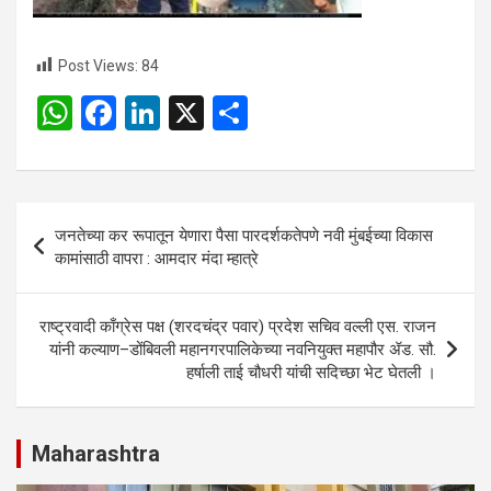
Post Views:
84
W
F
Li
X
S
h
a
n
h
at
ce
ke
ar
s
b
dI
e
Post
जनतेच्या कर रूपातून येणारा पैसा पारदर्शकतेपणे नवी मुंबईच्या विकास
A
o
n
navigation
कामांसाठी वापरा : आमदार मंदा म्हात्रे
p
o
p
k
राष्ट्रवादी काँग्रेस पक्ष (शरदचंद्र पवार) प्रदेश सचिव वल्ली एस. राजन
यांनी कल्याण–डोंबिवली महानगरपालिकेच्या नवनियुक्त महापौर ॲड. सौ.
हर्षाली ताई चौधरी यांची सदिच्छा भेट घेतली ।
Maharashtra