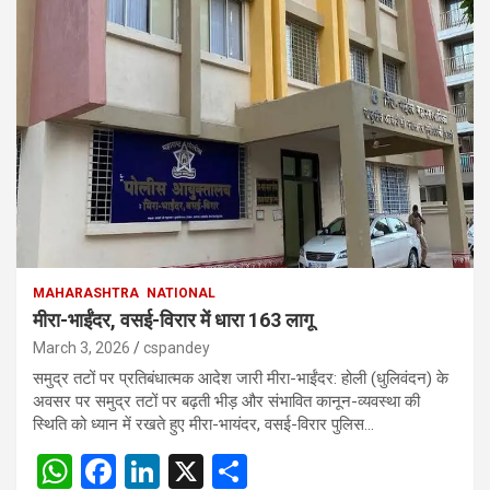
MAHARASHTRA
NATIONAL
मीरा-भाईंदर, वसई-विरार में धारा 163 लागू
March 3, 2026
cspandey
समुद्र तटों पर प्रतिबंधात्मक आदेश जारी मीरा-भाईंदर: होली (धुलिवंदन) के
अवसर पर समुद्र तटों पर बढ़ती भीड़ और संभावित कानून-व्यवस्था की
स्थिति को ध्यान में रखते हुए मीरा-भायंदर, वसई-विरार पुलिस…
W
F
Li
X
S