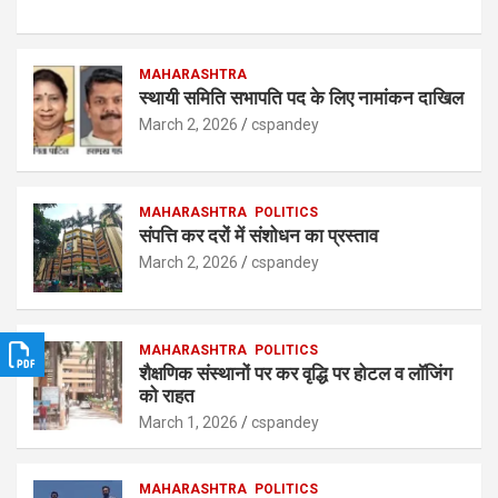
h
a
n
h
at
ce
ke
ar
s
b
MAHARASHTRA
dI
e
स्थायी समिति सभापति पद के लिए नामांकन दाखिल
A
o
n
March 2, 2026
cspandey
p
o
p
k
MAHARASHTRA
POLITICS
संपत्ति कर दरों में संशोधन का प्रस्ताव
March 2, 2026
cspandey
MAHARASHTRA
POLITICS
शैक्षणिक संस्थानों पर कर वृद्धि पर होटल व लॉजिंग
को राहत
March 1, 2026
cspandey
MAHARASHTRA
POLITICS