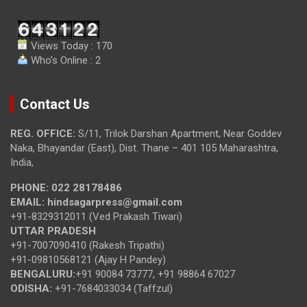
Views Today : 170
Who's Online : 2
Contact Us
REG. OFFICE:
S/11, Trilok Darshan Apartment, Near Goddev
Naka, Bhayandar (East), Dist. Thane – 401 105 Maharashtra,
India,
PHONE:
022 28178486
EMAIL:
hindsagarpress@gmail.com
+91-8329312011 (Ved Prakash Tiwari)
UTTAR PRADESH
+91-7007090410 (Rakesh Tripathi)
+91-09810568121 (Ajay H Pandey)
BENGALURU:
+91 90084 73777, +91 98864 67027
ODISHA:
+91-7684033034 (Taffzul)