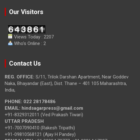
Our Visitors
Views Today : 2207
Who's Online : 2
Contact Us
REG. OFFICE:
S/11, Trilok Darshan Apartment, Near Goddev
Naka, Bhayandar (East), Dist. Thane – 401 105 Maharashtra,
India,
PHONE:
022 28178486
EMAIL:
hindsagarpress@gmail.com
+91-8329312011 (Ved Prakash Tiwari)
UTTAR PRADESH
+91-7007090410 (Rakesh Tripathi)
+91-09810568121 (Ajay H Pandey)