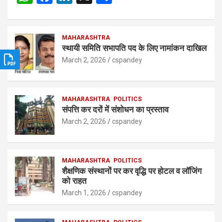
h
a
n
h
at
ce
ke
ar
s
b
MAHARASHTRA
dI
e
स्थायी समिति सभापति पद के लिए नामांकन दाखिल
A
o
n
March 2, 2026
cspandey
p
o
p
k
MAHARASHTRA
POLITICS
संपत्ति कर दरों में संशोधन का प्रस्ताव
March 2, 2026
cspandey
MAHARASHTRA
POLITICS
शैक्षणिक संस्थानों पर कर वृद्धि पर होटल व लॉजिंग
को राहत
March 1, 2026
cspandey