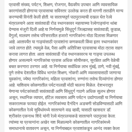
प्रवासी संख्या, पर्यटन, शिक्षण, रोजगार, वैद्यकीय उपचार आणि व्यावसायिक
कारणांसाठी होणाऱ्या प्रवासाचा सविस्तर उल्लेख करत ही मागणी तातडीने मान्य
करण्याची विनंती केली होती. या सातत्यपूर्ण पाठपुराव्याची दखल घेत रेल्वे
मंत्रालयाने आता सावंतवाडी रोड स्थानकावर महत्वाच्या रेल्वेगाड्यांना थांबा
देण्यास मंजुरी दिली आहे.या निर्णयामुळे सिंधुदुर्ग जिल्ह्यासह सावंतवाडी, कुडाळ,
वेंगुर्ला, मालवण तसेच परिसरातील हजारो नागरिकांना मोठा दिलासा मिळणार
आहे. आतापर्यंत या गाड्यांसाठी प्रवाशांना कणकवली किंवा इतर स्थानकांवर
जावे लागत होते. त्यामुळे वेळ, पैसा आणि अतिरिक्त प्रवासाचा मोठा त्रास सहन
करावा लागत होता. आता सावंतवाडी रोड स्थानकावरच या गाड्या उपलब्ध
होणार असल्याने नागरिकांचा प्रवास अधिक सोयीस्कर, सुरक्षित आणि वेळेची
बचत करणारा ठरणार आहे. या निर्णयाचा सर्वाधिक लाभ मुंबई, ठाणे, नवी मुंबई,
पुणे तसेच देशातील विविध भागांत शिक्षण, नोकरी आणि व्यवसायासाठी जाणाऱ्या
युवकांना, ज्येष्ठ नागरिकांना, महिला प्रवाशांना, रुग्णांना तसेच दिव्यांगांना होणार
आहे. याशिवाय कोकणातील पर्यटनालाही मोठी चालना मिळेल. देशभरातून
येणाऱ्या पर्यटकांसाठी सावंतवाडी आणि सिंधुदुर्ग गाठणे अधिक सुलभ होणार
असून, स्थानिक व्यापार, हॉटेल व्यवसाय आणि पर्यटन उद्योगालाही या निर्णयाचा
सकारात्मक फायदा होईल. नागरिकांच्या दैनंदिन अडचणी सोडविण्यासाठी आणि
कोकणातील रेल्वे सुविधांमध्ये सातत्याने वाढ व्हावी, यासाठी खासदार डॉ.
श्रीकांत एकनाथ शिंदे यांनी रेल्वे मंत्रालयाकडे सातत्याने पाठपुरावा केला.
त्यांच्या या प्रयत्नांना अखेर यश मिळाल्याने कोकणातील नागरिकांमध्ये
समाधानाचे वातावरण असून, या निर्णयाबद्दल प्रवाशांकडून आनंद व्यक्त केला