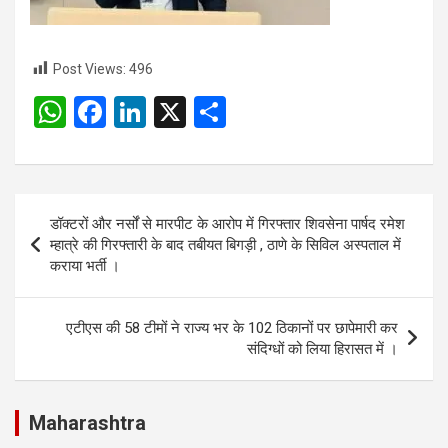
Post Views:
496
W
F
Li
X
S
h
a
n
h
at
ce
ke
ar
s
b
dI
e
Post
डॉक्टरों और नर्सों से मारपीट के आरोप में गिरफ्तार शिवसेना पार्षद रमेश
A
o
n
navigation
म्हात्रे की गिरफ्तारी के बाद तबीयत बिगड़ी , ठाणे के सिविल अस्पताल में
p
o
कराया भर्ती ।
p
k
एटीएस की 58 टीमों ने राज्य भर के 102 ठिकानों पर छापेमारी कर
संदिग्धों को लिया हिरासत में ।
Maharashtra