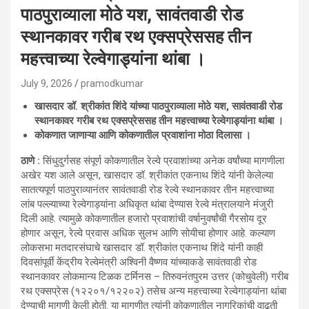
पाठपुराव्याला मोठे यश, सावंतवाडी रोड
स्थानकावर गरीब रथ एक्सप्रेससह तीन
महत्त्वाच्या रेल्वेगाड्यांना थांबा ।
July 9, 2026
pramodkumar
खासदार डॉ. श्रीकांत शिंदे यांच्या पाठपुराव्याला मोठे यश, सावंतवाडी रोड
स्थानकावर गरीब रथ एक्सप्रेससह तीन महत्त्वाच्या रेल्वेगाड्यांना थांबा ।
कोकणात जाणाऱ्या आणि कोकणातील प्रवाशांना मोठा दिलासा ।
ठाणे :
सिंधुदुर्गसह संपूर्ण कोकणातील रेल्वे प्रवाशांच्या अनेक वर्षांच्या मागणीला
अखेर यश आले असून, खासदार डॉ. श्रीकांत एकनाथ शिंदे यांनी केलेल्या
सातत्यपूर्ण पाठपुराव्यानंतर सावंतवाडी रोड रेल्वे स्थानकावर तीन महत्त्वाच्या
लांब पल्ल्याच्या रेल्वेगाड्यांना अधिकृत थांबा देण्यास रेल्वे मंत्रालयाने मंजुरी
दिली आहे. त्यामुळे कोकणातील हजारो प्रवाशांची वर्षानुवर्षांची गैरसोय दूर
होणार असून, रेल्वे प्रवास अधिक सुलभ आणि सोयीचा होणार आहे. कल्याण
लोकसभा मतदारसंघाचे खासदार डॉ. श्रीकांत एकनाथ शिंदे यांनी काही
दिवसांपूर्वी केंद्रीय रेल्वेमंत्री अश्विनी वैष्णव यांच्याकडे सावंतवाडी रोड
स्थानकावर लोकमान्य टिळक टर्मिनस – तिरुवनंतपुरम उत्तर (कोचुवेली) गरीब
रथ एक्सप्रेस (१२२०१/१२२०२) तसेच अन्य महत्त्वाच्या रेल्वेगाड्यांना थांबा
देण्याची मागणी केली होती. या मागणीत त्यांनी कोकणातील नागरिकांची वाढती