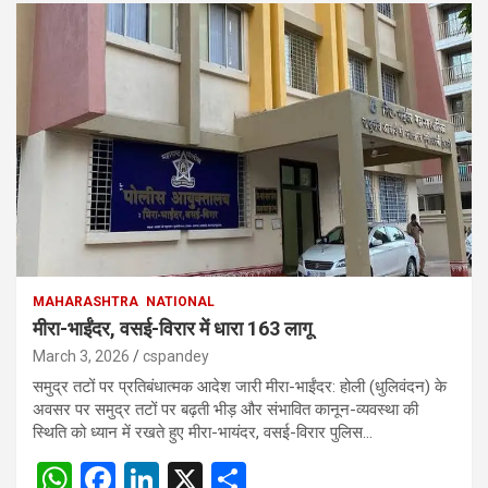
MAHARASHTRA
NATIONAL
मीरा-भाईंदर, वसई-विरार में धारा 163 लागू
March 3, 2026
cspandey
समुद्र तटों पर प्रतिबंधात्मक आदेश जारी मीरा-भाईंदर: होली (धुलिवंदन) के
अवसर पर समुद्र तटों पर बढ़ती भीड़ और संभावित कानून-व्यवस्था की
स्थिति को ध्यान में रखते हुए मीरा-भायंदर, वसई-विरार पुलिस…
W
F
Li
X
S