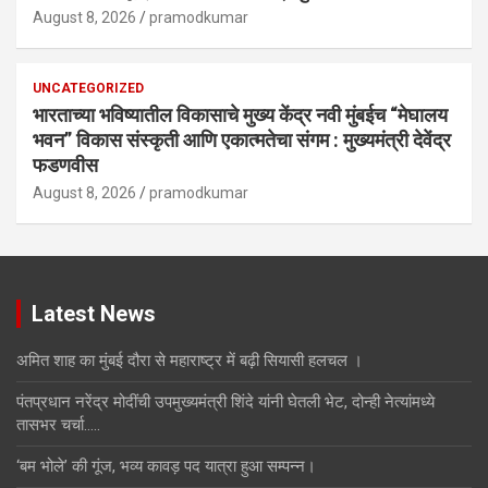
August 8, 2026
pramodkumar
UNCATEGORIZED
भारताच्या भविष्यातील विकासाचे मुख्य केंद्र नवी मुंबईच “मेघालय
भवन” विकास संस्कृती आणि एकात्मतेचा संगम : मुख्यमंत्री देवेंद्र
फडणवीस
August 8, 2026
pramodkumar
Latest News
अमित शाह का मुंबई दौरा से महाराष्ट्र में बढ़ी सियासी हलचल ।
पंतप्रधान नरेंद्र मोदींची उपमुख्यमंत्री शिंदे यांनी घेतली भेट, दोन्ही नेत्यांमध्ये
तासभर चर्चा…..
‘बम भोले’ की गूंज, भव्य कावड़ पद यात्रा हुआ सम्पन्न।