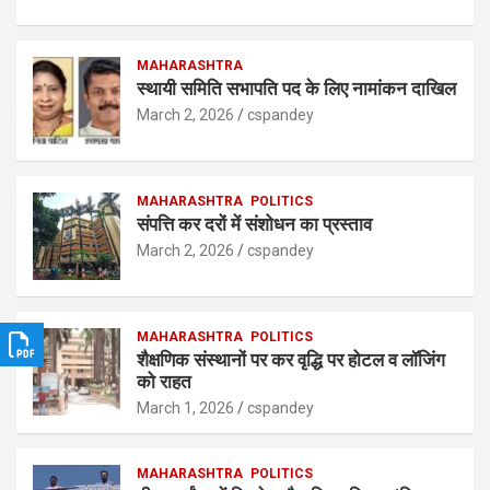
h
a
n
h
at
ce
ke
ar
s
b
MAHARASHTRA
dI
e
स्थायी समिति सभापति पद के लिए नामांकन दाखिल
A
o
n
March 2, 2026
cspandey
p
o
p
k
MAHARASHTRA
POLITICS
संपत्ति कर दरों में संशोधन का प्रस्ताव
March 2, 2026
cspandey
MAHARASHTRA
POLITICS
शैक्षणिक संस्थानों पर कर वृद्धि पर होटल व लॉजिंग
को राहत
March 1, 2026
cspandey
MAHARASHTRA
POLITICS