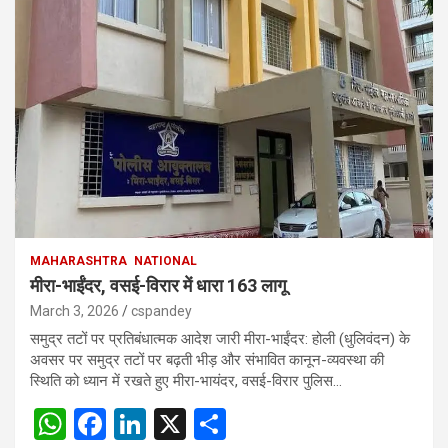
MAHARASHTRA
NATIONAL
मीरा-भाईंदर, वसई-विरार में धारा 163 लागू
March 3, 2026
cspandey
समुद्र तटों पर प्रतिबंधात्मक आदेश जारी मीरा-भाईंदर: होली (धुलिवंदन) के
अवसर पर समुद्र तटों पर बढ़ती भीड़ और संभावित कानून-व्यवस्था की
स्थिति को ध्यान में रखते हुए मीरा-भायंदर, वसई-विरार पुलिस…
W
F
Li
X
S