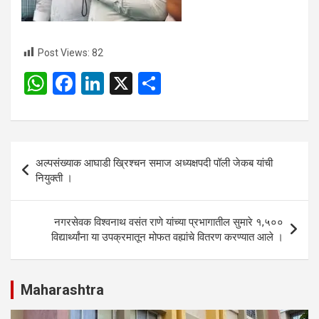
Post Views:
82
W
F
Li
X
S
h
a
n
h
at
ce
ke
ar
s
b
dI
e
Post
अल्पसंख्याक आघाडी ख्रिश्चन समाज अध्यक्षपदी पॉली जेकब यांची
A
o
n
navigation
नियुक्ती ।
p
o
p
k
नगरसेवक विश्वनाथ वसंत राणे यांच्या प्रभागातील सुमारे १,५००
विद्यार्थ्यांना या उपक्रमातून मोफत वह्यांचे वितरण करण्यात आले ।
Maharashtra