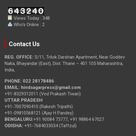
Views Today : 348
Who's Online : 2
Contact Us
REG. OFFICE:
S/11, Trilok Darshan Apartment, Near Goddev
Naka, Bhayandar (East), Dist. Thane – 401 105 Maharashtra,
India,
PHONE:
022 28178486
EMAIL:
hindsagarpress@gmail.com
+91-8329312011 (Ved Prakash Tiwari)
UTTAR PRADESH
+91-7007090410 (Rakesh Tripathi)
+91-09810568121 (Ajay H Pandey)
BENGALURU:
+91 90084 73777, +91 98864 67027
ODISHA:
+91-7684033034 (Taffzul)